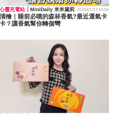
心靈充電站
MiniDaily 米米黛莉
2026/01/13 14:56
清檜｜睡前必噴的森林香氣?最近運氣卡
卡？讓香氣幫你轉個彎