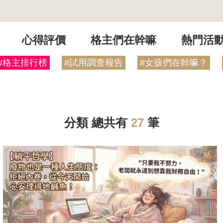
心得評價
格主們在幹嘛
熱門活
#格主排行榜
#試用調查報告
#女孩們在幹嘛？
分類
總共有
27
筆