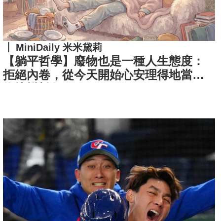
MiniDaily 米米黛莉
【躺平哲學】廢物也是一種人生態度：
拒絕內卷，從今天開始心安理得地當一
條快樂鹹魚