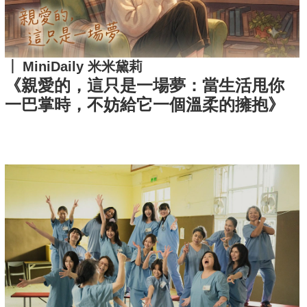
MiniDaily 米米黛莉
《親愛的，這只是一場夢：當生活甩你
一巴掌時，不妨給它一個溫柔的擁抱》