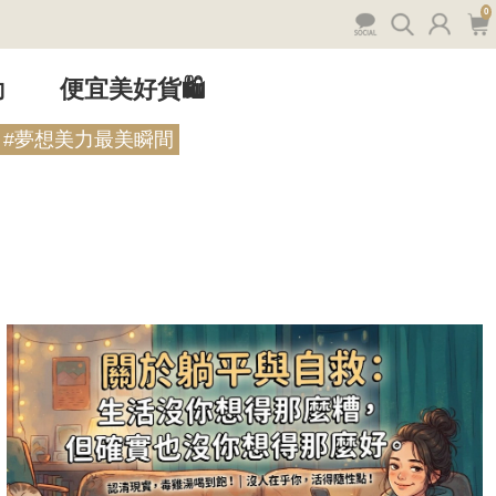
0
動
便宜美好貨🛍️
#夢想美力最美瞬間