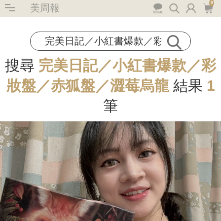
0
美周報
搜尋
完美日記／小紅書爆款／彩
妝盤／赤狐盤／澀莓烏龍
結果
1
筆