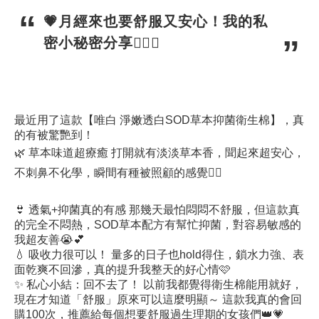
💗月經來也要舒服又安心！我的私
密小秘密分享🧚‍♀️✨
最近用了這款【唯白 淨嫩透白SOD草本抑菌衛生棉】，真
的有被驚艷到！
🌿 草本味道超療癒 打開就有淡淡草本香，聞起來超安心，
不刺鼻不化學，瞬間有種被照顧的感覺💆‍♀️
👙 透氣+抑菌真的有感 那幾天最怕悶悶不舒服，但這款真
的完全不悶熱，SOD草本配方有幫忙抑菌，對容易敏感的
我超友善😭💕
💧 吸收力很可以！ 量多的日子也hold得住，鎖水力強、表
面乾爽不回滲，真的提升我整天的好心情🩷
✨ 私心小結：回不去了！ 以前我都覺得衛生棉能用就好，
現在才知道「舒服」原來可以這麼明顯～ 這款我真的會回
購100次，推薦給每個想要舒服過生理期的女孩們👑💗