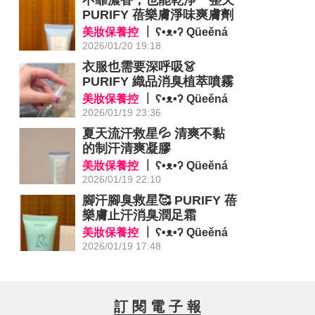
PURIFY 蓓樂膚淨味爽膚劑
美妝保養控
ʕ•ᴥ•ʔ Qüeěná
2026/01/20 19:18
衣服也需要深呼吸👗
PURIFY 織品消臭植萃噴霧
美妝保養控
ʕ•ᴥ•ʔ Qüeěná
2026/01/19 23:36
夏天流汗救星💦 清爽不黏
的制汗清爽凝膠
美妝保養控
ʕ•ᴥ•ʔ Qüeěná
2026/01/19 22:10
腳汗腳臭救星🥰 PURIFY 蓓
樂膚止汗消臭潤足霜
美妝保養控
ʕ•ᴥ•ʔ Qüeěná
2026/01/19 17:48
訂 閱 電 子 報