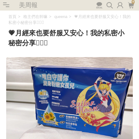
0
美周報
首頁
格主們在幹嘛
queena
💗月經來也要舒服又安心！我的
私密小秘密分享🧚‍♀️✨
💗月經來也要舒服又安心！我的私密小
秘密分享🧚‍♀️✨