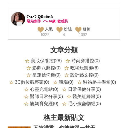
ʕ•ᴥ•ʔ Qüeěná
駐站創作
25-34歲
敏感肌
人氣
粉絲
發佈
5327
4
1092
文章分類
美妝保養控(28)
時尚穿搭控(0)
影劇八卦控(0)
吃喝玩樂趣(6)
星運信仰迷(0)
設計藝文控(0)
3C數位觀察家(0)
職場(0)
駐站格主學堂(0)
心靈充電站(0)
日常保健分享(0)
醫師日常分享(0)
醫美紅綠燈(0)
婆媽育兒經(0)
毛小孩寵物經(0)
格主最新貼文
不靠濃香，也能乾淨一整天