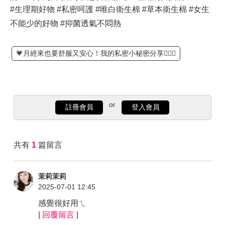
#生理期好物 #私密呵護 #唯白衛生棉 #草本衛生棉 #女生
不能少的好物 #抑菌透氣不悶熱
💗月經來也要舒服又安心！我的私密小秘密分享🧚‍♀️✨
or
註冊會員
登入會員
共有
1
篇留言
茉莉茉莉
2025-07-01 12:45
感覺很好用ㄟ
|
回覆留言
|