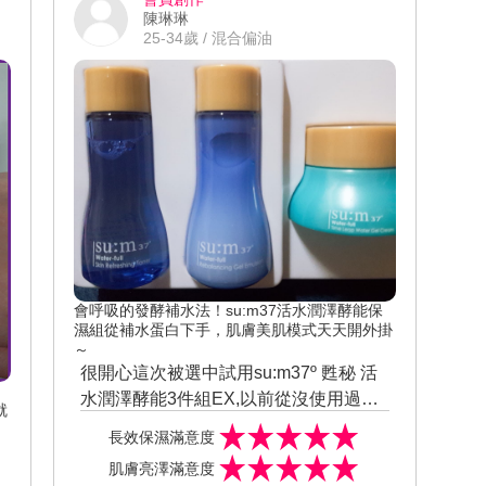
度、小分子，吸收力超好！ 持續飲用m2
陳琳琳
兼
超能膠原飲真的獲得改善後，氣色變的
25-34歲 / 混合偏油
及
更好也讓我自身更有信心了起來,真心推
薦還沒試用過的人來試試看! #美周報 #
美妝試用大隊 #膠原蛋白試用 #膠原蛋白
評價 #膠原蛋白推薦 #膠原蛋白 @m2sli
mandsmart
會呼吸的發酵補水法！su:m37活水潤澤酵能保
濕組從補水蛋白下手，肌膚美肌模式天天開外掛
～
很開心這次被選中試用su:m37º 甦秘 活
水潤澤酵能3件組EX,以前從沒使用過這
就
個品牌的保養品, 組合包含活水潤澤酵能
長效保濕滿意度
水凝露、活水平衡酵能水凝乳、活水潤
肌膚亮澤滿意度
澤酵能水凝霜, 水凝露的保濕度高蘊含竹
,