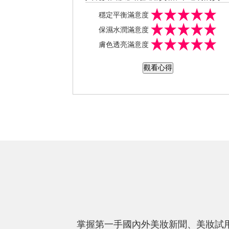
打開後淡淡的香味聞起來很療愈, 塗抹起
穩定平衡滿意度
來非常容易，比乳液還好推開， 保濕、
保濕水潤滿意度
溫和低刺激,我個人覺得，吸收力更好且
膚色透亮滿意度
更不黏膩, 薄塗一層，很快就會形成清爽
的一層保護膜, 感覺好舒服唷,真的比面
觀看心得
方便耶~不用洗掉很方便, 晚上睡前塗抹
臉及脖子，很快就吸收了, 淡淡的香味怡
人，質地水潤，有時候塗多些，也清爽
不黏膩,隔天睡醒才洗掉後臉嫩嫩的，皮
膚保溼有感！
掌握第一手國內外美妝新聞、美妝試