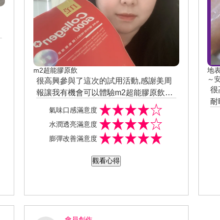
老
裂
m2超能膠原飲
地表
～
很高興參與了這次的試用活動,感謝美周
很
報讓我有機會可以體驗m2超能膠原飲採
耐
用鋁箔袋小包裝的設計小小一包1 盒有八
氣味口感滿意度
我
包，每包50毫升，採用輕便的鋁箔包
水潤透亮滿意度
膚
裝，放在包包裡不佔空間一包就含有600
蟬
膨彈改善滿意度
0毫克高濃度膠原蛋白!!一次滿足一天所
露
需~m2超能膠原飲是以天然果汁去做調
水
觀看心得
味，聞起來味道有點果汁酸甜的氣息，
【
但喝起來不會很酸，也不會太甜喝起來
它
就像是莓果飲一樣，酸酸甜甜超好喝,整
數
體的感受皮膚感覺整體變得滑嫩，也變
質
得比較透亮，在上妝時也更服貼，高濃
功
會員創作