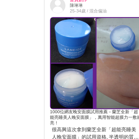
清爽擦上臉一下子就吸收了,不會覺得臉
陳琳琳
頰有黏膩感,也不會亂長痘痘,讓保養這件
25-34歲 / 混合偏油
事變得更快速簡單
1000位網友晚安面膜試用推薦－蘭芝全新「超
能亮睡美人晚安面膜」，萬用智能超膜力一敷
亮！
很高興這次拿到蘭芝全新「超能亮睡美
人晚安面膜」的試用資格, 半透明的質地