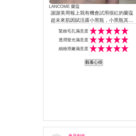
LANCOME 蘭蔻
謝謝美周報上我有機會試用很紅的蘭蔻
超未來肌因賦活露小黑瓶，小黑瓶其實
正確名稱叫蘭蔻超未來肌因賦活露,這小
#蘭蔻 #小黑瓶 #美周報 #試用大隊 #抗
緊緻毛孔滿意度
黑瓶會這麼多人喜歡也是裡面的成分很
精華液評價 #最強修護 #細緻嫩超透光
透潤發光滿意度
吸引人，它裡面包含了核心成分>>>二
細緻滑嫩滿意度
酵母發酵產物溶孢、酵母萃取、乳酸桿
菌發酵產物輔助肌膚保護和修復機制，
觀看心得
抵抗紫外線造成的損傷，延緩老化，就
連我這敏弱乾肌都愛不釋手～根本天天
晚上保養，就算妝前我也會拿來當作妝
前精華使用，乾燥的時候也能奢侈一點
用化妝棉拿來濕敷，上妝之後也很貼妝
不浮粉，整體肌膚都變得柔嫩平滑,也能
淡化一些膚色不均的地方 一年四季都適
合使用，不管是換季敏感、乾癢、發炎
肌膚調理、甚至是醫美術後使用解決粗
糙、泛紅敏感與毛孔粗大等困擾,質地很
會員創作