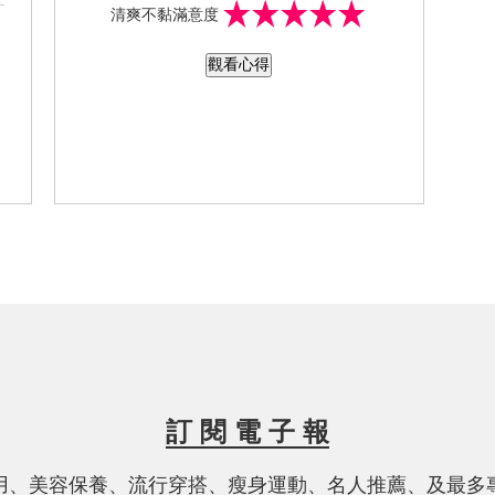
清爽不黏滿意度
子樹液、水果、花朵等發酵活水成份，
清爽膠狀質地不黏膩，維持肌膚水嫩柔
觀看心得
滑彈力，肌膚保水同時擁有輕透感好吸
收、香氣怡人、延展度佳,3樣都很適合夏
天使用,簡單3件組輕鬆好保養,讓我肌膚
膜
隨時保持好狀態
訂 閱 電 子 報
用、美容保養、流行穿搭、瘦身運動、名人推薦、及最多