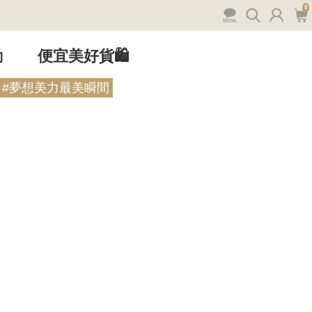
0
動
便宜美好貨🛍️
#夢想美力最美瞬間