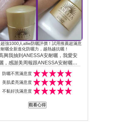
超強1000人allie防曬評價！試用推薦超滿意
安耐曬全新進化防曬力，越熱越抗曬！
高興我抽到ANESSA安耐曬，我愛安
曬，感謝美周報跟ANESSA安耐曬給
試用機會。防曬如果沒做好做滿，肌
防曬不黑滿意度
老得更快,所以防曬真的是非常的重要,
美肌柔亮滿意度
聯17年防曬銷售No.1的金鑽高效防曬
不黏好洗滿意度
A，擁有最高規格防曬係數，不只抗
、抗汗、耐磨擦，還能越熱越抗曬！
觀看心得
安耐曬】之所以會那麼受歡迎，除了
的超強防曬力，還有不同於一般高係
防曬給人的黏膩厚重感，產品輕透的
地好推勻、好吸收，具有防水、防砂
能，更添加了保養品成份，防曬保養