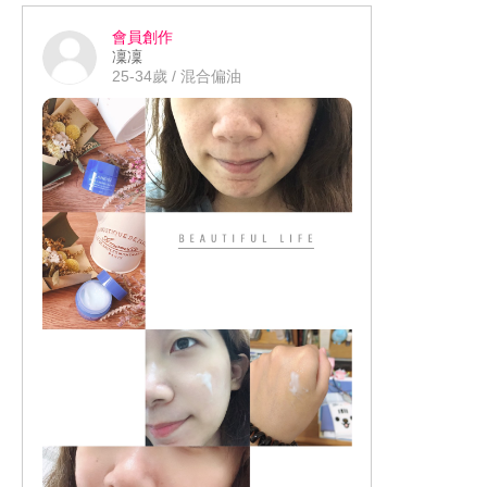
下次選購防曬乳時一定會是首選!
會員創作
凜凜
25-34歲 / 混合偏油