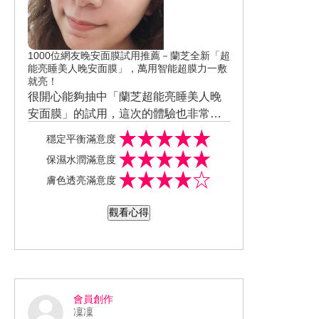
1000位網友晚安面膜試用推薦－蘭芝全新「超
能亮睡美人晚安面膜」，萬用智能超膜力一敷
就亮！
很開心能夠抽中「蘭芝超能亮睡美人晚
安面膜」的試用，這次的體驗也非常的
推薦給各位。 打開後會聞到清雅淡淡自
穩定平衡滿意度
然香味，並不會刺鼻，質地是凝膠感，
保濕水潤滿意度
不會黏膩或是油膩，塗抹在很容易推開
膚色透亮滿意度
且一點點就可以推開至整臉。 由於我的
膚質是屬於油性肌膚，睡前若是使用其
觀看心得
他牌乳液和精華液，隔天早上洗臉時臉
上會很油，但是用了蘭芝的晚安面膜，
隔天摸起來是水嫩並且不會出油，可見
超鎖水的、吸收力也很棒，重點是皮膚
看起來也比之前明亮了許多
會員創作
凜凜