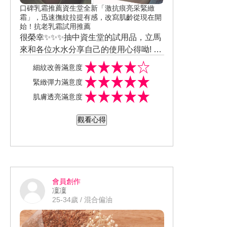
口碑乳霜推薦資生堂全新「激抗痕亮采緊緻
霜」，迅速撫紋拉提有感，改寫肌齡從現在開
始！抗老乳霜試用推薦
很榮幸✨✨✨抽中資生堂的試用品，立馬
來和各位水水分享自己的使用心得呦! 打
開緊緻霜是散發著一股淡雅的🌷香氣，
#資生堂百年抗老科技之大成 #高感度傳
細紋改善滿意度
聞起來不會刺鼻，質地水潤不黏膩，且
遞科技 #拉提神霜 #全新激抗痕亮采緊緻
緊緻彈力滿意度
很好推勻推開，吸收也快；由於這款是
霜
我的社群分享如下：https://www.facebo
肌膚透亮滿意度
屬於較滋潤型的，我會於冬天在來做長
ok.com/permalink.php?story_fbid=1092
期使用。 用了一周後明顯地感受肌膚的
74240947257&id=100055940445293
觀看心得
拉提和保濕度很不錯，令人在意的斑點
也有減少了一點😍 👉有興趣的朋友們可
以趁最近的百貨公司周年慶時入手呦❤️
❤️❤️
會員創作
凜凜
25-34歲 / 混合偏油