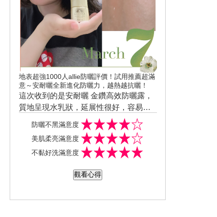
地表超強1000人allie防曬評價！試用推薦超滿
意～安耐曬全新進化防曬力，越熱越抗曬！
這次收到的是安耐曬 金鑽高效防曬露，
質地呈現水乳狀，延展性很好，容易推
開，吸收力快，完全不油膩，保濕度
@資生堂東京櫃 #ANESSA #安耐曬 #小
防曬不黑滿意度
夠，重點是防水力很棒!!! 之前使用過其
金瓶 #越熱越抗曬 #防曬推薦 #地表超強
美肌柔亮滿意度
他牌子，塗抹在臉上感覺肌膚都沒有在
安耐曬 我的社群分享在這：https://www.f
不黏好洗滿意度
呼吸了，但是這瓶安耐曬並不會有厚重
acebook.com/photo/?fbid=2435800075
感，反而很像擦保養品，香氣清香不刺
16679&set=ecnf.100055940445293
觀看心得
鼻，質地輕薄吸收快，不讓肌膚有負擔
感! 現在很能理解之前去日本時為什麼朋
友會要請我幫她代購安耐曬，真的是用
過之後都不會想再用其他牌子的防曬了!