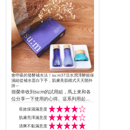
會呼吸的發酵補水法！su:m37活水潤澤酵能保
濕組從補水蛋白下手，肌膚美肌模式天天開外
掛～
很榮幸收到su:m的試用組，馬上來和各
位分享一下使用的心得。這系列用起來
很保濕，隔了好幾個小時後撫摸臉頰還
長效保濕滿意度
是很清爽、很水嫩，而且水凝乳不會很
肌膚亮澤滿意度
黏膩，非常容易吸收，很適合像我這樣
清爽不黏滿意度
有油性肌膚的人使用；此外，這系列的