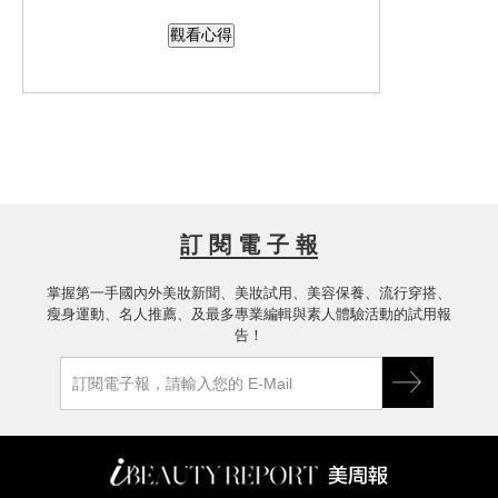
味道聞起來是清新自然的，其中，最喜
觀看心得
歡水凝乳的柑橘味，並不會讓人有不舒
服的刺鼻化學香精味呦。這幾天試用下
來真的覺得容易吸收、保濕夠、不刺
激，如果還在考慮的美女們，可以試試
看這組呦~絕對是夏天的好選擇
訂 閱 電 子 報
掌握第一手國內外美妝新聞、美妝試用、美容保養、流行穿搭、
瘦身運動、名人推薦、及最多專業編輯與素人體驗活動的試用報
告！