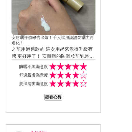
安耐曬評價報告出爐！千人試用認證防曬力再
進化！
之前用過舊款的 這次用起來覺得升級有
感 更好用了！ 安耐曬的防曬妝前乳是白
色的水潤質地 像乳液一樣很好推勻但不
防曬不黑滿意度
會油膩 很快就吸收了 我很喜歡他沒有潤
舒適親膚滿意度
色效果也不會泛白 但會讓肌膚看起來較
潤澤清爽滿意度
有光澤！ 這款主打的水凝防禦膜技術、
耐汗、抗摩擦 根本是夏天必備～而且現
觀看心得
在每天都要戴口罩出門 抗摩擦非常重要
啊！！雖然防水防汗，用洗面乳洗卸都
可以輕鬆完成～卸妝不會構成負擔 如果
長期在戶外或到海邊玩耍，非常適合使
用~