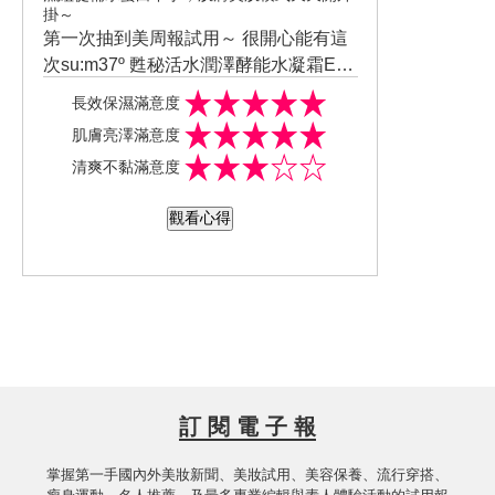
掛～
第一次抽到美周報試用～ 很開心能有這
次su:m37º 甦秘活水潤澤酵能水凝霜EX
的試用機會！甦秘一直是我在觀望的牌
長效保濕滿意度
子所以特別興奮? 裡面有水凝露、水凝
肌膚亮澤滿意度
乳、水凝霜，有天然草本柑橘的味道，
清爽不黏滿意度
非常補水保濕，在冷氣房待一整天不會
乾，吸收完特別透亮好上妝！也沒有致
觀看心得
痘治粉刺！非常喜歡～很感謝美周報給
的試用機會❤️
訂 閱 電 子 報
掌握第一手國內外美妝新聞、美妝試用、美容保養、流行穿搭、