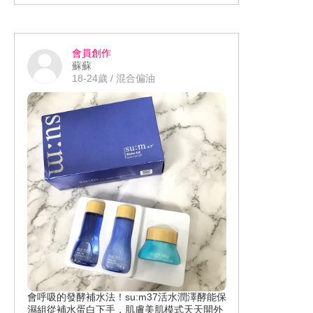
讓保養整個大大享受(˶‾᷄ ⁻̫ ‾᷅˵)～～～
透亮和緊緻的感覺！深層滋潤的肌膚，
com/story.php?story_fbid=33605192340
撫平紋理可能再多點時間使用，期待他
39324&id=100002438413618&ref=boo
的效果！ 真的很喜歡這瓶～推薦給大家
kmarks
會員創作
～趁週年慶可以入手❤️
蘇蘇
18-24歲 / 混合偏油
會呼吸的發酵補水法！su:m37活水潤澤酵能保
濕組從補水蛋白下手，肌膚美肌模式天天開外