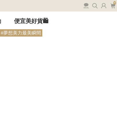
0
動
便宜美好貨🛍️
#夢想美力最美瞬間