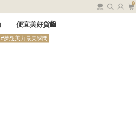
0
動
便宜美好貨🛍️
#夢想美力最美瞬間