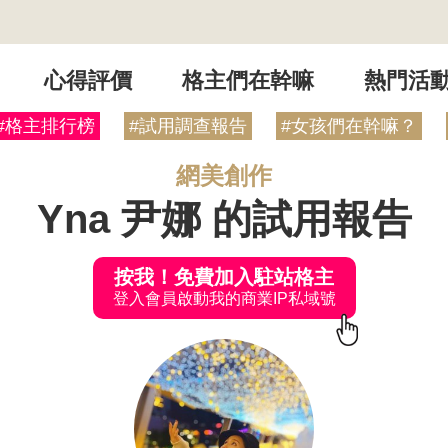
心得評價
格主們在幹嘛
熱門活
#格主排行榜
#試用調查報告
#女孩們在幹嘛？
網美創作
Yna 尹娜 的試用報告
按我！免費加入駐站格主
登入會員啟動我的商業IP私域號