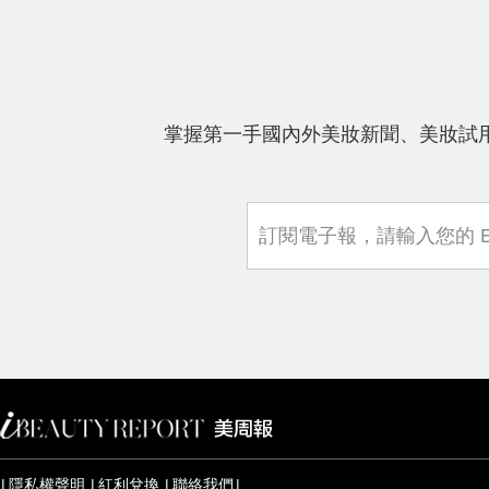
持良好生活習慣 皮膚自然水潤 想解決乾
荒肌、NG肌的懶人朋友 不黏膩的蘭芝
超能亮睡美人晚安面膜 Yna 推推👍🏻
掌握第一手國內外美妝新聞、美妝試
隱私權聲明
紅利兌換
聯絡我們