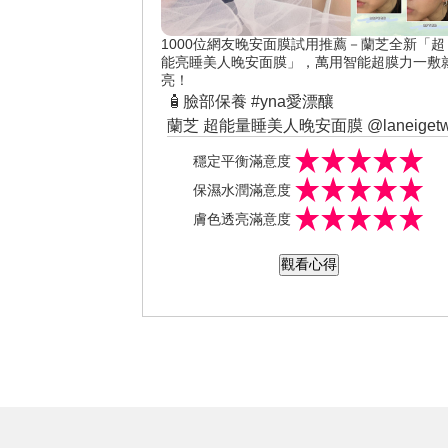
1000位網友晚安面膜試用推薦－蘭芝全新「超
能亮睡美人晚安面膜」，萬用智能超膜力一敷
亮！
🧴臉部保養 #yna愛漂釀
蘭芝 超能量睡美人晚安面膜 @laneiget
晚上睡覺前大家會使用夜間保養品嗎？
穩定平衡滿意度
今天來分享最近在使用的蘭芝晚安面膜
保濕水潤滿意度
一到冬天只要待在冷氣房或是長時間在
膚色透亮滿意度
戶外 臉真的要被吹裂了😱😱 春夏那種
醒臉還嫩嫩的感覺逐漸遺失🥺 我的笑容
觀看心得
也逐漸母湯啊⋯⋯ 但天天敷面膜也是很
累人😔😔 能遇上蘭芝一瓶抵多瓶的懶人
福音真的太好了🥰 外觀維持蘭芝一貫的
浪漫藍紫色💜 透過「益膚微生態平衡科
技」強化肌膚的防禦力 解決因為睡眠品
質會肌膚刺激物造成的危害 內含角鯊烷
凝膠質地卻一抹爆水💦 一舉達到保濕、
透亮、穩定膚況的功效 保養完善做好 維