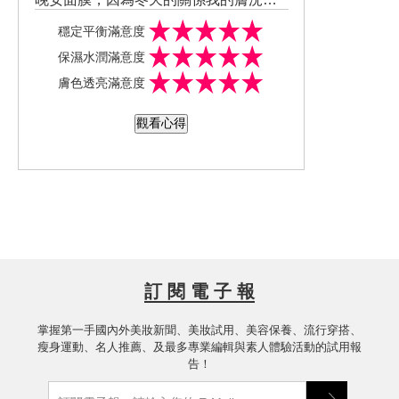
較不穩定，兩頰非常乾燥又很容易泛
穩定平衡滿意度
紅，本人屬於混合肌膚，質地非常好延
保濕水潤滿意度
展，上臉後也不黏膩，使用幾天後原先
膚色透亮滿意度
乾燥泛紅的地方改善很多，也很保濕真
的很愛這面膜
觀看心得
訂 閱 電 子 報
掌握第一手國內外美妝新聞、美妝試用、美容保養、流行穿搭、
瘦身運動、名人推薦、及最多專業編輯與素人體驗活動的試用報
告！