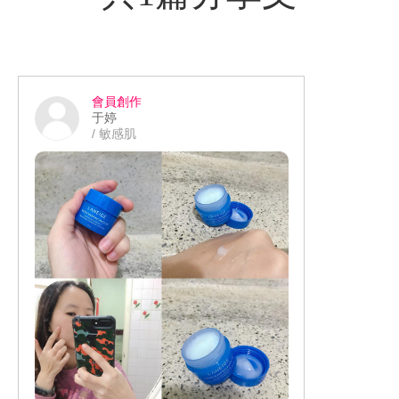
會員創作
于婷
/ 敏感肌