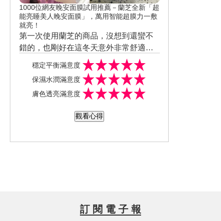
1000位網友晚安面膜試用推薦－蘭芝全新「超
能亮睡美人晚安面膜」，萬用智能超膜力一敷
就亮！
第一次使用蘭芝的商品，沒想到還蠻不
錯的，也剛好在這冬天意外非常舒適。
也讓自己跑去購入自己的名單內❤️ 不僅
穩定平衡滿意度
舒適也保濕，很開心有這次的體驗。
保濕水潤滿意度
膚色透亮滿意度
觀看心得
訂 閱 電 子 報