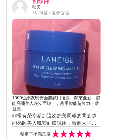
會員創作
好用的小物啦，而且這款蛋不僅好用，
秋天
連盒子也很好看實用唷~~超級愛的 #美
18-24歲 / 混合偏油
妝試用 #美周試用 #美妝蛋 #貼妝必備 #
RenaBeauty #RenaBeauty超貼妝美妝
蛋 ibeautyreport 美周報 Renasbeautyla
nd
1000位網友晚安面膜試用推薦－蘭芝全新「超
能亮睡美人晚安面膜」，萬用智能超膜力一敷
就亮！
非常有榮幸參加這次的美周報的蘭芝超
能亮睡美人晚安面膜試用，我個人平常
就有使用晚安面膜的習慣，最怕遇到很
穩定平衡滿意度
黏稠整免感覺有東西黏在臉上的晚安面