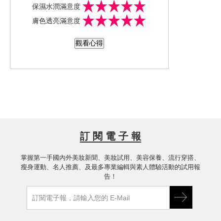
保濕水潤滿意度
膜或凍膜，然後感覺很容易蹭到被子
膚色透亮滿意度
上，不然就是香精味過重，但這款蘭芝
超能亮睡美人晚安面膜還滿對我的胃口
觀看心得
的，很好抹開，塗完之後很輕薄也不會
有太大的黏膩感，味道也是淡淡的香
味，讓人很難不喜歡，使用完晚安面膜
隔天起床後明顯感受到它的保濕度，把
水分都鎖在肌膚裡，隔天上妝非常的貼
合，不愧是蘭芝的產品，到現在沒踩到
雷過!!
訂 閱 電 子 報
掌握第一手國內外美妝新聞、美妝試用、美容保養、流行穿搭、
瘦身運動、名人推薦、及最多專業編輯與素人體驗活動的試用報
告！