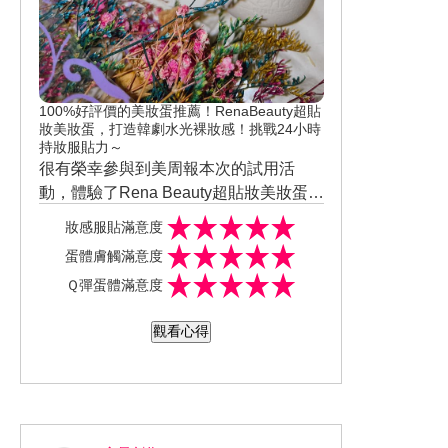
100%好評價的美妝蛋推薦！RenaBeauty超貼
妝美妝蛋，打造韓劇水光裸妝感！挑戰24小時
持妝服貼力～
很有榮幸參與到美周報本次的試用活
動，體驗了Rena Beauty超貼妝美妝蛋，
之前用粉底液上妝就很習慣用美妝蛋，
妝感服貼滿意度
所以很好上手，本次體驗的為水滴狀美
蛋體膚觸滿意度
妝蛋，尖處適合用在黑眼圈的遮瑕，而
Ｑ彈蛋體滿意度
底部大面積處就用來上粉底液。 因為Re
na的美妝蛋材質很柔軟，所以底妝可以
觀看心得
上的很細緻，不容易斑駁，推開的效果
也滿好的，美妝蛋清洗也不太費力，一
下就又變回乾淨的蛋兒了！之後還會想
要嘗試Rena的美妝蛋，也想推薦給有在
化妝的朋友們，也想幫媽媽和姊姊添購