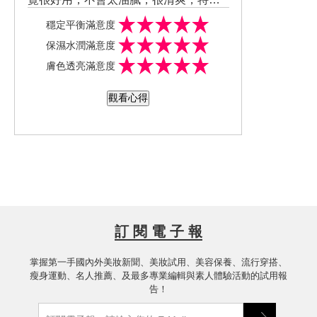
最近冬天天冷，皮膚也偏乾燥，覺得是
穩定平衡滿意度
個不錯的保養品。我的額頭也頗常長痘
保濕水潤滿意度
痘的，在使用這款試用品的期間，並沒
膚色透亮滿意度
有什麼長痘痘，我想常長痘痘的人應該
也可以使用。味道香而清爽，不會讓人
觀看心得
覺得膩或是過香。價格也可以接受。有
機會應該會想買大罐些的使用。
訂 閱 電 子 報
掌握第一手國內外美妝新聞、美妝試用、美容保養、流行穿搭、
瘦身運動、名人推薦、及最多專業編輯與素人體驗活動的試用報
告！