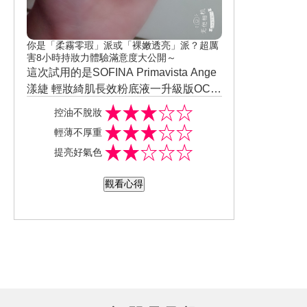
你是「柔霧零瑕」派或「裸嫩透亮」派？超厲
害8小時持妝力體驗滿意度大公開～
這次試用的是SOFINA Primavista Ange
漾緁 輕妝綺肌長效粉底液一升級版OC
5，它的質地還蠻清爽的，不像有一些粉
控油不脫妝
底液使用起來會有黏膩感，很試合台灣
輕薄不厚重
的海島型潮濕氣候，妝感薄透…不會有
提亮好氣色
面具感，毛孔的遮瑕度也ok，不過…痘
疤的遮瑕度就沒有這麼好，還有這次我
觀看心得
自己選擇想說不要太白想要自然妝感，
選擇自然色，顏色擦起來感覺比較偏黃
偏黑，OC5的色號會比較適合健康小麥
色膚色的人，平常的想要自然妝感的又
不要太白皙的人，應該比較試合OC03
色！