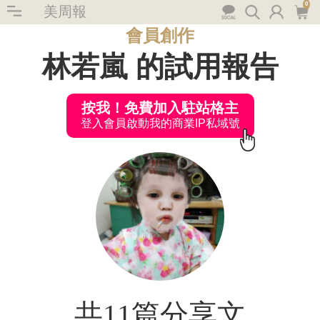
0
美周報
會員創作
林若嵐 的試用報告
按我！免費加入駐站格主
登入會員啟動我的商業IP私域號
共11篇分享文