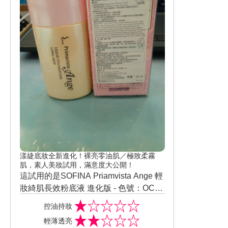
漾緁底妝全新進化！裸亮零油肌／極致柔霧
肌，素人美妝試用，滿意度大公開！
這試用的是SOFINA Priamvista Ange 輕
妝綺肌長效粉底液 進化版 - 色號：OC03
自然明亮色，這次顏色是比較接近我的
控油持妝
皮膚的顏色再深一點…不過…還蠻貼切
輕薄透亮
我皮膚不會過於死白跟過黑，但不知道