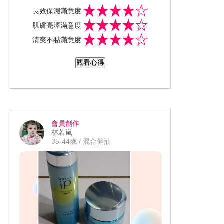
貨公司也有看過…有特別上網查詢了一
長效保濕滿意度
下，原來這個品牌是LG旗下的一個品
肌膚亮澤滿意度
牌…而且評價也很好，翻轉我對韓系品
清爽不黏滿意度
牌的刻板印象，使用起來毛孔沒有不透
氣及黏膩的感覺，還帶點淡淡的柑橘
觀看心得
香，讓人蠻放鬆的香味…獨家的發酵技
術也顛覆我的想法，之前認為是跟它牌
一樣是活酵母發酵，擔心了一下…因為
本身皮膚對酒精會過敏，su:m37是沒有
酒精的成分，沒有讓我過敏不舒服，補
會員創作
水跟鎖水功能也還不錯！！
林若嵐
35-44歲 / 混合偏油