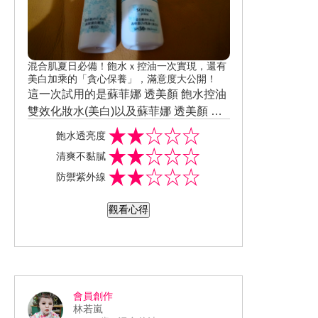
混合肌夏日必備！飽水ｘ控油一次實現，還有
美白加乘的「貪心保養」，滿意度大公開！
這一次試用的是蘇菲娜 透美顏 飽水控油
雙效化妝水(美白)以及蘇菲娜 透美顏 飽
水控油雙效日間防護乳(美白)這兩種美白
飽水透亮度
商品，打破我對美白產品的刻板會很黏
清爽不黏膩
膩厚重不舒服的印象，像味道也不會太
防禦紫外線
過香的香味，是淡淡的花香味， 飽水控
油雙效化妝水(美白)它是明狀但帶點精華
觀看心得
液的質地擦在皮膚上有水嫩的感覺不會
黏膩， 飽水控油雙效日間防護乳(美白)
呈現是白色偏水狀的感覺，帶點亮的光
澤，不會太油膩，不過…我的皮膚是混
合偏油又有點敏感的皮膚，擦完過一
會員創作
會！！！就很容易出油泛油光，一出門
林若嵐
到上班地點還是需要有吸油面紙吸