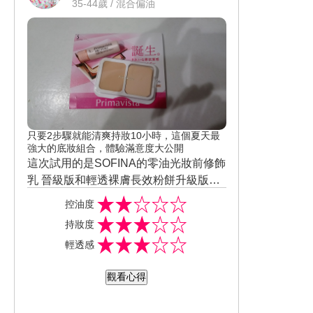
35-44歲 / 混合偏油
油！！
只要2步驟就能清爽持妝10小時，這個夏天最
強大的底妝組合，體驗滿意度大公開
這次試用的是SOFINA的零油光妝前修飾
乳 晉級版和輕透裸膚長效粉餅升級版，
零油光妝前修飾乳 ，質地粉粉水水的帶
控油度
點粉紅色，試用品要注意倒出來，一不
持妝度
小心倒會倒太多出來，妝前修飾乳有潤
輕透感
色的效果，擦起來粉粉嫩嫩的好推清爽
不油膩！！輕透裸膚長效粉餅質感粉感
觀看心得
很細緻…很好上妝，毛孔的遮瑕跟小瑕
疵遮蓋效果還蠻不錯的，不過…對於明