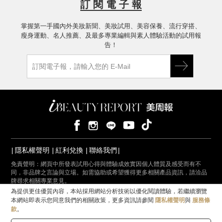
訂 閱 電 子 報
掌握第一手國內外美妝新聞、美妝試用、美容保養、流行穿搭、
瘦身運動、名人推薦、及最多專業編輯與素人體驗活動的試用報
告！
隱私權聲明
紅利兌換
聯絡我們
免責聲明：網頁中所發表試用心得與體驗成效實因個人體質及感受而有不
同，非品牌之言論與立場。如需協助或希望獲得更多相關產品資訊，請洽品
牌尋求相關專業意見。
為提供更佳優質內容，本站採用網站分析技術以優化閱讀體驗，若繼續瀏覽
© iBEAUTYREPORT 美周報數位媒體有限公司｜統一編號 55769069
本網站即表示您同意我們的相關政策，更多資訊請參閱
隱私權聲明
與
服務條
款
。