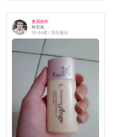
顯的痘疤就效果就不太夠…還是需要遮
瑕膏來遮瑕，這次用的兩項商品還蠻好
用的…妝感的持久度還不錯，像我的皮
會員創作
膚很容易出油及脫妝，平常一到下午都
林若嵐
要用2.3次吸油面紙，現在只要用1次，
35-44歲 / 混合偏油
就可以維持到下班！！還蠻好用…推
薦！！