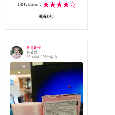
上妝服貼滿意度
說明書讓人覺得很貼心，每日早晚洗顏
後使用，不要搖晃容器（瓶子），使用
觀看心得
量大約是3cm的用量，按壓出來是綿密
的碳酸微米氣泡，很容易吸收到皮膚基
底，剛使用皮膚會有點紅紅的反應（復
活紅暈）不是過敏現象，是正常的現
象，像我是容易皮膚過敏這次使用沒有
會員創作
過敏不舒服的感覺，土台美容液，沒有
林若嵐
黏膩感…後續的保養只要再擦上盈潤美
35-44歲 / 混合偏油
容凝露用量大約是1.5cm（一樣沒有黏膩
感），在忙碌生活中輕鬆簡單完成皮膚
的保養，保有水嫩不乾燥的膚質，同時
也讓皮膚有明亮光澤好氣色，是懶人保
養的好幫手