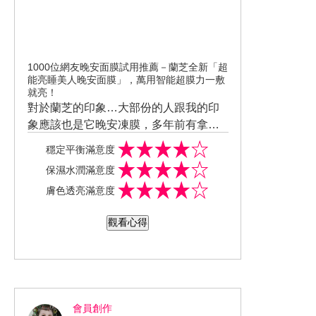
1000位網友晚安面膜試用推薦－蘭芝全新「超
能亮睡美人晚安面膜」，萬用智能超膜力一敷
就亮！
對於蘭芝的印象…大部份的人跟我的印
象應該也是它晚安凍膜，多年前有拿過
舊版晚安凍膜的試用包，使用過的感覺
穩定平衡滿意度
是些許黏膩不太清爽…沒辦法讓我可以
保濕水潤滿意度
敷到隔天早晨，而這次試用的是蘭芝全
膚色透亮滿意度
新升級的「超能亮睡美人晚安面膜」，
適合全膚質的清爽不黏膩配方，還帶點
觀看心得
淡淡的香氛香味…讓人有身心放鬆舒
緩，同時有保水補水的功能，尤其最近
天氣變化大…很容易讓皮膚處在不穩定
的狀態下，保濕就很重要，但個人不喜
歡繁瑣的保養流程，蘭芝超能亮睡美人
會員創作
晚安面膜就很適合跟我一樣討厭繁瑣保