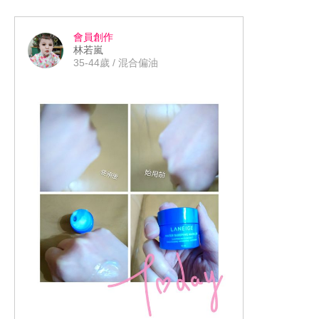
冠肺炎的關係要長時間戴口罩，粉底液
加上口罩會讓人皮膚容易長痘痘，回家
會員創作
還是需要徹底的清潔.
林若嵐
35-44歲 / 混合偏油