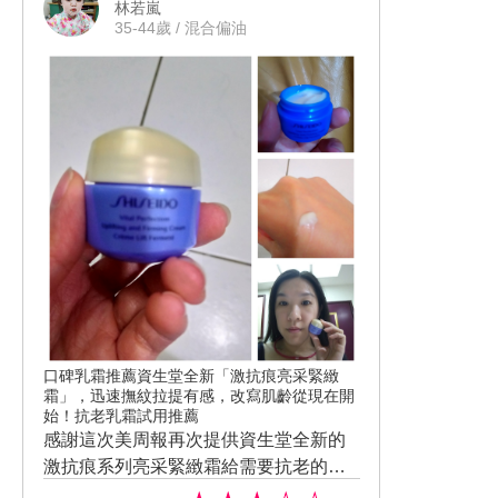
林若嵐
養的人，只要清潔完畢就只要擦一罐保
35-44歲 / 混合偏油
養瓶的人
口碑乳霜推薦資生堂全新「激抗痕亮采緊緻
霜」，迅速撫紋拉提有感，改寫肌齡從現在開
始！抗老乳霜試用推薦
感謝這次美周報再次提供資生堂全新的
激抗痕系列亮采緊緻霜給需要抗老的大
家體驗，這次我體驗的是激抗痕亮釆緊
#資生堂百年抗老科技之大成 #高感度傳