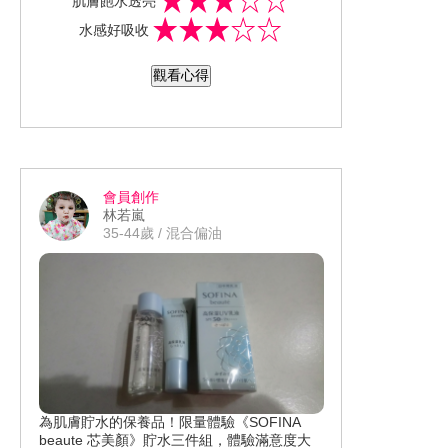
肌膚飽水透亮
興試用SOFINA jenne 透美顏飽水控油三
水感好吸收
件組：飽水控油雙效化妝水 +飽水控油雙
效水凝乳液 +飽水控油雙效日間防護乳，
觀看心得
聞起來帶淡淡的花香味，化妝水擦起來
清爽，很容易就吸收，乳液清爽不油
膩，皮膚沒有負擔感，本來擔心擦日間
防護乳會像是之前美白系列的防護乳化
完妝後過沒多久，就容易出油…這次沒
會員創作
有很快就出油，只是應該是我本身就很
林若嵐
容易出油…是過了3.4小時還是會出油！
35-44歲 / 混合偏油
為肌膚貯水的保養品！限量體驗《SOFINA
beaute 芯美顏》貯水三件組，體驗滿意度大