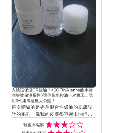
入秋該保濕OR控油？<SOFINA jenne飽水控
油雙效保濕系列>讓你飽水控油一次實現，試
用3件組滿意度大公開！
這次體驗的是專為混合性偏油的肌膚設
計的系列，像我的皮膚很容易出油但也
很不好上妝會出油脫妝，但有時候也會
輕盈不黏膩
因為乾燥不容易上妝…浮粉，這次很高