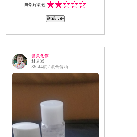
自然好氣色
是不是換季的關係還是加強控油的關
係，感覺進化版沒有舊版的容易上妝，
觀看心得
也沒有舊版妝感服貼，雖然我的臉上有
一些細小的粉刺但不嚴重…不過過了一
下午照鏡子跟一個網友一樣…我全臉會
浮出明顯很像粉刺的妝感，卸完妝後就
沒有…有可能是我皮膚的保濕做的不夠
會員創作
的關係
林若嵐
35-44歲 / 混合偏油