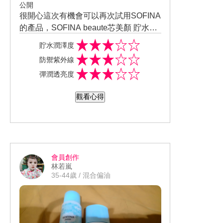
公開
很開心這次有機會可以再次試用SOFINA
的產品，SOFINA beaute芯美顏 貯水三
件組，像我的皮膚不知道是不是因為年
貯水潤澤度
輕的關係越來越乾燥缺水，但還是皮膚
防禦紫外線
跟年輕一樣還是很容易出油…又有點敏
彈潤透亮度
感，但這次試用，皮膚沒有敏感的狀況
發生，雖然乳液跟防禦乳我剛擦在臉上
觀看心得
有點油…但過了一下就好了，還算是清
爽的，也很保溼，不乾燥，又有淡淡的
花香…使用起來…心情還蠻好的！
會員創作
林若嵐
35-44歲 / 混合偏油