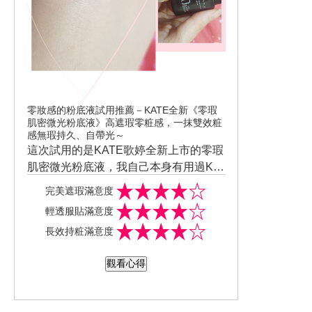
零妝感的粉底液試用推薦－KATE全新《零瑕
肌密微光粉底液》高遮瑕零粧感，一抹雙效粧
感無瑕持久、自帶光～
這次試用的是KATE歌婷全新上市的零瑕
肌密微光粉底液，我自己本身有用過KA
TE歌婷零瑕肌密微霧粉底液感覺使用起
完美遮瑕滿意度
來還不錯用，這次剛剛好有機會可以試
輕透服貼滿意度
用，這兩者使用起來都不有黏膩不透氣
長效持粧滿意度
的感覺，遮瑕力是零瑕肌密微光霧粉底
液的遮瑕力比較佳零瑕肌密微光粉底液
觀看心得
遮瑕力就比較弱一點但透氣度是零瑕肌
密微光粉底液較佳，這兩者都是蠻適合
現在高溫悶熱的天氣，尤其現在因為新