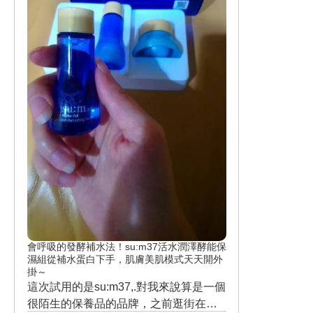
會呼吸的發酵補水法！su:m37活水潤澤酵能保
濕組從補水蛋白下手，肌膚美肌模式天天開外
掛～
這次試用的是su:m37,.對我來說算是一個
很陌生的保養品的品牌，之前逛街在百