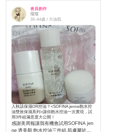
會員創作
瑄瑄
35-44歲 / 大油肌
入秋該保濕OR控油？<SOFINA jenne飽水控
油雙效保濕系列>讓你飽水控油一次實現，試
用3件組滿意度大公開！
感謝美周報讓我有機會試用SOFINA jen
ne 透美顏 飽水控油三件組.肌膚屬於混