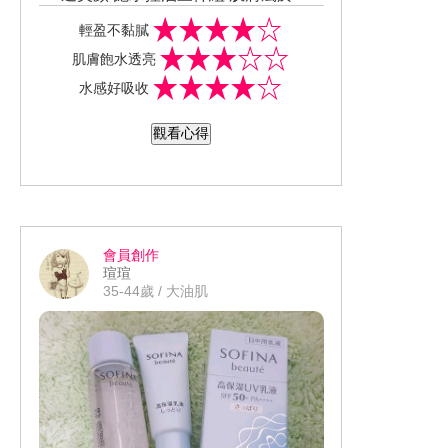
合性偏油的我使用上輕盈不黏膩，擦完
輕盈不黏膩
臉後肌膚感受水感潤澤跟保濕度都維持
肌膚飽水透亮
得很好!!SOFINA這款的防曬乳液擦起來
水感好吸收
也不會悶悶的。不會有負擔也讓妝容更
服貼CP值相當不錯的產品..超值得推薦
觀看心得
給大家！！
會員創作
瑄瑄
35-44歲 / 大油肌