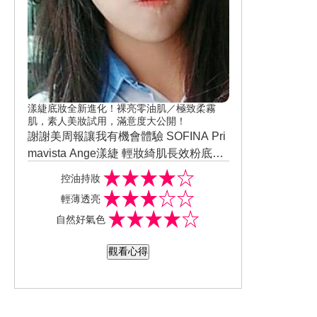
漾緁底妝全新進化！裸亮零油肌／極致柔霧
肌，素人美妝試用，滿意度大公開！
謝謝美周報讓我有機會體驗 SOFINA Pri
mavista Ange漾緁 輕妝綺肌長效粉底液
進化版夏天容易脫妝又出油,但這款粉底
控油持妝
能輕易修飾毛孔,妝感也很輕薄自然氣色
輕薄透亮
也完美...算是心機妝!!淡淡的 妝感也不死
自然好氣色
白.控油力也超讚.價位上也很平價.cp值超
高.很適合小資女學生來使用
觀看心得