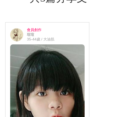
會員創作
瑄瑄
35-44歲 / 大油肌