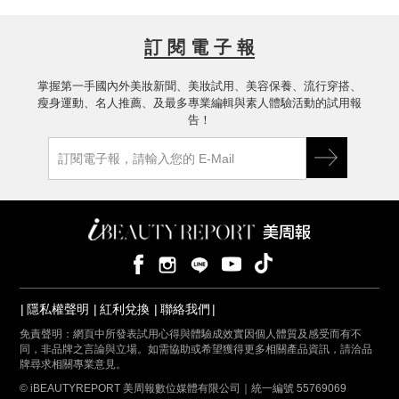
訂 閱 電 子 報
掌握第一手國內外美妝新聞、美妝試用、美容保養、流行穿搭、
瘦身運動、名人推薦、及最多專業編輯與素人體驗活動的試用報
告！
隱私權聲明
紅利兌換
聯絡我們
免責聲明：網頁中所發表試用心得與體驗成效實因個人體質及感受而有不
同，非品牌之言論與立場。如需協助或希望獲得更多相關產品資訊，請洽品
牌尋求相關專業意見。
© iBEAUTYREPORT 美周報數位媒體有限公司｜統一編號 55769069