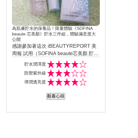
為肌膚貯水的保養品！限量體驗《SOFINA
beaute 芯美顏》貯水三件組，體驗滿意度大
公開
感謝參加著這次 iBEAUTYREPORT 美
周報 試用（SOFINA beaute芯美顏 貯水
三件組（保濕日間防禦乳升級版 清爽型
貯水潤澤度
正貨+保濕滲透露升級版 清爽型 30ml+
防禦紫外線
保濕滲透乳升級版 清爽型 ）對混合肌使
彈潤透亮度
用起來一點沒黏膩感也很很清爽，質地
溫和不刺激，防曬UV成份，吸收力快 cp
觀看心得
直又高...真的很值得推薦給大家