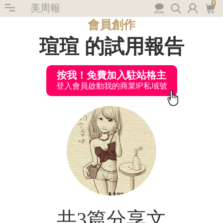
0
美周報
會員創作
瑄瑄 的試用報告
按我！免費加入駐站格主
登入會員啟動我的商業IP私域號
共3篇分享文