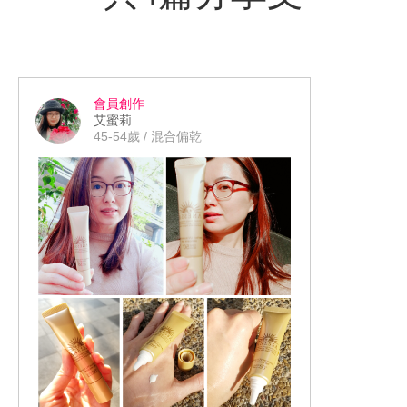
會員創作
艾蜜莉
45-54歲 / 混合偏乾