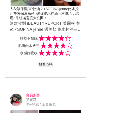
入秋該保濕OR控油？<SOFINA jenne飽水控
油雙效保濕系列>讓你飽水控油一次實現，試
用3件組滿意度大公開！
這次收到 iBEAUTYREPORT 美周報 寄
來 <SOFINA jenne 透美顏 飽水控油三件
組>試用 季節交替皮膚總是愛鬧脾氣，
《飽水控油雙效化妝水》淡雅的花果香
輕盈不黏膩
乾、癢、敏感、泛紅、出油...混合性膚質
氛讓人愉悅舒服，擦起來清爽吸收快，
肌膚飽水透亮
的我實在很不舒服！所以選用產品特別
讓肌膚迅速補水得到安撫。 《飽水控油
水感好吸收
小心，詳細看完產品成份說明開始試用
雙效水凝乳液》水感柔順好塗抹，輕盈
體驗~
無油膩感，讓肌膚好水潤。 《飽水控油
觀看心得
雙效日間防護乳》，SPF50+ PA++++有
效防護隔離，特別針對混合性肌膚無油
膩高保濕配方，讓肌膚維持整天水潤透
亮不泛油。 這次的 飽水控油三件組用了
整個讓我超舒服的啦~ 謝謝！#SOFINA
會員創作
#iBEAUTYREPORT #美周報 讓我戰勝
艾蜜莉
季節交替的肌膚困擾。
35-44歲 / 混合偏乾