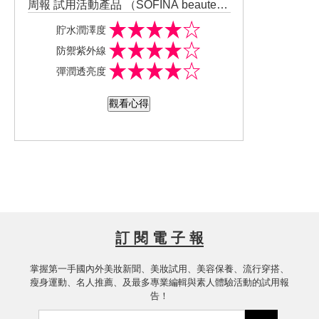
周報 試用活動產品 （SOFINA beaute芯
美顏 貯水三件組（保濕日間防禦乳升級
#蘇菲娜芯美顏 #保濕滲透露升級版清爽
貯水潤澤度
版 清爽型正貨+保濕滲透露升級版 清爽
型 #保濕日間防禦乳升級版清爽型 #保濕
防禦紫外線
型 30ml+ 保濕滲透乳升級版 清爽型 ）
滲透乳升級版清爽型 #iBEAUTYREPOR
彈潤透亮度
詳細看完產品說明介紹開始試用... 產品
T #美周報
添加月下香精華淡雅清香，柔潤保濕不
觀看心得
黏膩，吸收快薄透清爽不泛油...加強保濕
的貯水成份讓我在外面整天和待在冷氣
房皮膚依然水潤不會乾巴巴，每天持續
使用改善夏天皮膚又乾又油預防黯沉黑
斑，我喜歡這組產品的清透水潤感，推
薦給姐妹們！一起清爽水潤每一天！???
訂 閱 電 子 報
掌握第一手國內外美妝新聞、美妝試用、美容保養、流行穿搭、
瘦身運動、名人推薦、及最多專業編輯與素人體驗活動的試用報
告！