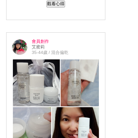
觀看心得
微生態平衡科技"重起肌膚防禦力，透過
微生態圈平衡，來解決因為睡眠品質不
佳和各種對皮膚健康 的有害刺激物，強
化肌膚防禦能力，回復健康狀態。 保濕
成分「角鯊烷」升級超保濕更好吸收讓
會員創作
皮膚光亮，更好上妝，妝感更浮貼！一
艾蜜莉
般的晚安面膜都會黏油膩容易沾頭髮，
35-44歲 / 混合偏乾
但這款不會喔！ 睡醒來皮膚整個呈現水
潤透亮。