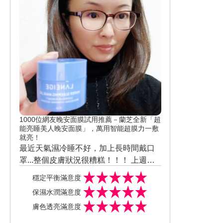
1000位網友晚安面膜試用推薦－蘭芝全新「超
能亮睡美人晚安面膜」，萬用智能超膜力一敷
就亮！
最近天氣濕冷睡不好，加上長時間戴口
罩...整個皮膚狀況很糟糕！！！ 上週收
到 #美周報 寄來 #美周試用 #蘭芝 #超能
穩定平衡滿意度
亮睡美人晚安面膜 先在手上試用覺得很
保濕水潤滿意度
棒，馬上正式睡前使用好幾天，產品淡
膚色透亮滿意度
雅清香聞起來令人放鬆，質感水潤輕柔
好推抹，更厲害的是 成分新添加了"益膚