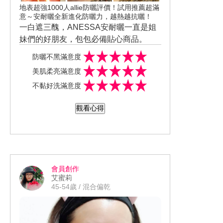
地表超強1000人allie防曬評價！試用推薦超滿
意～安耐曬全新進化防曬力，越熱越抗曬！
一白遮三醜，ANESSA安耐曬一直是姐
妹們的好朋友，包包必備貼心商品。
這次收到 ANESSA安耐曬 金鑽高效防曬
防曬不黑滿意度
凝膠 A SPF50+ PA++++
美肌柔亮滿意度
這款產品白色柔滑乳膏狀，延展性佳好
不黏好洗滿意度
推抹清爽不黏膩，無粉感水潤透亮潤色
不死白，柑橘香氛療愈舒服好貼心，防
水凝防禦膜讓我輕鬆防曬又護膚，豔陽
觀看心得
水防汗遇水不會乳化暈開，用肥皂或洗
下每隔2~3小時補充塗抹，一瓶安耐曬讓
面乳即可輕鬆洗淨。
我戰勝豔陽不曬黑持續當個陽光美人。
好產品~持續推薦給姐妹們好評回購🌞👙
會員創作
艾蜜莉
45-54歲 / 混合偏乾