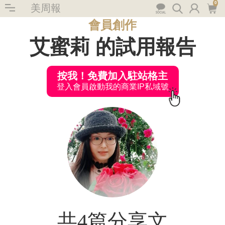
0
美周報
會員創作
艾蜜莉 的試用報告
按我！免費加入駐站格主
登入會員啟動我的商業IP私域號
共4篇分享文