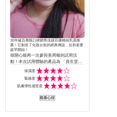
30年破百萬瓶口碑銷售佳績百優精純乳霜推
薦！它創造了化妝台前的經典傳說，抗初老要
趁早開始！
很開心能再一次參與美周報的試用活
動！本次試用體驗的產品為 「資生堂百
優 精純乳霜」！??? 個人體驗心得，以
【質地】⭐️⭐️⭐️⭐️ 看上去會覺得是質地較
保濕度
下項目由⭐️符號評比 + 註解，⭐️越多則代
為濃厚的乳霜，實際擦在肌膚上時，乳
緊緻度
表分數越高。 【外觀】⭐️⭐️⭐️⭐️ 瓶身為粉
霜分子細緻；延展性很好、非常好推
【香味】⭐️⭐️⭐️⭐️ 香氛不算太濃郁，在可
肌膚彈性感受度
膚色與銀蓋搭配，材質超輕巧，也不太
勻，擦完感覺肌膚蠻輕盈、清爽！
接受範圍內。
佔化妝包空間；很適合短期出國旅遊攜
【保濕度】⭐️⭐️⭐️⭐️ 現正值冬季，擦完之
觀看心得
帶。打開銀色瓶蓋後，映入眼簾的是淡
後，乾燥肌膚有獲得滋潤。也不會覺得
淡粉色亮采細緻的乳霜！
肌膚有乾癢問題。
【黏膩感】⭐️⭐️⭐️⭐️⭐️ 一般乳霜大多秋冬季
節比較常用，就會比較油膩些，很意