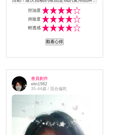
師也有教大家 ，簡易的伸展運動 ！來舒
一日本花王公司旗下的蘇菲娜SOFINA P
SOFINA Primavista 零油光妝前修飾乳
控油度
緩運動過後緊繃的肌肉 ！ 美麗的時尚健
rimavista 零油光妝前修飾乳 晉級版 + S
晉級版 * 連續8年榮獲日本妝前乳市占率
持妝度
身部落客咪咪 也非常貼心的提醒大家 ，
OFINA Primavista 輕透裸膚長效粉餅 升
第一名 ! 它與漾緁的不同就是 " 進化蛻變
做完重訓運動後 ，一定要做適度的拉筋
輕透感
級版 OC05 .
耐皮脂的妝前修飾乳技術 " ! 經過實驗證
的動作 ！隔天才不會鐵腿 ！可能是我平
明 , 以既有的產品比較 , 固定皮脂的能力
觀看心得
日運動量不足 & 當晚回家拉筋動作不確
增加130% .不論溫度或濕度高 , 耐皮脂配
實 , 隔天大腿正面與側面肌肉超級緊繃的
方能鎖定皮脂 , 不讓皮脂擴散 , 不泛油光
, 忍著痛用按摩器慢慢推開 , 才比較舒服 !
; 保持乾爽妝容 ! 我是混合性偏乾肌膚 ,
但我因此鐵腿5天 ! 哈哈哈 ! 課程結束、
炎炎夏日 , 肌膚保濕度不足 ;T字部位經
梳洗完畢後 ，就可以去領課後禮囉 ！ 這
常油光閃閃 ! SOFINA Primavista 零油光
次的午茶點心盒 ，我好喜歡喲 ！尤其是
會員創作
妝前修飾乳水乳質地 , 淡粉橘色的外觀透
elin1982
玫瑰花造型的甜點??? ，美到讓我捨不
著柔和的淡淡珠光 ! 輕輕一抹即乾 , 完全
35-44歲 / 混合偏乾
得吃 ！還有 #sofina 的美妝試用組 +Spa
不黏膩 ! 擦在肌膚上超級清爽的 !迅速革
ceCycle價值1900源的課程體驗卷，也
除油光 ! 一整天下來 , 抑制油光感極佳 !
太棒了 ！??? 健身房的休息區 ，那裏的
SOFINA Primavista 輕透裸膚長效粉餅
風景真的很漂亮 ！ 運動後 、梳洗後 ，
升級版 * 用粉餅打造 , 減去5歲的透亮感 .
坐在這裡喝杯水 、看風景 ，心情會變得
天呀 ! 所以說使用後就能立即年輕5歲嘛
很好 ！ 運動、流汗後的舒服暢快感 ，讓
?? 簡單使用粉餅 , 就能凍住年輕肌齡 !