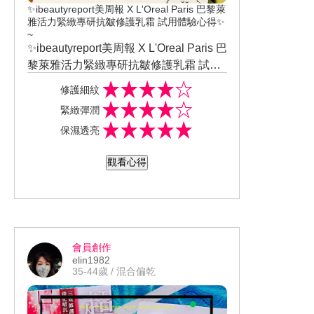
✨ibeautyreport美周報 X L'Oreal Paris 巴黎萊
雅活力緊緻專研抗皺修護乳霜 試用體驗心得✨
~
✨ibeautyreport美周報 X L'Oreal Paris 巴
黎萊雅活力緊緻專研抗皺修護乳霜 試用
體驗心得✨ ~ 非常開心、能再次與大家
👉 乳霜質地 -
修護細紋
分享本人最新&愛用的美妝保養品啦！
⭐⭐⭐⭐⭐ 如奶霜狀、非常細膩、柔滑、好
緊緻彈潤
以下為本人親身體驗感受之分享與心得
推勻！
👉 乳霜香氛 - ⭐⭐⭐⭐⭐ 清新宜人的淡雅
保濕透亮
評比。 本人膚質為混合型偏乾，容易出
花香氛，給人感覺不會過於俗艷！
汗、T字部位油光多、兩頰肌膚略乾燥、
👉 肌膚吸收度⭐⭐⭐⭐⭐ 擦拭於肌膚不需
觀看心得
毛孔明顯、略有小痘痘和粉刺和斑點困
按摩、吸收速度非常優異！
擾。 也會有肌膚暗沉、小細紋、嘴邊
👉水潤、滋潤度 - ⭐⭐⭐⭐⭐ 乾燥肌膚有立
肉、側臉線條鬆弛問題。 ❤️巴黎萊雅活
即得到舒緩，肌膚摸起來有水潤感。
力緊緻專研抗皺修護乳霜❤️ （以星數5顆
👉 清爽感 - ⭐⭐⭐⭐⭐ 一般乳霜質地都比
為滿分）
較厚重 ，但這款卻沒有任何油膩感、黏
會員創作
膩感！擦在肌膚上非常舒適，夏天也能
👉 修護度 - ⭐⭐⭐⭐⭐ 這瓶乳霜修護肌膚
elin1982
放心使用！
很有感！第一次擦拭在肌膚上就感受到
35-44歲 / 混合偏乾
它的柔潤、沁入肌膚底層的那種溫柔潤
👉 肌膚柔嫩度 - ⭐⭐⭐⭐⭐ 肌膚擦拭後，
澤感！
立即感受到肌膚特別軟嫩！觸摸起來非