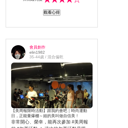
用美白系列 ！這款標榜保濕系列 ，我倒
強修復功能)
肌膚油水平衡 & 提高肌膚保濕力 ! 肌膚
是從未體驗 、使用過 。
一旦油水不均 or 大缺水 , 皺紋 & 痘痘 &
平日洗完臉後的Step 1 - SOFINA beaute
觀看心得
肌膚角層粗糙 & 膚色黯沉 , 甚至提早老
#芯美顏 #保濕滲透露升級版 （清爽
化 & 斑點 ....... 等等問題 , 都會發生 ! 市
型），內含有獨家研發 & 技術精萃的 #
真心推薦給敏感肌膚的朋友們 , 真的是很
售的美妝品琳瑯滿目 , 真的很難選 ! 但 #
月下香培養菁華 , 深層貯水、潤澤肌膚 ;
棒的美妝品 !
SOFINA 真的把保養變簡單了 ! 只要依序
讓肌膚從此煥然新生 !
再次感謝 #美周報 提供的超棒的美妝品
完成基礎保養 ,就能輕鬆擁有水嫩肌 ! 快
個人使用體驗後 ，聞起來舒服 、有股淡
給予體驗 !
會員創作
來跟著我一起輕鬆保養 , 還妳漂漂肌 !
淡的清香味 ，質地非常清爽 、分子小 、
elin1982
肌膚吸收快 、使用後肌膚不黏膩 ！我平
35-44歲 / 混合偏乾
日使用的美白系列香味較濃！這款算超
淡清香 , 我還蠻喜歡的 !
Step 2 接者使用 - SOFINA beaute #芯美
顏保濕滲透乳 升級版(清爽型) , 含多種保
濕成分 & 月下香培養菁萃 , 幫助乾燥輕
熟齡肌鎖住水分 ! 讓肌膚像喝飽水 , 整天
水嫩Q彈 !
個人體驗後 , 味道非常清香、質地為凝乳
【美周報限時活動】跟我約會吧｜時尚運動
日，正能量爆棚～姐的美叫做自信美！
狀 、 一推即勻、不黏膩 、 不油膩 、 睡
非常開心、榮幸，能再次參加 #美周報
前保養我只擦它 , 保濕度超級好 ! 不會覺