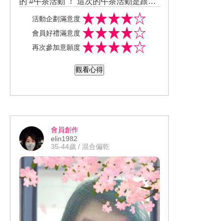
的 #午茶活動 ！ 這次的午茶活動是跟以
得肌膚乾燥或缺水 !
往靜態方式不同 ！ 全新系列活動的主題
Step 3 平日白天再使用 - SOFINA #beau
活動企劃滿意度
是 - 「跟我約會吧 | 時尚運動日 ，正能量
te保濕日間防禦乳升級版 SPF50+ PA++
會員好禮滿意度
爆棚 ～ 姐的美 叫做自信美 ！」！ 讓鮮
++ (清爽型) , 可以當成妝前乳使用 ! 成分
再次參加意願度
少運動 、從沒去過健身房的我 ，覺得也
中添加Ceramide高保濕配方、月下香培
該是時候去觀摩一下了 ！ 活動當日 ，來
養菁華 , 讓肌膚清爽舒適長效潤澤 ! 高強
觀看心得
到了位於台北明曜百貨13樓的 「#Space
度防曬系數 , 能抵禦陽光 、 隔絕紫外線
Cycle旗艦館」 ！ 在完成報到 + 填完表
UV-A / UV-B , 讓肌膚自由呼吸、 不曬黑
格後 ，由健身房的服務人員 ，幫我尋找
!
適合尺寸的飛輪鞋 ！ 隨後即帶著我進入
個人體驗感覺 , 屬物理性防曬 , 使用前要
館內，簡單的介紹館內密碼櫃設備使用
先搖一搖 ; 味道超清香 、有飾底功能、
會員創作
方式 、換洗室位置、上課地點 ，讓我先
但不會讓膚色死白 、水乳質地 、很好推
elin1982
放置物品與換裝 。 在 #SpaceCycle 專
勻 、不泛油光 、 保濕度比美白系列更好
35-44歲 / 混合偏乾
業教練Toy老師的介紹下 ，騎飛輪 ≠ 騎
、 冷氣吹一天也不會覺得肌膚乾燥或不
不會跑的腳踏車 ，且其實飛輪是屬於重
適 !
訓課程 ！ Toy老師講解過程中 ，貼心的
服務人員不斷在現場穿梭 ，幫美周報迷
們調整椅子 ！??? 待我第一次騎上飛輪
後發現 ，就算妳腳不想騎了，因為磁釦