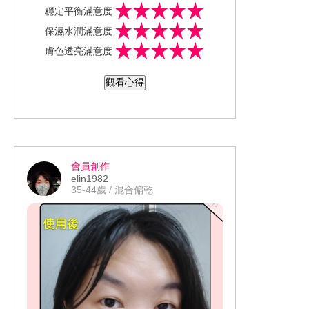
粉底液前使用！❤因為粉底液的防曬系數
歡的韓系專櫃品牌♥♥「LANEIGE蘭芝」
穩定平衡滿意度
都比較低！正好使用完全無色的安耐曬
♥♥！ 這次試用體驗的保養品項是✨「全
保濕水潤滿意度
的金鑽高效防曬凝膠SPF50+ PA++++ ，
新升級上市蘭芝超能亮睡美人晚安面
膚色透亮滿意度
來做個肌膚防曬打底！讓防曬效果更完
膜」✨！ 這次試用體驗超棒的！！！ 蘭
善！👍👍👍 一瓶擁有高系數防曬、保濕
芝的明星商品之一，就是睡美人晚安面
觀看心得
肌膚、不醺眼、低敏不刺激、完全不油
膜！！ 多年來；時常出現在女人我最
膩、完全不黏膩、使用後肌膚超乾爽、
大、美人圈、Lookin美妝大賞的評選單
防汗防水效果極好！！！♥♥♥ 更喜歡的
裡。♥♥ 在台灣，應該沒有人不認識「蘭
是「不用再搖一搖、才能用」！！隨時
芝睡美人晚安面膜」！👍👍👍 這次全新
隨地都能補防曬，是不是超方便的！♥♥
升級上市的 #蘭芝超能亮睡美人晚安面膜
會員創作
真的超級無敵好用！👍👍👍真心推薦給
，運用了一項「益膚平衡微生態科
elin1982
想買防曬乳的朋友！♥♥ 「防曬首選就是
技」！ 美肌複合益生菌對比單一菌種能
35-44歲 / 混合偏乾
安耐曬」👍👍👍 #ANESSA #小金瓶 #越
提升167%益膚力。♥♥ 「益膚微生態平
熱越抗曬 #防曬推薦 #地表超強安耐曬 I
衡科技」透過微生態圈平衡，來解決因
G心得網址👉https://www.instagram.co
睡眠品質不佳和各種對皮膚健康的有害
m/p/COQUDPFHGqI/?igshid=mzs0lk2o
刺激物質（粉塵、紫外線），而導致皮
uzoy
膚狀況不穩定！強化肌膚防禦能力，回
復健康狀態 👉水潤UP 超保濕、超保濕
鎖水的角鯊烷配方，一敷肌膚水潤提升2