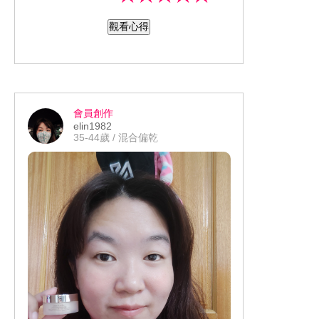
地，帶著非常舒壓的香氛♥ 使用後感覺
觀看心得
肌膚清爽、無負擔? #活水潤澤酵能水凝
乳 - 算是比較水潤感的乳液，最讓我覺得
厲害的是「它完全不油膩」！ 而且輕觸
肌膚沒多久，它就變成非常水潤的那種
質地，乳液質地分子細微、擦拭肌膚
會員創作
後，稍滑2圈、已完全吸收??? #活水潤
elin1982
澤酵能水凝霜 - 這款霜的質地也非常水
35-44歲 / 混合偏乾
潤！超級適合夏天使用? 它擦完後，臉上
肌膚完全不會黏膩、油膩！質地非常細
緻柔潤，擦在肌膚上吸收很快? 我很訝
異，以往接觸到的韓國保養品，質地都
是很潤澤、豐潤的！ 這款竟然能這麼清
爽，我非常滿意♥ 而且它的香味，是那
種可以讓人很放鬆的草本植物清香味♥超
喜歡的。