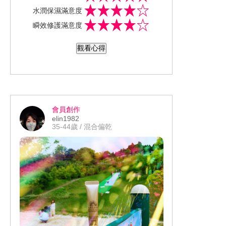
級超能亮修護安瓶面膜 ✨ （2021/05/27
😄😄 防疫期間，也要好好保養自己的肌
水潤保濕滿意度
全新上市） 全新升級的革命性技術&獨
膚❤
瞬效修護滿意度
創成分，三效修護煥亮（激活水潤X淡化
暗沉X煥膚透亮），直擊無暇能量肌。
觀看心得
👉高濃縮 - 承載200%特潤精華 。 👉瞬
吸收 - 3D貼膚剪裁，瞬效導入肌底 。
👉更透亮 - 2X維他命C急速注入 加速提
亮 。 露得清這品牌，大約是在我國中時
期就認識的品牌！ 雖然它是開架品牌，
會員創作
但我蠻喜歡它家的面膜跟護手霜與防曬
elin1982
露，敷完、擦完，臉部、手部肌膚變的
35-44歲 / 混合偏乾
很細緻♥ 後來出的水肌因濕膚防曬噴霧
防水、抗汗效果佳，又清爽👍👍 開架品
牌，卻有專櫃等級的功效！👍👍👍 之前
明星范冰冰也非常推薦露得清面膜，敷
完臉部肌膚真的亮起來！👍👍 這次包裝
與成分全新升級，效果更厲害了！👍👍
👍 🌺以下我簡單使用⭐️記號來幫面膜做
個評比 。 👉 外觀 ⭐️⭐️⭐️ 👉 香味 ⭐️⭐️⭐️