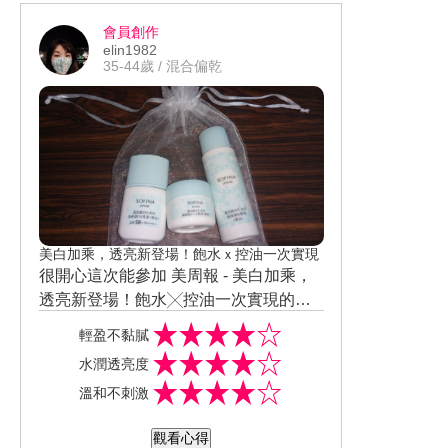
含尤加利菁華、生薑菁華所製成的頂級
會員創作
彈潤成分 ! 能活化肌膚貯水力，讓肌膚有
elin1982
彈力且緊緻。看網路文獻 , 在日本一推出
35-44歲 / 混合偏乾
, 即造成搶購風潮 !
日本花王旗下的品牌 SOFINA蘇菲娜 是
我近年來 , 非常喜愛的品牌之一 !
現代人生活忙碌 & 經濟壓力大 & 晚睡 &
3C又發達的社會生活型態 , 肌齡隨著年
紀逐漸老化 ! 我是名育有3子的家庭主婦 ,
每日深陷繁瑣的家務與照顧孩子這座牢
籠 , 每到晚上11點 , 才有自己的時間 ! 每
美白加乘，透亮新登場！飽水ｘ控油一次實現
天晚睡早起 , 好討厭的灰姑娘生活啦 ! 臉
很開心這次能參加 美周報 - 美白加乘，
部肌膚從原本的白嫩肌變成斑斑點點的
透亮新登場！飽水╳控油一次實現的試
黃臉婆 ! 為了家庭 & 孩子 , 女人真的好犧
用活動 !
我收到的是針對我膚質的 - SOFINA jenn
輕盈不黏膩
牲 ! 感謝美周報讓我體驗重拾年輕的 白
e 透美顏 水凝防曬體驗組 ! 內容物有
水潤透亮度
嫩與彈嫩肌膚的機會 ! 這次試用體驗的 1
........ 1.混合肌適用飽水控油雙效化妝水
哇 ....... SOFINA好大方 ! 直接給一系列的
溫和不刺激
" SOFINA蘇菲娜芯美顏美白瀅潤透露升
＜美白＞30ml ＋ 2. 混合肌適用飽水控油
做試用 !
級版 (輕爽型) : - 質地清爽 、擦在肌膚上
雙效水凝乳液＜美白＞10g ＋ 3. 飽水控
其實我對花王 SOFINA 的品牌印象非常
觀看心得
吸收力快 、不黏膩 、不油膩 、濕敷效果
油雙效日間防護乳＜美白＞8ml）
好 ! 它是專為台灣女性所設計 !