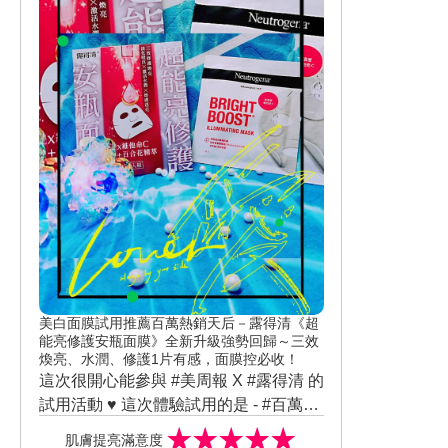
常柔嫩、細緻，討厭的乾燥、粗糙都不
👉 保濕度 - ⭐⭐⭐⭐⭐ 我是直接擦這罐乳
見了！
霜，並未再先擦精華液，幾乎一整天都
在冷氣房內，肌膚也不會感到乾燥不
👉 肌膚彈性與緊緻度- ⭐⭐ 試用體驗大約
適！
一星期，臉頰肉的確有比較Q彈、緊緻一
些！預估再持續使用，希望會更明顯！
👉 抗皺度 - ⭐⭐ 目前感覺小細紋好像有
一點點縮小，希望再持續使用會更好！
總結，個人感覺這是款價格非常親民的
全能乳霜！ 質地水潤、肌膚吸收迅速、
清爽不黏膩、一瓶有8功能，我覺得很適
合初次入手抗老乳霜的朋友！🩷
美白面膜試用推薦百萬熱銷天后－露得清《超
能亮修護安瓶面膜》全新升級強勢回歸～三效
煥亮、水潤、修護1片有感，面膜控必收！
這次很開心能參與 #美周報 X #露得清 的
試用活動 ♥ 這次體驗試用的是 - #百萬熱
銷面膜天后強勢回歸 ✨露得清 #全新升
這波面膜買一送一，真的可以衝起來！
肌膚提亮滿意度