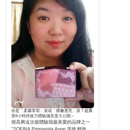
我感覺自己更有活力、輕盈 ！運動可讓
這也太棒了 ! 這款粉餅的特色在於 " 柔貼
人變年輕 ，果然是真的 ！??? 看著自己
粉體美肌設計 - 實現自然裸肌的完妝感 ,
紅紅的臉頰 ，我很滿意 ！❤ 這是一個很
使粉體可以均勻服貼肌膚的新配方 / 光線
棒的體驗活動 ！??? 再一次感謝 #美周
運用技術 - 巧妙運用紅光 , 讓肌膚毛孔與
報iBEAUTYREPORT 提供這麼優質的
不均勻不明顯 ! " 此款粉餅具備遮蓋力的
午茶活動 ！
同時 , 能均勻塗抹 , 特別開發能讓紅光通
過肌膚的粉體 , 使用後 , 一別過往產品呈
現的顆粒感與明顯毛孔 ; 新產品能呈現出
漂亮肌膚'輕薄透亮的妝感 X10小時 ! 我
此次試用的顏色 - SOFINA Primavista 輕
透裸膚長效粉餅 升級版 OC05 自然膚色
, 粉餅色系自然 , 妝感輕薄 , 粉感不厚重 ,
非常適合夏天使用 ! 巧妙的修飾了我肌膚
毛孔 & 眼周暗沉與兩頰容易泛紅感 , 呈
現出肌膚透亮感 ! 減齡5歲的奇蹟 , 真的
可以做到耶 ! 再一次感謝美周報 , 每周所
你是「柔霧零瑕」派或「裸嫩透亮」派？超厲
提供超優質美妝品做為試用 !
害8小時持妝力體驗滿意度大公開～
很高興這次能體驗我最喜愛的品牌之一
"SOFINA Primavista Ange 漾緁 輕妝綺