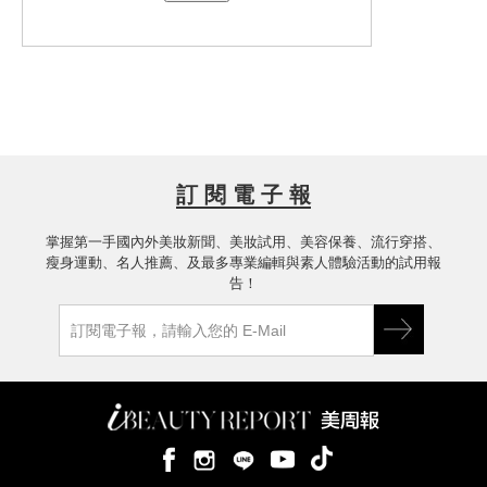
, 保濕效果非常優異 ! 2 " SOFINA蘇菲娜
海島型的氣候 , 又悶又熱 ! 非常需要抗汗
芯美顏美白瀅潤日間防禦乳升級版(清爽
+ 保濕又不黏膩的保養品來提升自我美肌
型) SPF50+ PA++++ " - 倒在指附上是 白
力 !
我是混合肌偏乾性肌膚 , 保養品太滋潤 ,
色的水狀外觀 ! 屬於使用前要先搖一搖的
肌膚吸收力不好 , 會長一堆惱人痘痘 !
物理性防曬 ! 水潤的質地 , 超級好擦勻的
使用清爽型保養品 , 又油水不平衡 , 太乾
! 而且防曬指數也蠻高的 , 擦起來卻完全
燥 ! 肌膚容易出現小細紋 ! 也是讓我很困
不油膩、 跳脫出隔離霜的厚重感 , 取而
擾 !
混合適用飽水控油雙效化妝水 - 水感質地
訂 閱 電 子 報
代之的是種舒服的清爽感 ! 平常不上妝 ,
, 搭配化妝棉使用 , 臉蛋清爽又保濕 !
也可以直接使用這瓶 " SOFINA蘇菲娜芯
SOFINA 混合肌適用飽水控油雙效水凝
使用起來 , 凝霜狀的質地 , 意外的相當好
掌握第一手國內外美妝新聞、美妝試用、美容保養、流行穿搭、
美顏美白瀅潤日間防禦乳" 就足夠了 ! 一
乳 - 添加 洋甘菊美白精華 , 可有效抑制黑
推勻 ! 肌膚吸收速度 , 也好快 ! 整體來說
瘦身運動、名人推薦、及最多專業編輯與素人體驗活動的試用報
瓶多效 = 防曬 、乳液 、修飾乳 , 還添加
色素 和 打擊黯沉 與 防止黑斑和雀斑的
清爽不黏膩 + 吸收迅速 + 有淡雅的香味 !
SOFINA飽水控油雙效日間防禦乳 - 屬於
告！
月下香精華保養肌膚的 , 根本超棒的 ! 一
生成 !
物理性防曬 , 使用前要先搖均勻 !
整週使用下來 , 發現肌膚保濕力變好 、
乳白色的水感質地 , 帶有潤色效果 ! 超級
膚觸變得較柔嫩些 , T字部分較不易出油
輕鬆就能推勻 , 且完全不黏膩 !
, 最明顯的是肌膚比較不會因為乾燥缺水
一整天都不會油光滿面 ! 控油效果非常不
, 而發生敏感、乾癢 問題 ! 再次感謝美周
錯 ! 是我的最愛 !
報提供超優質的保養品做為試用 !
再一次感謝美周報所提供優質保養品試
用機會 !