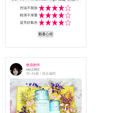
肌長效粉餅 ! "
也非常感謝 "美周報 " 給予我這次試用的
控油不脫妝
機會 !
輕薄不厚重
SOFINA為日本花王公司旗下的品牌之一
提亮好氣色
, 針對台灣的海島型氣候去研發設計 , 是
混合性肌膚的專用品牌 !
這次我所是用體驗的色系為 " SOFINA P
觀看心得
rimavista Ange 漾緁 輕妝綺肌長效粉餅
OC 03明亮 (自然) 色 " . 以下為我體驗的
此款粉餅是擁有能 「抑油耐汗長效控油
感想 .
持妝配方」的特點 !
的確在使用上 , 與我平日慣用的它牌專櫃
粉餅還要抗汗 ! 且真的不易出油 、一整
會員創作
天也沒啥脫妝困擾 ! 持妝度很OK !
粉底質地細緻，不厚重 ! 完妝後的輕、
elin1982
薄、透的妝效 , 非常適合炎熱的夏天使用
35-44歲 / 混合偏乾
!
** 心得已分享到個人FB - https://www.fac
價格只有專櫃的3/1 , 持妝度 、控油、抗
ebook.com/permalink.php?story_fbid=1
汗、不脫妝、輕薄透的妝感 , 真的超棒的
971676409530213&id=1000006361879
! 真心推薦給大家 ! 再一次謝謝美周報所
33
提供超優質的美妝品 , 讓我體驗試用 !