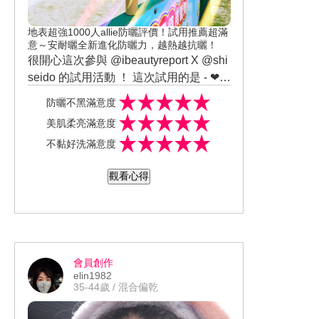
👉 觸感 ⭐️⭐️⭐️⭐️ 👉 舒適度 ⭐️⭐️⭐️⭐️⭐️ 👉 服
貼度 ⭐️⭐️⭐️⭐️ 👉 保濕度 ⭐️⭐️⭐️⭐️⭐️ 👉 滋潤
地表超強1000人allie防曬評價！試用推薦超滿
度 ⭐️⭐️⭐️⭐️ 👉 柔嫩感 ⭐️⭐️⭐️⭐️ 👉 細滑度
意～安耐曬全新進化防曬力，越熱越抗曬！
很開心這次參與 @ibeautyreport X @shi
⭐️⭐️⭐️⭐️ 👉 透亮度 ⭐️⭐️⭐️⭐️⭐️ 👉 黏膩感 ⭐️
seido 的試用活動 ！ 這次試用的是 - ❤全
👉 回購率 ⭐️⭐️⭐️⭐️⭐️ 包裝外觀有著大大的
新 #ANESSA安耐曬 #金鑽高效防曬凝膠
字樣，直接寫明面膜效用，非常清楚明
防曬不黑滿意度
SPF50+PA++++ ♥ 我一直是 #SHISEID
瞭！ 香味聞起來是淡雅清新的柔柔花
美肌柔亮滿意度
O 資生堂的愛用者！安耐曬也是我夏天
香；不會太濃郁，我喜歡♥ 也沒有酒精
不黏好洗滿意度
海邊戲水、必備的防曬品！👍👍 👍但必
味！👍 面膜的精華液透明無色、質地水
須老實說，我算是蠻會流汗的人！ 天氣
潤！♥ 面膜材質是屬於薄透型，但面膜
觀看心得
太熱、有時候防曬品乳化、臉上一條條
質感摸起來非常細滑！ 面膜敷在臉部肌
土石流的痕跡，亦是常有的事情！ 買防
膚非常舒適、親膚性佳、服貼度也很
曬品，真的很怕它們抵擋不住我的揮汗
好！👍👍 👍 但希望剪裁可以再多2刀在
如雨、直接乳化、還會醺眼睛，讓我淚
臉頰側邊（顴骨旁），就更完美！❤ 我
眼汪汪！這款新的安耐曬金鑽高效防曬
敷了15分鐘後，取下來之後發現我的肌
會員創作
凝膠SPF50+ PA++++ ，完全符合我對防
膚變得透亮保水 #超透亮 ！✨ 整個膚色
elin1982
曬品的需求！ #ANESSA安耐曬金鑽高
明顯 #提亮 #光透 ！❤❤ 肌膚的保濕度、
35-44歲 / 混合偏乾
效防曬凝膠 A SPF50+ PA++++ 瓶身外
滋潤度也都很棒！ 👍👍👍 肌膚觸感變得
觀為金色長條狀，正中間有太陽與ANES
更柔嫩、細滑、彈潤 ！👍👍👍 果然老牌