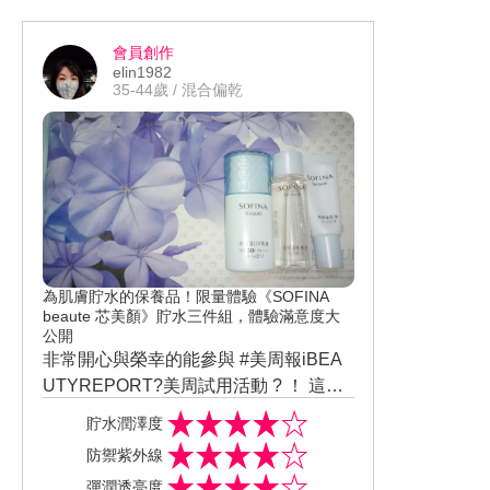
外！它很清爽且完全不黏膩，擦拭後手
【潤澤度】⭐️⭐️⭐️⭐️⭐️ 眼看肌膚紋理有變細
指縫隙也沒有油光殘留。
緻，膚觸水嫩柔軟！
會員創作
個人體驗後，覺得 資生堂百優 精純乳霜
elin1982
很棒！它是我用過的乳霜中，最喜愛的
35-44歲 / 混合偏乾
一款！乳霜質地卻能清爽不黏膩，肌膚
保濕與潤澤效果也很優異！使用一段時
間後，肌膚真的有變比較細緻，而且完
全不油膩，真的很厲害！
為肌膚貯水的保養品！限量體驗《SOFINA
beaute 芯美顏》貯水三件組，體驗滿意度大
公開
非常開心與榮幸的能參與 #美周報iBEA
UTYREPORT?美周試用活動 ? ！ 這次
體驗的是 -❤ SOFINA beaute 芯美顏❤
這款 #SOFINAbeaute 芯美顏都有添加
貯水潤澤度
貯水三件組 。 我體驗 、擁有許多SOFIN
獨家研發 、歷時3年培養過程 、先進技
防禦紫外線
A這品牌的保養與美妝品 ，我平常都使
術精萃出極珍貴的月下香菁華 ！(擁有超
想要擁有水嫩 & 透亮肌膚 , 最重要的是
彈潤透亮度