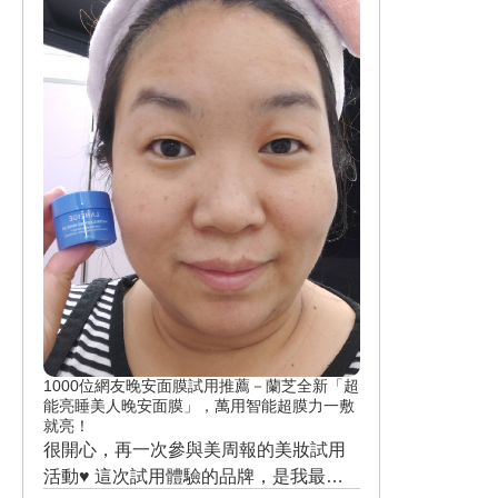
SA的字樣LOGO 。👍 內容物質地為白色
子，品質就是讓我非常滿意♥ ♥♥ 🌺今夏
乳液物體，聞起來，帶著淡淡花香！♥在
必收，一敷 #超能亮 ！擊退黑色素就靠
肌膚上勻開來，質地水潤、輕透，非常
露得清安瓶面膜！ 👍👍👍👍👍 這裡有一
好推勻！♥♥♥完全0油膩與0黏膩感，擦
則好康的消息與大家分享 👉👉 👉 上市
在肌膚上非常清爽！👍👍👍 擦在肌膚
回饋面膜迷，全省屈臣氏/康是美/寶雅/限
上，幾乎是沒有顏色的！♥♥ 也完全沒有
時買一送一！ 👉屈臣氏&寶雅 -- 05/27開
肌膚泛白的情況發生，或指腹殘留防曬
賣 👉康是美 -- 06/09開賣 👉momo、ya
乳的白色污漬或油漬！👍👍 保濕度表現
hoo、shopee、 phhome. -- 06/01開賣
也還不錯，一整天下來，也沒有肌膚乾
癢的問題！ 防水、防汗效果也不錯！👍
👍 我感覺比前一代更好用！ 在質地上更
清爽、更無負擔、無油膩感與黏膩感👍
👍👍 也不會醺眼睛囉！！ 臉部、身體都
能使用 ！！！👍👍👍 防水、抗汗效果也
1000位網友晚安面膜試用推薦－蘭芝全新「超
比前一代厲害！ 我最喜歡 #ANESSA金
能亮睡美人晚安面膜」，萬用智能超膜力一敷
鑽高效防曬凝膠 SPF50+ PA++++ 為肌
就亮！
膚帶來的乾爽感！ 會想到 #資生堂東京
很開心，再一次參與美周報的美妝試用
櫃 櫃上購買的防曬好物！ 它也很適合在
活動♥ 這次試用體驗的品牌，是我最喜