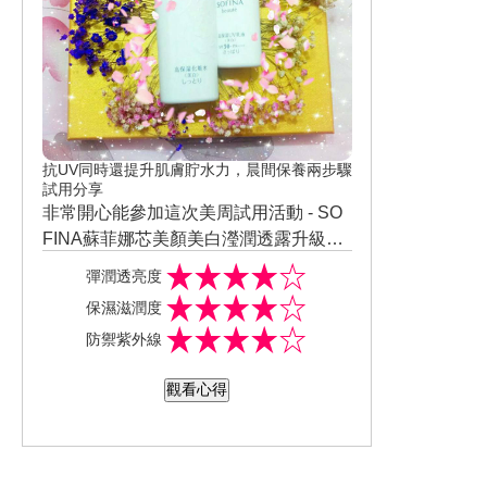
抗UV同時還提升肌膚貯水力，晨間保養兩步驟
試用分享
非常開心能參加這次美周試用活動 - SO
FINA蘇菲娜芯美顏美白瀅潤透露升級版
(清爽型) + SOFINA蘇菲娜芯美顏瀅潤日
彈潤透亮度
間防禦乳升級版 (清爽型)SPF50+ PA+++
保濕滋潤度
+ " 的正貨體驗試用 ! 話說SOFINA芯美
防禦紫外線
顏瀅潤系列 , 有項超級厲害的秘方唷 ! 能
夠讓肌膚儲水分 UP UP , 滿滿的賽洛美 ,
觀看心得
讓人美的不要不要的 ! 日本花王公司耗費
30年苦心研究 , 終於成功研發成分「月
下香培養菁華α*」! 月下香也就是台灣的
夜來香 , 它能幫助肌膚煥然新生! 搭配蘊