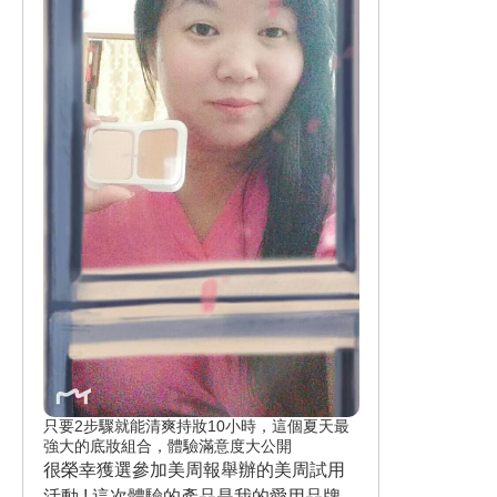
關係 ；飛輪還是會繼續帶著妳的腳騎下
去 ！並不像一般腳踏車 ，腳一往後就會
煞車 ！ 這時老師也提醒美週迷們 ，騎乘
時 ，腳掌不能彎 ，否則磁釦容易脫落 、
導致受傷 ！ 腳痠時 ，不能突然停下不騎
！可能導致頭暈 ！一定要先將重力歸零
，讓速度逐漸減慢到停止 ！ 在SpaceCy
cle專業且活潑熱情的Toy老師與身材線
條緊實又漂亮的時尚健身部落客咪咪的
帶領下 ，大家隨著音樂節奏的快、慢 ，
開始動起起來了 ！ 此時 ，感覺我的大腿
肌肉逐漸活絡起來了 ！? 過程中 ，老師
也不斷提醒 ，覺得累了 ，就放慢速度 、
調整呼吸 。 現場服務人員也向前 、逐一
詢問身體有沒有不舒服 ！超暖心的 ！❤
❤❤ 我已經好久都沒有 ，運動後那種流
只要2步驟就能清爽持妝10小時，這個夏天最
汗的暢快感 ！ 專業的體驗課程 ，讓我覺
強大的底妝組合，體驗滿意度大公開
得很新奇 、很愉快 、釋放完壓力、宣洩
很榮幸獲選參加美周報舉辦的美周試用
後 ，整個人感覺是輕鬆的 ！ 最後Toy老
活動 ! 這次體驗的產品是我的愛用品牌之