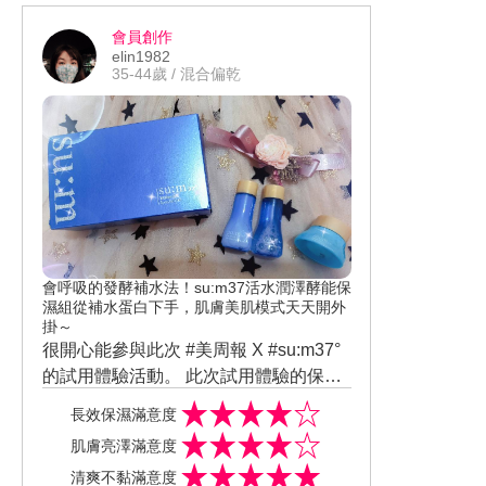
可以改善細紋、緊緻、拉提、勻亮膚
不錯♥♥♥ 沒有乾燥或乾癢、或摸起來粗
會員創作
色。 外觀瓶身為亮亮的淡金黃色與藍
糙感！ 真的很不錯！👍👍👍 而且這瓶超
elin1982
色，打開瓶蓋立即聞到一股甜美的花果
能亮睡美人晚安面膜打破晚安面膜的傳
35-44歲 / 混合偏乾
香氛！♥ 乳霜顏色為膚色，質地非常濃
統概念！ 一瓶萬用，可以「早上擦，晚
郁！ 激抗痕亮采緊緻霜擦在肌膚上，觸
上敷」！ 真的超棒的！👍👍👍👍👍
感非常細滑、非常好推勻、輕鬆拉提幾
下，肌膚很快就吸收了！ 擦完後，肌膚
感覺不黏、不膩、也不油！肌膚觸感有
變得滑嫩、細緻！ 連續使用幾日後，我
發現臉部側邊的輪廓線有明顯改善！連
最在意的下巴肉，都有乖乖收斂起來👍
會呼吸的發酵補水法！su:m37活水潤澤酵能保
👍👍 最惱人的抬頭紋、法令紋，也有些
濕組從補水蛋白下手，肌膚美肌模式天天開外
微的改善👍 紋路變的不明顯♥♥ 膚色部
掛～
很開心能參與此次 #美周報 X #su:m37°
分，是有比較提亮一點。👍 我本身就是
的試用體驗活動。 此次試用體驗的保養
資生堂的愛用者，這麼優質的乳霜，當
是 - 「su:m37° 活水潤澤酵能3件組 」。
然要納入 #週年慶必買推薦組合 超殺的6
長效保濕滿意度
這款保養品的外觀是非常適合炎炎夏日
8折扣「激抗痕緊緻組（買50ml送30ml
肌膚亮澤滿意度
的水藍色！視覺效果感覺好清涼啊！ ♥ #
再送 活妍淨泉露30ml）」！！真的非常
清爽不黏滿意度
活水潤澤酵能水凝露 - 非常清爽的水潤質
划算！！！