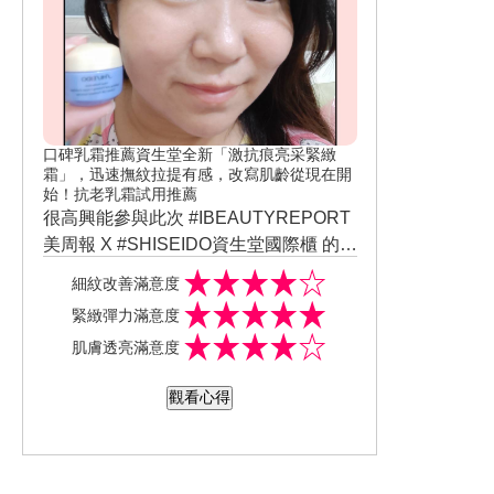
5% ！ 👉健康WIN ，重啟肌膚防，力，
平衡肌膚微生態15.3%！ 👉透亮GET，
一覺醒來肌膚透亮閃耀 11.5% ！ ✨一瓶
萬用，早晨、晚上都能使用♥♥ 輕鬆解決
肌膚各種問題（出油、冒痘、暗沉、環
境污污、氣溫濕度、ˋ妝感不服貼）。 ✨
口碑乳霜推薦資生堂全新「激抗痕亮采緊緻
個人親自使用感覺，跟前一代舊款比起
霜」，迅速撫紋拉提有感，改寫肌齡從現在開
始！抗老乳霜試用推薦
來，新一代的質地非常清爽、不黏膩、
很高興能參與此次 #IBEAUTYREPORT
分子細小、肌膚一抹即吸收、擦完肌膚
美周報 X #SHISEIDO資生堂國際櫃 的試
與手指不會殘留油膩感或黏膩感！即使
用活動 ！♥♥♥ 這次體驗試用的保養品為
#資生堂百年抗老科技大成 #高感度傳遞
厚敷，也不會覺得肌膚悶悶的！ 最棒的
細紋改善滿意度
【 SHISEIDO #全新上市 #激抗痕亮采緊
科技 #拉提神霜 #全新激抗痕亮采緊緻霜
是，隔天早晨醒來時，肌膚明顯有提亮
緊緻彈力滿意度
緻霜（豐潤） 】！ 我是混合偏乾性肌
【FB】 https://m.facebook.com/story.ph
效果！ 發這文章時，我人目前在海拔46
肌膚透亮滿意度
膚，T字部位容易出油、兩頰缺水！ 夏
p?story_fbid=3656102117754292&id=1
0公尺的南投露營區，跨年當天溫度僅11
天慣用清爽一些的保養品，秋冬季節就
00000636187933&fs=0&focus_compos
度！！！😱😱 山區濕氣重，真的冷到會
觀看心得
要開始擦乳霜。 隨著年齡增長，肌膚鬆
er=0&ref=bookmarks 【IG】https://www.
顫抖！！😖 我特意在洗臉後只擦化妝水
弛、小細紋、毛孔、法令紋、抬頭紋.......
instagram.com/yu518lin/
+敷蘭芝超能亮睡美人晚安面膜，來試試
等肌膚老化問題，亦逐漸顯現。 這款 #S
看保濕與肌膚提亮效果。 元旦早晨起床
HISEIDO激抗痕亮采緊緻霜（豐潤），
時，肌膚明顯有提亮✨✨✨ 肌膚保濕度也