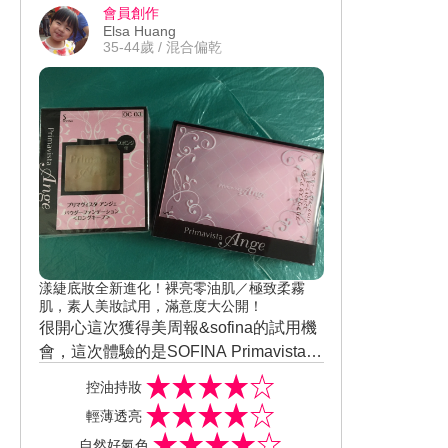
會員創作
Elsa Huang
35-44歲 / 混合偏乾
漾緁底妝全新進化！裸亮零油肌／極致柔霧
肌，素人美妝試用，滿意度大公開！
很開心這次獲得美周報&sofina的試用機
會，這次體驗的是SOFINA Primavista A
nge漾緁輕妝綺肌長效粉餅〈進化版〉 S
控油持妝
ofina一直都是我很喜愛的品牌 這次是全
輕薄透亮
新的進化版 雖然不知道是哪邊有更改配
自然好氣色
方 但用起來我覺得大致上是都差不多 持