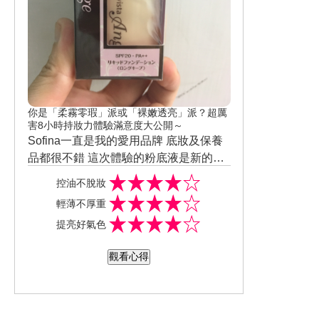
你是「柔霧零瑕」派或「裸嫩透亮」派？超厲
害8小時持妝力體驗滿意度大公開～
Sofina一直是我的愛用品牌 底妝及保養
品都很不錯 這次體驗的粉底液是新的升
級版 瓶身超美的，粉底液的質地不會粘
控油不脫妝
膩，持妝力還不錯 遮瑕力也不錯，可以
輕薄不厚重
遮住我的小雀斑 最近天氣熱爆，到了下
提亮好氣色
午只有鼻頭那邊些許脫妝，我屬於混合
肌偏乾 滿喜歡這次升級版的粉底液
觀看心得