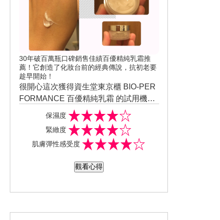
30年破百萬瓶口碑銷售佳績百優精純乳霜推
薦！它創造了化妝台前的經典傳說，抗初老要
趁早開始！
很開心這次獲得資生堂東京櫃 BIO-PER
FORMANCE 百優精純乳霜 的試用機
會，自己最喜歡的保養品牌就是資生
保濕度
堂，百優系列更是經典產品，擦起來有
緊緻度
淡淡的香味，保濕潤澤效果也很好，擦
肌膚彈性感受度
完後也不會感覺黏膩，尤其是在秋冬季
節非常適合，推薦給大家
觀看心得