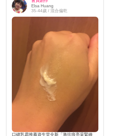
會員創作
很喜歡這次的體驗
Elsa Huang
晚安面膜使用很方便效果很好
35-44歲 / 混合偏乾
使用後沒有黏膩感可以放心去睡覺
感覺皮膚變得更加的彈潤
隔天早上上妝很服貼
口碑乳霜推薦資生堂全新「激抗痕亮采緊緻