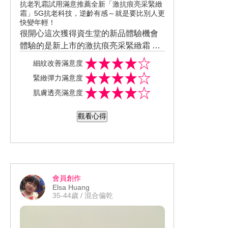
抗老乳霜試用滿意推薦全新「激抗痕亮采緊緻
霜」5G抗老科技，逆齡有感～就是要比別人更
快變年輕！
很開心這次獲得資生堂的新品體驗機會
體驗的是新上市的激抗痕亮采緊緻霜 質
地不算太濃稠 擦起來稍加按摩滿好吸收
細紋改善滿意度
的 可以搭配按摩技巧增加吸收及拉提 是
緊緻彈力滿意度
淡淡乳黃色的乳霜狀 味道是淡淡的香
肌膚透亮滿意度
味，很舒服 使用後覺得肌膚彈潤感很不
錯 希望持續使用可以讓細紋不要出現 可
觀看心得
以讓肌膚保持彈性 是我很喜歡的乳霜
會員創作
Elsa Huang
35-44歲 / 混合偏乾