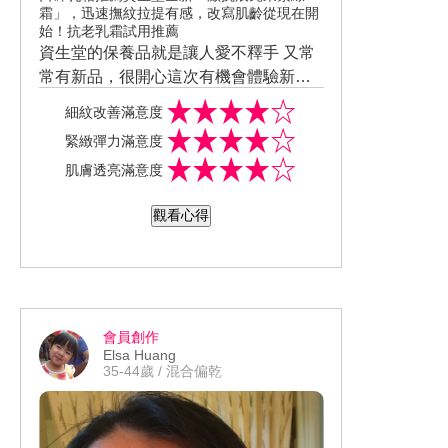
霜」，迅速撫紋拉提有感，改寫肌齡從現在開
始！抗老乳霜試用推薦
資生堂的保養品就是讓人愛不釋手 又常
常有新品，很開心這次有機會體驗新上
市的抗老乳霜 激抗痕亮采緊緻霜（豐潤
細紋改善滿意度
版） 到了一定年紀開始擔心細紋肌膚鬆
緊緻彈力滿意度
弛 這時候抗老保養品特別重要 激抗痕亮
肌膚透亮滿意度
采緊緻霜質地適中 對於我是混合肌偏乾
膚質算是蠻適合的 剛擦上需要一些按摩
觀看心得
還算滿快吸收，臉上有些潤澤感 但不會
黏膩 細紋部份覺得是一個長期保養 當然
不可能就這麼幾天馬上不見 至少可以越
來越少或變淺就很棒了 是很值得推薦的
抗老乳霜
會員創作
Elsa Huang
35-44歲 / 混合偏乾