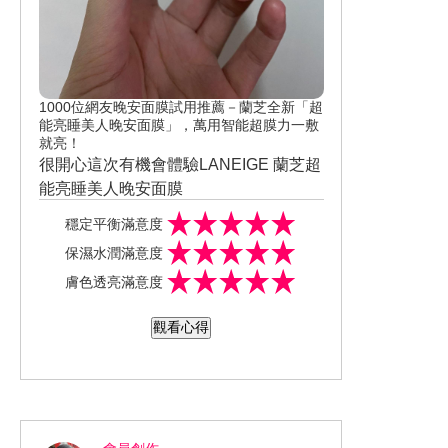
1000位網友晚安面膜試用推薦－蘭芝全新「超
能亮睡美人晚安面膜」，萬用智能超膜力一敷
就亮！
很開心這次有機會體驗LANEIGE 蘭芝超
能亮睡美人晚安面膜
蘭芝的晚安面膜是很我很喜歡的保養產
穩定平衡滿意度
品
保濕水潤滿意度
現在是升級版 因為現在有獨家的益膚微
膚色透亮滿意度
生態平衡科技 可以讓肌膚的防禦力提升
讓肌膚回到健康的狀態 最近天氣乾冷很
觀看心得
容易乾敏
皮膚變得乾燥缺水沒有彈性 晚安面膜的
香味很舒服好聞
讓人感覺很放鬆
面膜的質地很好好推勻好吸收