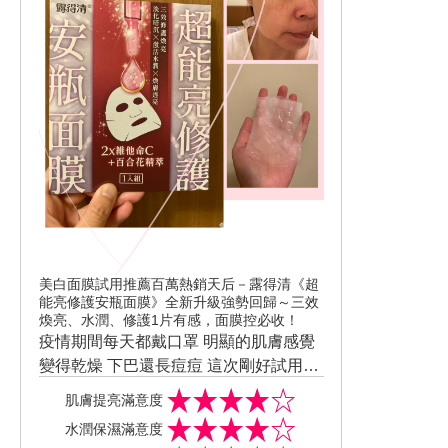
美白面膜試用推薦百萬熱銷天后－露得清《超
能亮修護安瓶面膜》全新升級強勢回歸～三效
煥亮、水潤、修護1片有感，面膜控必收！
疫情期間每天都戴口罩 明顯的肌膚感覺
變得乾燥 下巴還長痘痘 這次剛好試用了
露得清 全新升級‘’超能亮修護安瓶面膜‘’
肌膚提亮滿意度
面膜非常薄透 3D貼膚剪裁很服貼 安瓶成
水潤保濕滿意度
分三效修護煥亮 敷完感覺肌膚比較透亮