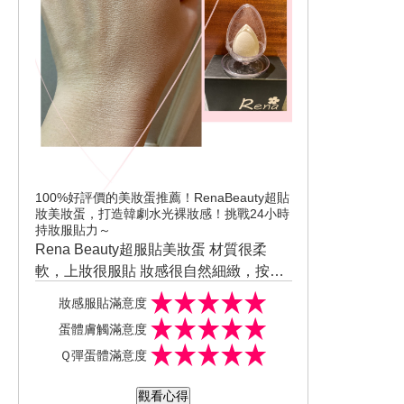
100%好評價的美妝蛋推薦！RenaBeauty超貼
妝美妝蛋，打造韓劇水光裸妝感！挑戰24小時
持妝服貼力～
Rena Beauty超服貼美妝蛋 材質很柔
軟，上妝很服貼 妝感很自然細緻，按壓
在臉上很舒服 我喜歡用美妝蛋上妝，雙
美妝蛋的清潔方式很簡單，用卸妝油及
妝感服貼滿意度
手可以保持乾淨 而且妝感細緻服貼，不
肥皂就可以洗的很乾淨 乾濕兩用，隨妳
蛋體膚觸滿意度
容易脫妝
喜歡的方式 很值得推薦 美妝蛋尖部可以
Ｑ彈蛋體滿意度
在眼頭、鼻翼、嘴角做細節處理 還有超
華麗的收納盒很賞心悅目且實用，可以
觀看心得
晾乾又美觀 更是加分，可以讓美妝蛋有