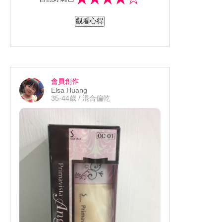
妝力很不錯 早上出門前上妝完成 到了下
觀看心得
午出油情況都還好 粉質滿細緻的，不過
遮瑕力尚可 如果有明顯斑點會很在意的
話 建議可以多加上遮瑕產品來加強 粉盒
也是很美，用完後還想收藏起來呢
會員創作
Elsa Huang
35-44歲 / 混合偏乾