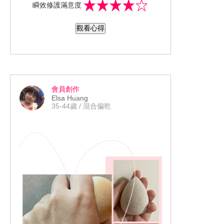
瞬效修護滿意度
想試試的朋友看這邊 🌟上市回饋面膜
迷，全省屈臣氏/康是美/寶雅限時買一送
觀看心得
一！ 🌟屈臣氏&寶雅-5/27開賣、康是美-
6/9開賣 🌟Momo,yahoo,sopee,pchome-
6/1開賣
會員創作
Elsa Huang
35-44歲 / 混合偏乾