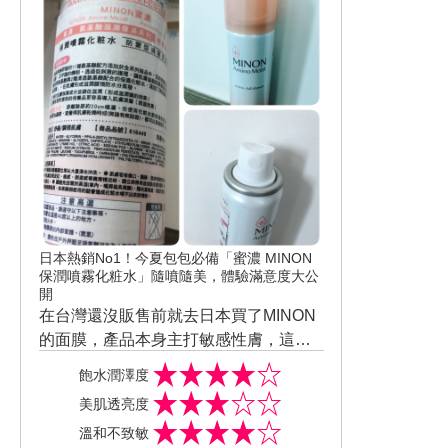
日本熱銷No1！今夏包包必備「蜜濃 MINON
保潤噴霧化粧水」隨噴隨美，體驗滿意度大公
開
在台灣還沒販售前就去日本買了MINON
的面膜，產品本身主打敏感性膚，這次
能有機會試用保潤噴霧化粧水覺得超開
飽水潤澤度
心的。 保潤噴霧化粧水很適合炎熱的夏
美肌透亮度
天和冷氣房的辦公室，攜帶很方便隨時
溫和不致敏
都可以使用。 這次特別在曬完太陽和清