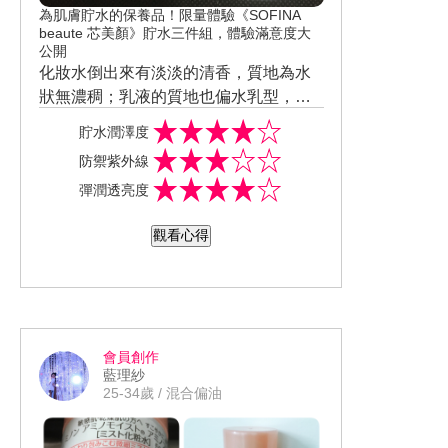
為肌膚貯水的保養品！限量體驗《SOFINA
beaute 芯美顏》貯水三件組，體驗滿意度大
公開
化妝水倒出來有淡淡的清香，質地為水
狀無濃稠；乳液的質地也偏水乳型，皮
膚擦上一層後，不會有黏膩厚重感，卻
貯水潤澤度
讓肌膚有一層保護的感覺，適合夏天及
防禦紫外線
油性膚質。最後防曬是夏天必備的產
彈潤透亮度
品，擁有高係數卻很清爽，也不會照成
皮膚的負擔，讓人用起來很安心。
觀看心得
會員創作
藍理紗
25-34歲 / 混合偏油