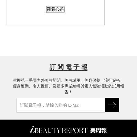
完粉刺使用，確認此產品可以達到鎮靜
觀看心得
和舒緩的效果，不會有刺癢不舒服的感
覺，因為添加了胺基酸加強保濕成分，
皮膚失去水分的時候馬上拿起來使用瞬
間補水，唯一缺點就是壓頭比較難壓，
要壓大力一點才能均勻的噴灑在臉上。
訂 閱 電 子 報
掌握第一手國內外美妝新聞、美妝試用、美容保養、流行穿搭、
瘦身運動、名人推薦、及最多專業編輯與素人體驗活動的試用報
告！