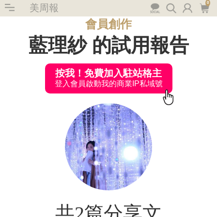
0
美周報
會員創作
藍理紗 的試用報告
按我！免費加入駐站格主
登入會員啟動我的商業IP私域號
共2篇分享文