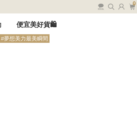
0
動
便宜美好貨🛍️
#夢想美力最美瞬間