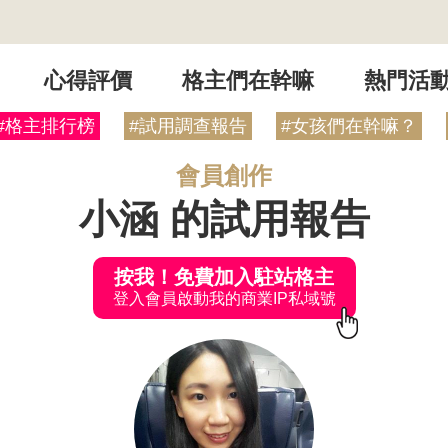
心得評價
格主們在幹嘛
熱門活
#格主排行榜
#試用調查報告
#女孩們在幹嘛？
會員創作
小涵 的試用報告
按我！免費加入駐站格主
登入會員啟動我的商業IP私域號