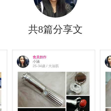
共8篇分享文
會員創作
小涵
25-34歲 / 大油肌