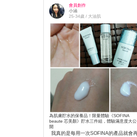
stagram.com/p/CJcz--HHzKO/
會員創作
小涵
25-34歲 / 大油肌
為肌膚貯水的保養品！限量體驗《SOFINA
beaute 芯美顏》貯水三件組，體驗滿意度大公
開
我真的是每用一次SOFINA的產品就會