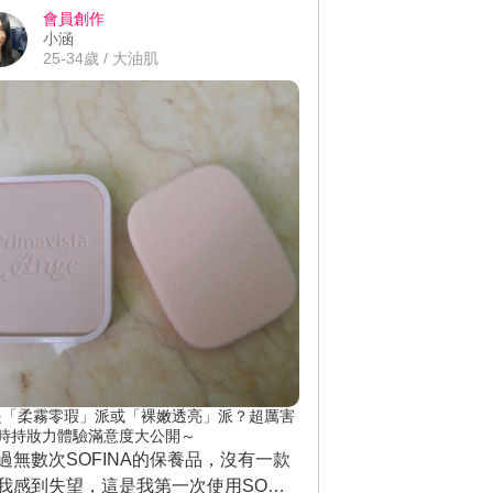
」，味道很香、滋潤度也很不錯，很
會員創作
小涵
就被肌膚吸收進去了，接著繼續使用
25-34歲 / 大油肌
飽水控油雙效水凝乳液」，香味跟化
水的一樣，而且清爽不厚重，非常的
感，待吸收進去後我無意間照鏡子發
T字部位居然一點油光也沒有耶，好喜
這種不黏膩的感覺喔！隔天還是可以
受到飽水的肌膚喔！白天的話也可以
用「飽水控油雙效日間防護乳」，它
高防曬係數，這樣出門在外就不怕跟
假日一樣一個不小心就曬黑了，我平
不喜歡用防曬就是因為不喜歡全身油
黏黏的感覺，但是這瓶「飽水控油雙
日間防護乳」也完全不會有油感，防
同時保養真的是太棒了。
是「柔霧零瑕」派或「裸嫩透亮」派？超厲害
小時持妝力體驗滿意度大公開～
過無數次SOFINA的保養品，沒有一款
我感到失望，這是我第一次使用SOFI