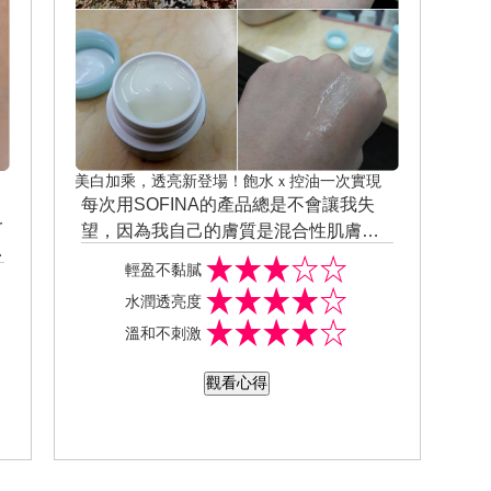
美白加乘，透亮新登場！飽水ｘ控油一次實現
每次用SOFINA的產品總是不會讓我失
一
望，因為我自己的膚質是混合性肌膚，T
一
字部位容易出油，臉頰又容易乾燥，選
輕盈不黏膩
擇太滋潤的保養品會擔心肌膚吸收不進
水潤透亮度
去泛油光，選擇清爽一點的保養品又怕
溫和不刺激
滋潤度不夠，這次體驗SOFINA jenne 透
美顏 水凝防曬體驗組真的是太適合我
觀看心得
了，因為它的化妝水和乳液滋潤度都很
夠而且吸收速度又快，完全不怕臉上會
黏TT的，如果是白天使用還可以搭配日
間防護乳，有SPF50+以及PA++++的防