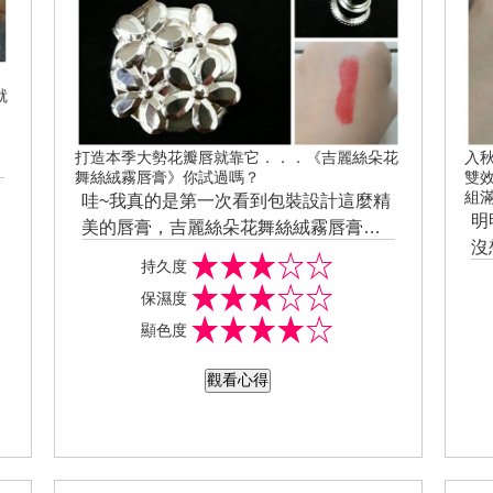
就
打造本季大勢花瓣唇就靠它．．．《吉麗絲朵花
入秋
舞絲絨霧唇膏》你試過嗎？
雙
組
哇~我真的是第一次看到包裝設計這麼精
明
美的唇膏，吉麗絲朵花舞絲絨霧唇膏中
沒
間有一顆施華洛士奇水鑽作點綴，蓋子
持久度
妝
上還有4朵綻放的花朵，唇膏的整體設計
保濕度
發
看起來就像一束美麗的花束，這麼華麗
居
顯色度
的設計有哪個女孩兒不會深陷其中，而
沒
且它還有讓女生補妝非常方便的小鏡子
要
觀看心得
設計，這樣出門在外隨時都可以讓自己
n
保持最美姿態。 吉麗絲朵花舞絲絨霧唇
適
膏有一點淡淡的香味，塗抹時有亮面唇
濕
膏的滋潤感卻有著霧面唇膏的妝感，完
之
全顛覆我對霧面唇膏的既定印象，它居