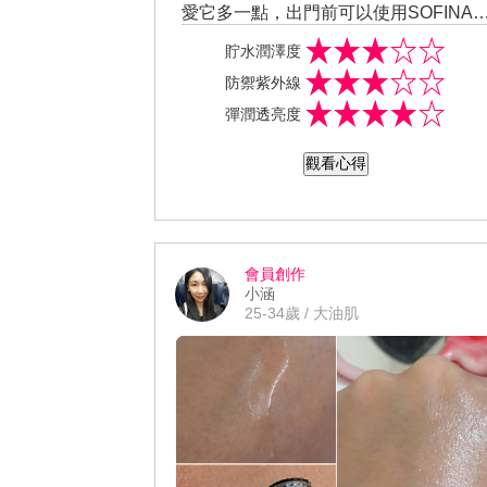
愛它多一點，出門前可以使用SOFINA b
eaute芯美顏 貯水三件組來潤澤肌膚，
貯水潤澤度
使用保濕滲透露打底，質地清爽不黏膩
防禦紫外線
還有一股好聞的花香味，真的會讓人一
彈潤透亮度
用就愛上，接著使用保濕滲透乳，一塗
抹到肌膚上好像為肌膚注入水分一樣，
觀看心得
皮膚都Q彈起來了，而且吸收還很快速
在冷氣房裡面也不怕皮膚鬧乾荒囉！最
後就是保濕日間防禦乳，現在外面紫外
線這麼強烈出門一定要記得防曬的呀！
讓我感到意外的是使用這款保濕日間防
會員創作
小涵
禦乳後居然不會油光滿面耶！除此之外
25-34歲 / 大油肌
它還有SPF50+ PA++++的超高防曬係數
以及美容成分，所以防曬效果超好還可
以順便保養肌膚喔！這麼清爽的保養品
超級適合我這個難保養的混合肌呀！