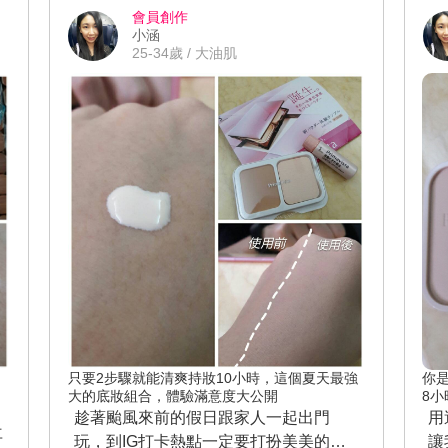
水
會員創作
然不會造成我的嘴唇乾裂也不會顯唇
小涵
快
紋，嘴唇容易乾燥脫皮的女孩兒也有可
25-34歲 / 大油肌
「
以使用的霧面唇膏，太棒了~ 它的顯色度
妝
也非常的好，我最喜歡這種顯色度高的
水
唇膏，雖然用完餐後會掉色，但至少還
現
是可以維持淡淡的粉紅色不會全部掉
歡
光，這時候只要拿出這支吉麗絲朵花舞
感
絲絨霧唇膏出來補妝，就會引起旁邊姊
使
妹們的關注，這支唇膏真的是給足了我
有
面子啊XD
我
常
油
效
曬
只要2步驟就能清爽持妝10小時，這個夏天最強
你
大的底妝組合，體驗滿意度大公開
8
趁著颱風來前的假日跟家人一起出門
用
再
玩，到IG打卡熱點一定要打扮美美的，
讓