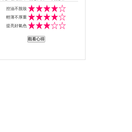
A的化妝品，它的粉體非常的細緻、輕
控油不脫妝
，所以拍在臉上之後也不會感覺厚
輕薄不厚重
，控油效果很好而且不會造成肌膚乾
提亮好氣色
，因此就算是進行戶外活動也不用擔
因為出油而脫妝，更不用擔心妝感會
觀看心得
自然，我最怕那種吸了油之後就會結
的粉，好險我用了SOFINA Primavista
nge 漾緁 輕妝綺肌長效粉餅完全沒這
擾，所以不管是上妝後或卸妝後膚況
起來都好的沒話說。