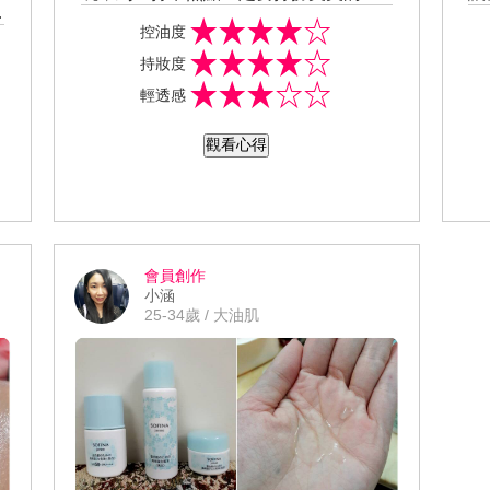
拍個假網美照啊！我今天的上妝步驟很
N
控油度
先
簡單，先用Primavista 零油光妝前修飾
薄
持妝度
乳再用Primavista 輕透裸膚長效粉餅升
重
輕透感
級版，最後選一個自己喜歡的口紅就完
裂
妝了。妝前修飾乳保濕度很好，在推均
心
觀看心得
勻後皮膚會變得粉嫩粉嫩的，一點都不
不
，
會有油油的感覺殘留在臉上。而輕透裸
塊
膚長效粉餅使用起來粉感不會很重，可
A
以將毛孔修飾得很漂亮，就算多撲幾下
困
也不會導致肌膚乾裂。我今天的妝感看
看
會員創作
起來很輕透，雖然一整天都在大太陽底
小涵
下流了不少汗，但是一點都看不出來有
25-34歲 / 大油肌
融妝的現象喔！休息的時候旁邊的女生
都在忙著吸油，但是Primavista的這組底
妝的控油效果很棒讓我一整天臉上都很
清爽耶