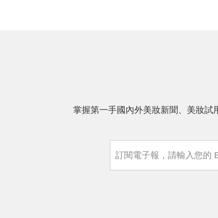
喔！在夏天這種悶熱的天氣很多人不喜
歡將保養品塗於臉部，包括我，但是不
好好保濕的話肌膚反而更容易嚴重出
油、產生細紋，所以芯美顏保濕滲透露
升級版（清爽型）是最好的選擇，光看
倒出來的質地就知道它的流動性高非常
的水感，塗抹在臉上也是很快就吸收進
去了，在臉上肌膚的每一處都幫我注滿
了水，而且真的非常清爽，搭配淡雅的
掌握第一手國內外美妝新聞、美妝試
香味聞起來心情好美麗呀！接著繼續使
用保濕日間防禦乳升級版（清爽型），
這瓶有防曬係數SPF50+ PA++++，白天
一定要使用啊！剛倒出來我還以為我是
不是拿錯瓶了，因為它是我看過最清透
的乳狀質地，塗抹在臉上有一種柔滑又
粉嫩的感覺，很好推也很保濕，最重要
的是雖然這已經是第二層保養品但是依
舊超清爽，臉上怎麼樣也看不到油光，