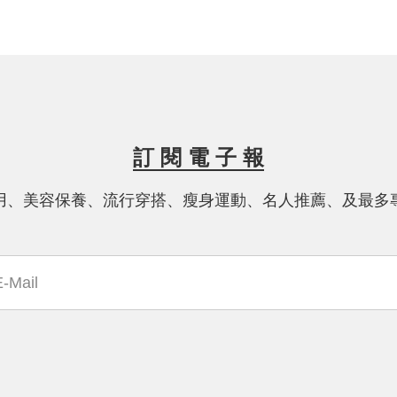
曬係數，像我這種黑肉底的人就超級有
防曬需求的，除了平常要做好防曬之
外，如果日常使用的保養品可以有效的
抑制黑色素那會更好，如果美白之餘還
可以兼具防曬那就完美了，所以基於我
種種苛刻的需求，一定要選SOFINA jen
ne 透美顏呀！而且隔天早上起床真的會
發現皮膚變得好滑、好彈、好亮喔！
訂 閱 電 子 報
用、美容保養、流行穿搭、瘦身運動、名人推薦、及最多