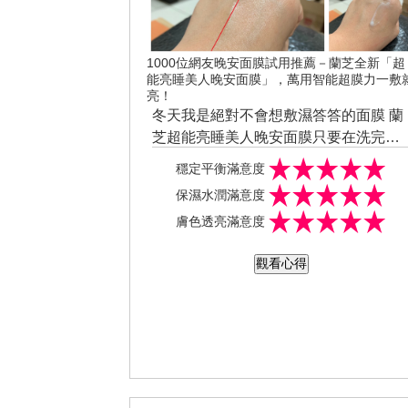
1000位網友晚安面膜試用推薦－蘭芝全新「超
能亮睡美人晚安面膜」，萬用智能超膜力一敷
亮！
冬天我是絕對不會想敷濕答答的面膜 蘭
芝超能亮睡美人晚安面膜只要在洗完澡
做完保養程序後敷上一層 如果是跟我一
穩定平衡滿意度
樣缺水需要急救的膚況也可以選擇厚敷
保濕水潤滿意度
它的香氣清淡好聞 塗抹在臉上不會厚
膚色透亮滿意度
重、黏膩 相較於第一代真的清爽許多 因
為含有角鯊烷配方既保濕又鎖水 有那種
觀看心得
立刻注入肌膚水分的感覺 皮膚馬上水亮
水亮的 睡一覺起來後不只不會感覺到臉
部泛油光還可以發現膚況穩定許多 尤其
是化妝時可以明顯的感覺到超好上妝而
且妝感服貼 出門玩一整天也不怕妝容乾
裂喔 是日常保養的首選也是緊急急救的
救星 我的社群分享在這：https://www.in