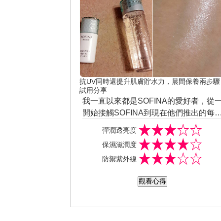
抗UV同時還提升肌膚貯水力，晨間保養兩步驟
試用分享
我一直以來都是SOFINA的愛好者，從
開始接觸SOFINA到現在他們推出的每
項產品都讓我瘋狂推薦給周遭的親友，
彈潤透亮度
因為用過之後真的就回不去啦！像我這
保濕滋潤度
次體驗的這款芯美顏保濕滲透露升級版
防禦紫外線
（清爽型）和保濕日間防禦乳升級版
（清爽型）就是最近讓我愛不釋手的保
觀看心得
養品，它們萃取自夜來香的「月下香」
精華，可以提升肌膚自有再生能力並同
時維持角質代謝週期，而且裡頭添加的
成分不只保濕而已，還是「高保濕」