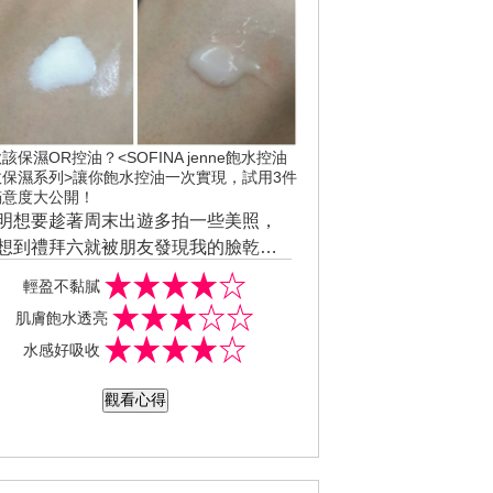
該保濕OR控油？<SOFINA jenne飽水控油
效保濕系列>讓你飽水控油一次實現，試用3件
滿意度大公開！
明想要趁著周末出遊多拍一些美照，
想到禮拜六就被朋友發現我的臉乾到
的粉都卡在笑紋處，禮拜日回家後又
輕盈不黏膩
現雖然這幾天天氣都陰陰的，但是我
肌膚飽水透亮
然還是變黑了，害我這次出遊的照片
水感好吸收
有一張喜歡的，回家後發現是真的需
來好好保養了，立刻拿出SOFINA jen
觀看心得
e透美顏 飽水控油三件組，這個系列最
合像我這種混合肌的人，不只有高保
的成分還可以同時控油，所以洗完澡
後就可以先使用「飽水控油雙效化妝