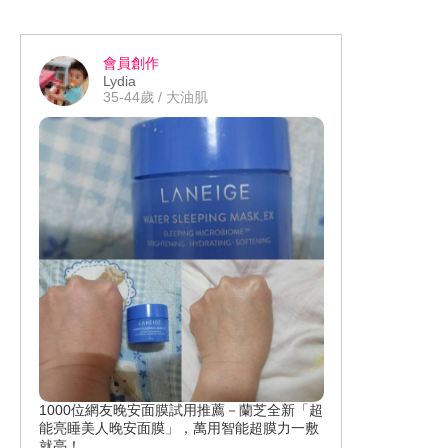
妝必備 #RenaBeauty #RenaBeauty超貼
美妝蛋
會員創作
Lydia
35-44歲 / 大油肌
1000位網友晚安面膜試用推薦－蘭芝全新「超
能亮睡美人晚安面膜」，萬用智能超膜力一敷
就亮！