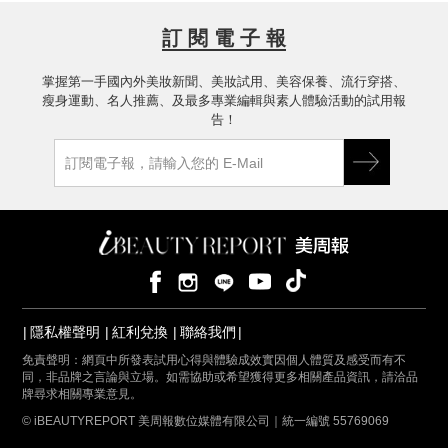
訂 閱 電 子 報
掌握第一手國內外美妝新聞、美妝試用、美容保養、流行穿搭、
瘦身運動、名人推薦、及最多專業編輯與素人體驗活動的試用報
告！
隱私權聲明
紅利兌換
聯絡我們
免責聲明：網頁中所發表試用心得與體驗成效實因個人體質及感受而有不
同，非品牌之言論與立場。如需協助或希望獲得更多相關產品資訊，請洽品
牌尋求相關專業意見。
© iBEAUTYREPORT 美周報數位媒體有限公司｜統一編號 55769069