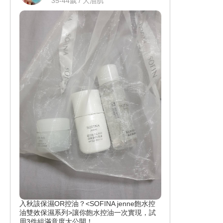
35-44歲 / 大油肌
入秋該保濕OR控油？<SOFINA jenne飽水控
油雙效保濕系列>讓你飽水控油一次實現，試
用3件組滿意度大公開！