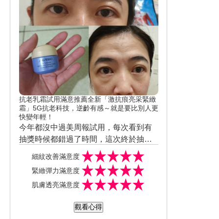
抗老乳霜試用滿意推薦全新「激抗痕亮采緊緻
霜」5G抗老科技，逆齡有感～就是要比別人更
快變年輕！
今年都沒中過美周報試用，每次看到有
抽獎時候都錯過了時間，這次終於抽到
我。 感謝美周報抽到我，讓我試用資生
當天晚上就來試用資生堂激抗痕亮采緊
細紋改善滿意度
堂激抗痕亮采緊緻霜 (輕盈版) -15ML。
緻霜。 試用了，一週後， 以下是我試用
緊緻彈力滿意度
邁向40的我,因長期滑手機導致抬頭紋加
一星期的心得， 之前都用開架式保養
肌膚透亮滿意度
深,皮膚也暗沉。
品， 擦上後即使騎車30分鐘到公司， 臉
上的保養品還是無法吸收， 但擦了資生
觀看心得
堂激抗痕亮采緊緻霜，馬上就吸收。 覺