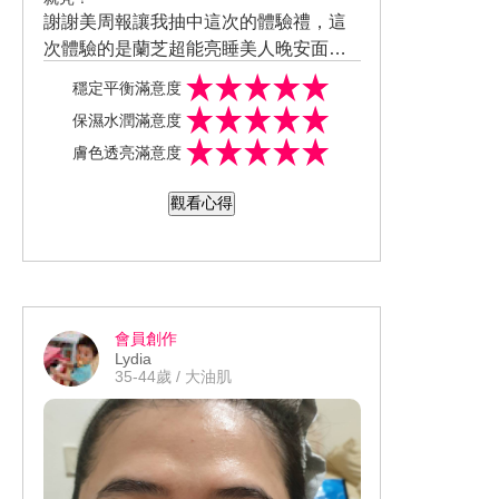
謝謝美周報讓我抽中這次的體驗禮，這
次體驗的是蘭芝超能亮睡美人晚安面
膜． 最近剛好換季變冷，肌膚很明顯變
穩定平衡滿意度
得很乾燥。 我就會使用睡前凍模晚安面
保濕水潤滿意度
膜，這款蘭芝超能亮睡美人晚安面膜，
膚色透亮滿意度
水凝凍質地，可以延展至全臉，且不會
太過於黏膩，無油膩感。 早上起來肌膚
觀看心得
很明顯變得很水嫩透亮。
會員創作
Lydia
35-44歲 / 大油肌