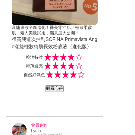
漾緁底妝全新進化！裸亮零油肌／極致柔霧
肌，素人美妝試用，滿意度大公開！
很高興這次抽到SOFINA Primavista Ang
e漾緁輕妝綺肌長效粉底液〈進化版〉，
色號是#OC03，我本身膚色偏黃一點，
控油持妝
妝容擦起來感覺比較明亮一點，進化版
輕薄透亮
不但控油，早上去上班到了下午，長達8
自然好氣色
小時，整天下來都如剛上妝一樣，完全
不出油，也不容易浮粉，而且少量輕抹
觀看心得
便能輕鬆打造零毛孔的妝容，又不會感
覺妝容很厚重，真的是很不錯的效粉底
液。
會員創作
Lydia