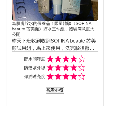
為肌膚貯水的保養品！限量體驗《SOFINA
beaute 芯美顏》貯水三件組，體驗滿意度大
公開
昨天下班收到收到SOFINA beaute 芯美
顏試用組，馬上來使用，洗完臉後擦上
化妝水，化妝水用起來很保濕高，味道
貯水潤澤度
有淡淡的香，接下來用，保濕滲透露升
防禦紫外線
級版（清爽型），擦完後讓我覺的很驚
彈潤透亮度
喜是，還蠻快吸收。早上上班出門。使
用SPF50+ PA++++的高防曬係數乳液，
觀看心得
從家裡騎到公司，需要30分鐘，正適合
我這種騎車族使用。