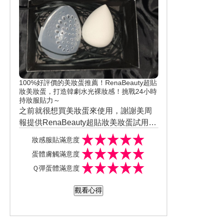
100%好評價的美妝蛋推薦！RenaBeauty超貼
妝美妝蛋，打造韓劇水光裸妝感！挑戰24小時
持妝服貼力～
之前就很想買美妝蛋來使用，謝謝美周
報提供RenaBeauty超貼妝美妝蛋試用機
會，這款可以乾濕兩用皆可，我的用法
妝感服貼滿意度
是將美妝蛋沾濕後，直接沾粉上底妝，
蛋體膚觸滿意度
真的感覺就象韓劇裡面的裸妝感，很透
Ｑ彈蛋體滿意度
亮。 每天出門上班，到下班目前已超過8
小時，妝感還是維持剛上妝的妝容，雖
觀看心得
然鼻翼稍出油，在用美妝蛋來補粉一
下，放在美妝蛋盒子，也不怕弄髒，外
出㩦帶蠻方便。 #美周試用 #美妝蛋 #貼