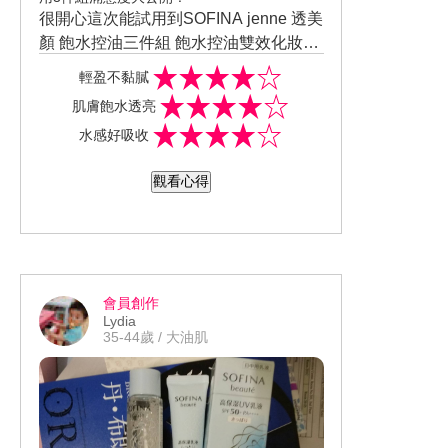
很開心這次能試用到SOFINA jenne 透美
顏 飽水控油三件組 飽水控油雙效化妝水,
使用起來很資潤，不會太油,很保濕，很
輕盈不黏膩
快就吸收 飽水控油雙效水凝乳液,晚上用
肌膚飽水透亮
到早上起來肌膚,真的很保濕很水潤。 飽
水感好吸收
水控油雙效日間防護乳，防曬系數SPF5
0+PA++++ ，很適合騎車的我，而且擦
觀看心得
上去，不會泛白很快就吸收，也不會太
油。
會員創作
Lydia
35-44歲 / 大油肌