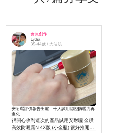
會員創作
Lydia
35-44歲 / 大油肌
安耐曬評價報告出爐！千人試用認證防曬力再
進化！
很開心收到這次的產品試用安耐曬 金鑽
高效防曬露N 4X版 (小金瓶) 很好推開，