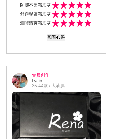
可均勻塗抹，而且還有股淡淡的香味，
#美週報 #美裝試用 #試用推薦 #妝前乳
防曬不黑滿意度
這味道我好喜歡。 塗在全臉也不會太油
推薦 #防曬推薦 #安耐曬小金瓶 #輕盈耐
舒適親膚滿意度
膩。 高防曬係數加上在專櫃算是平易近
曬追光自在
潤澤清爽滿意度
人的價格。 卸除也也很好卸，夏日必備
的防曬用品推薦給大家。
觀看心得
會員創作
Lydia
35-44歲 / 大油肌