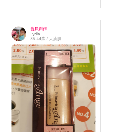
得臉的肌膚有比較緊緻，抬頭紋路也比
較淡一點。 皮膚也透亮白皙了許多。 我
的社群分享網址： https://m.facebook.co
m/story.php?story_fbid=2776287305936
會員創作
188&id=100006648366956
Lydia
35-44歲 / 大油肌