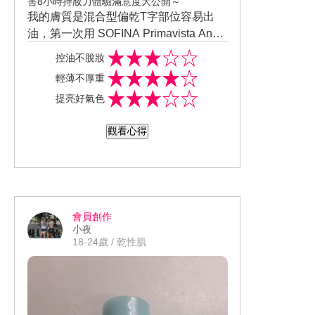
害8小時持妝力體驗滿意度大公開～
我的膚質是混合型偏乾T字部位容易出
油，第一次用 SOFINA Primavista Ange
漾緁 輕妝綺肌長效粉餅 上妝我只有做簡
控油不脫妝
單的保濕，上完妝後眼周部位很乾，眼
輕薄不厚重
周的細紋會卡粉，但其他部位例如：毛
提亮好氣色
孔、鼻翼、嘴角都不會卡粉，還有修飾
的功能，我的臉部本來膚色不均臉部蠟
觀看心得
黃但上完妝後臉部的氣色明顯變好膚色
也均勻了，使用長達六小時出了鼻頭脫
妝，其他部位都沒脫妝，尤其是我的額
頭竟然沒出油，第二次上妝時我事先上
好了眼霜，眼周部位就沒有第一次上妝
會員創作
時那麼乾澀了，眼周的細紋也不會卡粉
小夜
了。
18-24歲 / 乾性肌