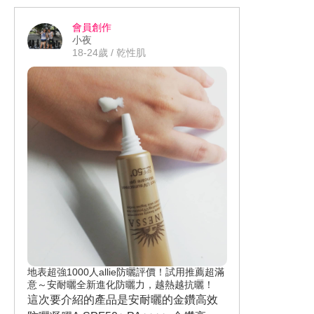
的而東翹一塊西翹一塊。 為了要測試他
會員創作
的保水度， 我是敷完後上妝的， 發現敷
小夜
完後上妝， 妝感變得比較服貼也不易脫
18-24歲 / 乾性肌
妝。
地表超強1000人allie防曬評價！試用推薦超滿
意～安耐曬全新進化防曬力，越熱越抗曬！
這次要介紹的產品是安耐曬的金鑽高效