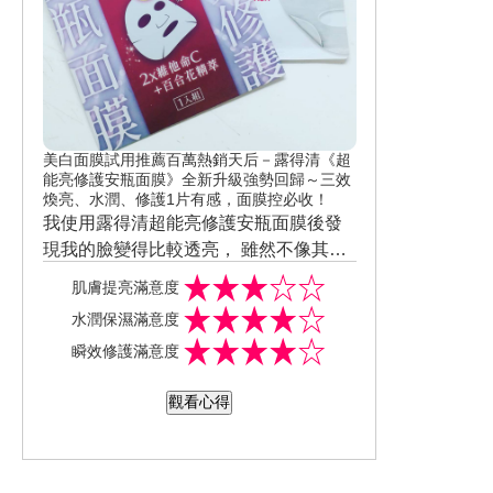
美白面膜試用推薦百萬熱銷天后－露得清《超
能亮修護安瓶面膜》全新升級強勢回歸～三效
煥亮、水潤、修護1片有感，面膜控必收！
我使用露得清超能亮修護安瓶面膜後發
現我的臉變得比較透亮， 雖然不像其他
牌面膜可以立即看到效果，可能比較適
肌膚提亮滿意度
合日常保養使用， 但它敷完臉部肌膚真
水潤保濕滿意度
的像喝飽水一樣水潤。 一開始拆開包裝
瞬效修護滿意度
袋時就可以聞到很清新的花香味， 是很
舒服的味道， 精華液的量也非常足夠，
觀看心得
就算敷完15分鐘面膜紙上還是有滿滿的
精華液。 讓我最驚艷的是他的面膜紙非
常的薄透服貼， 但就算他面膜紙比較薄
也不會還沒敷完時， 面膜紙就變的乾乾