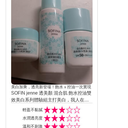
美白加乘，透亮新登場！飽水ｘ控油一次實現
SOFIN jenne 透美顏 混合肌 飽水控油雙
效美白系列體驗組主打美白，我人在屏
東台灣太陽最大的地方之一，持續使用
化妝水：質地水潤，很輕爽，味道淡淡
輕盈不黏膩
後我的膚色是有明顯變白一到二階的，
的很輕香，擦完後T字部位不泛油光。
水潤透亮度
超開心。
水凝乳液：凍膜質地，雖然說乳液但也
溫和不刺激
很輕爽不油膩。