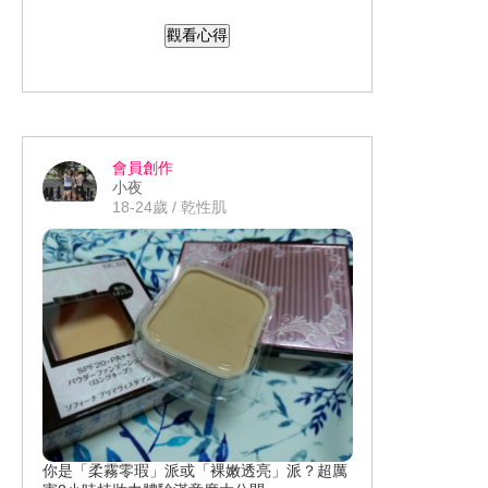
更透亮。 如果第一代是夏天也可以使用
愛啊❤
觀看心得
的晚安面膜， 那新一代就是適合冬天使
用的晚安面膜😍 新一代除了水潤 UP ! 透
亮 GET ! 還多了【益膚微生態平衡科
技】透過微生態圈平衡來強化肌膚防禦
能力使肌膚回復健康狀態。
會員創作
小夜
18-24歲 / 乾性肌
你是「柔霧零瑕」派或「裸嫩透亮」派？超厲