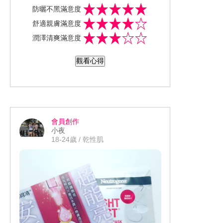
味,不會刺鼻但也有一點點淡淡的酒精味,
防曬不黑滿意度
相較其他妝前乳上臉後的感受黏了一點
舒適親膚滿意度
點但保濕能力和延展性都很好，相較其
潤澤清爽滿意度
他妝前乳來說他上臉後不會死白，後續
上妝有比較服貼最好的是他可以防曬，
觀看心得
連續使用了一段時間後我的肌膚真的都
沒有曬黑現在氣溫出門都三十幾度，出
門一定流汗但他防水能力也很好就算我
沒有補擦一樣沒有曬黑。 洗卸方面也很
好卸除不會有妝殘留在臉上。 如果是想
會員創作
要尋找一款使用後不會有顏色的妝前乳
小夜
同時又可以防曬防水我會選擇安耐曬的
18-24歲 / 乾性肌
金鑽水透妍妝前乳N。