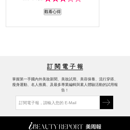
日間防護乳：剛滴的時候油油的，但推
觀看心得
開後有種磨砂質地，不油膩，輕薄但不
輕爽，塗開後上物理防曬的白但不死
白。
訂 閱 電 子 報
掌握第一手國內外美妝新聞、美妝試用、美容保養、流行穿搭、
瘦身運動、名人推薦、及最多專業編輯與素人體驗活動的試用報
告！