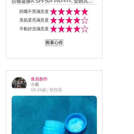
防曬凝膠A SPF50+ PA++++, 金鑽高效
防曬凝膠A和我之前使用的他牌防曬相比
這次我拿到的是15g的金鑽高效防曬凝膠
防曬不黑滿意度
質地更加的水潤， 清爽不黏膩不厚重，
A， 發現如果是外出帶小包包時有小容
美肌柔亮滿意度
上完防曬後和後續的底妝也不會有打架
量的防曬，外出補擦真的很方便， 希望
這次我拿到的是15g的金鑽高效防曬凝膠
不黏好洗滿意度
的情形發生， 外出2小時臉上也沒有出現
安耐曬之後可以出像這樣小容量的隨身
A， 發現如果是外出帶小包包時有小容
土石流的情形，防汗效果很好。 前陣子
裝， 外出旅行真的很方便。 我會一直持
量的防曬，外出補擦真的很方便， 希望
觀看心得
外出玩水使用金鑽高效防曬凝膠A也沒有
續回購 我的社群分享在這這次要介紹的
安耐曬之後可以出像這樣小容量的隨身
出現曬黑的情形真的達到了防水防汗防
產品是安耐曬的金鑽高效防曬凝膠A SP
裝， 外出旅行真的很方便。 我會一直持
曬， 另外金鑽高效防曬凝膠A聞起來有
F50+ PA++++, 金鑽高效防曬凝膠A和我
續回購 我的社群分享在這https://www.in
淡淡的花香味，味道我也很喜歡。
之前使用的他牌防曬相比質地更加的水
stagram.com/p/CONb1nTMNtX/?igshid
潤， 清爽不黏膩不厚重， 上完防曬後和
=18hasrhoh1d9e
會員創作
後續的底妝也不會有打架的情形發生，
小夜
外出2小時臉上也沒有出現土石流的情
18-24歲 / 乾性肌
形，防汗效果很好。 前陣子外出玩水使
用金鑽高效防曬凝膠A也沒有出現曬黑的
情形真的達到了防水防汗防曬， 另外金
鑽高效防曬凝膠A聞起來有淡淡的花香
味，味道我也很喜歡。