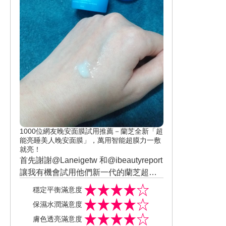
1000位網友晚安面膜試用推薦－蘭芝全新「超
能亮睡美人晚安面膜」，萬用智能超膜力一敷
就亮！
首先謝謝@Laneigetw 和@ibeautyreport
讓我有機會試用他們新一代的蘭芝超能
亮睡美人晚安面膜。 一直是蘭芝晚安面
說一說為甚麼我喜歡蘭芝的晚安面膜，
穩定平衡滿意度
膜的愛用者已經使用完3罐了~撒花🌺 這
第一是因為和其他品牌相比使用起來不
保濕水潤滿意度
次是用的新一代晚安面膜相比第一代保
黏膩， 第二是睡一覺起來臉上也不會泛
膚色透亮滿意度
濕力鎖水能力及水潤感上升，肌膚變得
油光， 肌膚看起來也更透亮， 真的是大