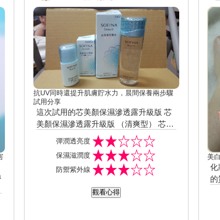
痛，反而是肩膀酸痛... 如果未來有類似
的課程，我希望有機會可以體驗瑜珈或
空中瑜珈~ (對瑜珈蠻有興趣的~~)希望還
能參加一些運動的課程。 感謝美周報舉
辦的活動，還貼心準備精緻甜點餐盒及S
ofina的旅行組試用品~~
抗UV同時還提升肌膚貯水力，晨間保養兩步驟
試用分享
這次試用的芯美顏保濕滲透露升級版 芯
美顏保濕滲透露升級版 （清爽型） 芯美
顏保濕日間防禦乳升級版（清爽型）
芯美顏保濕滲透露用起來很清爽保濕，
彈潤透亮度
非常適合在炎熱的夏季做使用。 瓶身透
保濕滋潤度
害
美
明，蓋子包裝搭配淺藍色鑽石切割面，
若想要讓這種保水感更為持久維持，後
化
防禦紫外線
整體給人感覺很有設計感~ 觸感輕盈保
續一定要搭配乳液使用喔。 這瓶滲透露
a
的
濕，用起來很溫和舒服。 即使皮膚狀況
的花香氣息很好聞，淡淡的不會過於濃
芯美顏保濕日間防禦乳，我是都是分層
的
觀看心得
不穩定時使用仍然不會刺激。 用完皮膚
郁。
上、一層吸收進再上一層~~ 不會油膩...
收
很柔軟水潤、一點也不會覺得乾澀或是
吸收速度算快了！！ 抗汗防水是覺得還
想要在炎熱的夏季擁一瓶清爽保濕露，
凝
黏膩。
好，還是要記得補擦啦~~~ 整體來說不
這瓶就是很好的選擇。