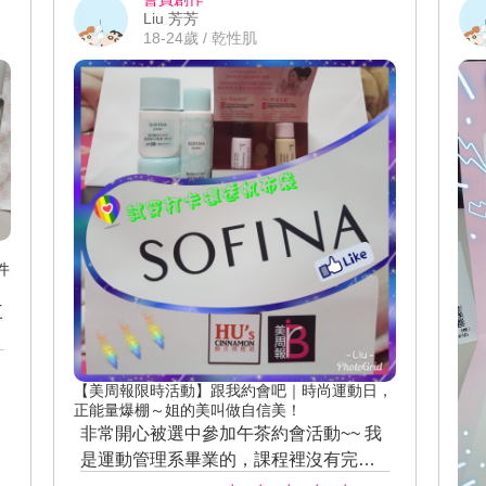
Liu 芳芳
18-24歲 / 乾性肌
件
三
，
【美周報限時活動】跟我約會吧｜時尚運動日，
正能量爆棚～姐的美叫做自信美！
非常開心被選中參加午茶約會活動~~ 我
像
是運動管理系畢業的，課程裡沒有完全
。
認識到飛輪課~ 本生也是運動員專長跆拳