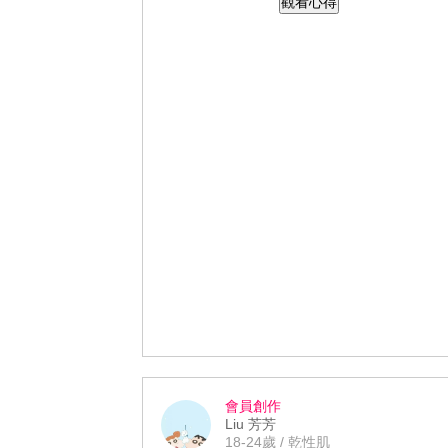
觀看心得
推開後，感覺上一層膜，覆蓋在肌膚
上，就像保護層一樣。 輕輕推開後，很
快吸收也不會黏膩，感覺肌膚滋潤很多
也清爽~~~ 防護乳很特別很像可白式一
樣，好推均勻。 質地較稀、清爽不黏
膩、很保濕也好吸收，摸起來乾爽舒
適。
會員創作
Liu 芳芳
18-24歲 / 乾性肌