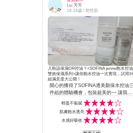
Liu 芳芳
18-24歲 / 乾性肌
入秋該保濕OR控油？<SOFINA jenne飽水控油
雙效保濕系列>讓你飽水控油一次實現，試用3
組滿意度大公開！
開心的獲得了SOFINA透美顏保水控油
件組的體驗機會，包裝超美的~~ 讓我迫
不急待的拆開來使用...嘻嘻~~~ 化妝水
輕盈不黏膩
質地吸收快速、不黏膩、香味舒適，控
肌膚飽水透亮
油效果也很好~雖然控油，而且保濕有做
水感好吸收
好，覺得自然透亮~ 乳液質地透明，很
荔枝的顏色...很輕盈、滑潤舒適不油膩