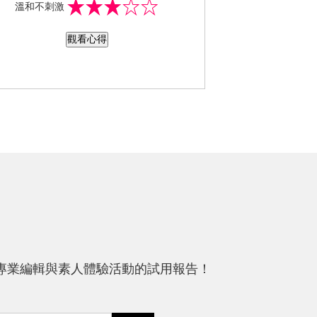
溫和不刺激
特別唷!! 乳液我都是晚上來做使用，所
用量較多點... 很好推開，也好吸收，
觀看心得
爽又保水，擦完一點也不黏。
專業編輯與素人體驗活動的試用報告！