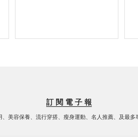
只
好
錯啦~~~有淡淡的香味..不會刺鼻~~過一
以
段時間就消失了！
清
訂 閱 電 子 報
用、美容保養、流行穿搭、瘦身運動、名人推薦、及最多