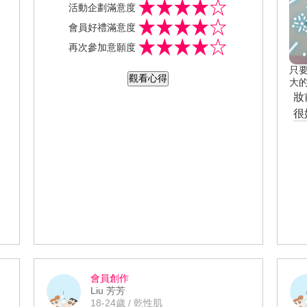
活動企劃滿意度
道的，大學畢業就沒練了!! 就偶爾出門跑
會員好禮滿意度
跑步，個人很喜歡長跑，所以會參加一
再次參加意願度
些路跑活動~ 看到美周報有飛輪課程體
驗，我就問妹妹要不要一起去體驗看看...
只
觀看心得
很期待這堂飛輪課~也怕跟不上節奏...大
大
妝
學畢業就沒練了!有點吃力，因為很久沒
很
運動肌耐力都退得差不多了!!哈哈~ 這次
很
美周報還特地邀請健身部落客咪咪老師~
細
真看不出來是兩個孩子的媽，身材超極
覺
好~好羨慕呀!!! 很開心這次的課程很像在
開Party、到了夜店的感覺。(雖然沒去過
夜店，應該也很像吧!) 很喜歡這樣的環境
下上課，一點壓力感都沒有，覺得很舒
服、很放鬆~~ 這堂飛輪課，流了很多汗
水~活動結束剛下飛輪時，覺得腳變的輕
飄飄，感覺走起路都不穩~ 晚上看電視還
會員創作
抬腳、按摩，也怕睡覺時會抽筋...也怕隔
Liu 芳芳
天會鐵腿、酸痛呢~~ 隔天腳不覺得有痠
18-24歲 / 乾性肌