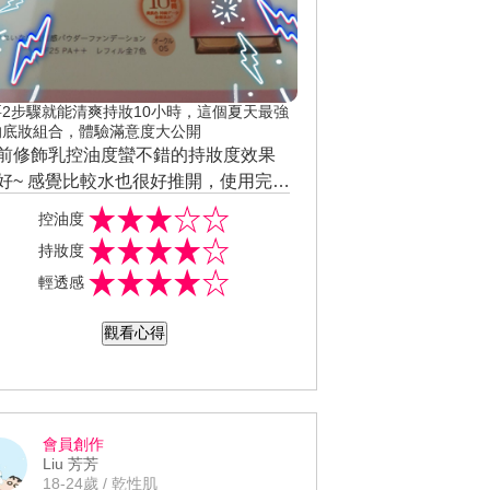
要2步驟就能清爽持妝10小時，這個夏天最強
的底妝組合，體驗滿意度大公開
前修飾乳控油度蠻不錯的持妝度效果
好~ 感覺比較水也很好推開，使用完後
自然，感覺膚質也升級了~ 粉餅質地很
控油度
遮瑕度也很高，本身膚色偏白，所以
持妝度
得色號對我來說太深了...
輕透感
觀看心得
會員創作
Liu 芳芳
18-24歲 / 乾性肌