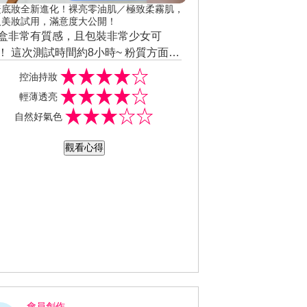
緁底妝全新進化！裸亮零油肌／極致柔霧肌，
人美妝試用，滿意度大公開！
盒非常有質感，且包裝非常少女可
！ 這次測試時間約8小時~ 粉質方面來
，粉體相當細緻且輕盈，一些有小細
控油持妝
的地方也不卡粉。 因此重復補妝不會
輕薄透亮
得有厚重感，遮瑕力方面也還不錯，
自然好氣色
一層粉可以遮6~7成的瑕疵與毛孔，且
部黯沉也可以得到一定的提亮效果~~
觀看心得
妝力方面的話，控油效果以開價來說
很不錯!!!
會員創作