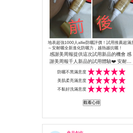
地表超強1000人allie防曬評價！試用推薦超滿
～安耐曬全新進化防曬力，越熱越抗曬！
感謝美周報提供這次試用新品的機會 感
謝美周報千人新品的試用體驗❤️ 安耐曬
金鑽高效防曬凝膠（SPF50+PA+++) 試
防曬不黑滿意度
用這款質地水潤很清爽、不油膩，很好
美肌柔亮滿意度
推勻~ 有點淡淡的花香味~~蠻喜歡的~ 
不黏好洗滿意度
是遮瑕乳，卻有提亮效果⋯👍👍 平常擦
的防曬也是資生堂安耐曬系列的。 因為
觀看心得
他裡面含有50%的美肌成份，提亮膚
色，還能修復紫外線造成的皮膚損傷！
用完會想再回購，夏天到來了要多囤幾
支備用啦~~~ 資生堂東京櫃
會員創作