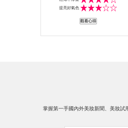
負擔，不會影響遮瑕度；而且很服貼~ 
提亮好氣色
輕薄擦上一層，效果還不錯，自然不厚
重。
觀看心得
掌握第一手國內外美妝新聞、美妝試