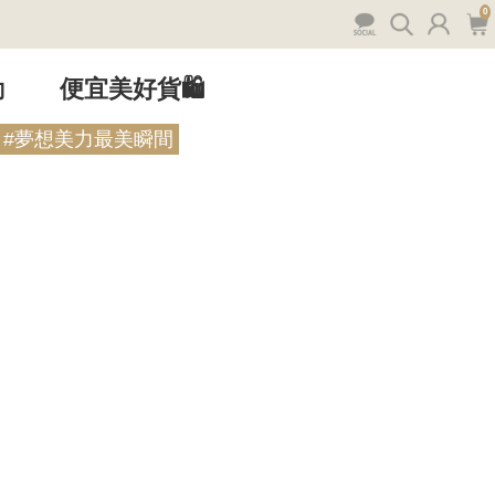
0
動
便宜美好貨🛍️
#夢想美力最美瞬間