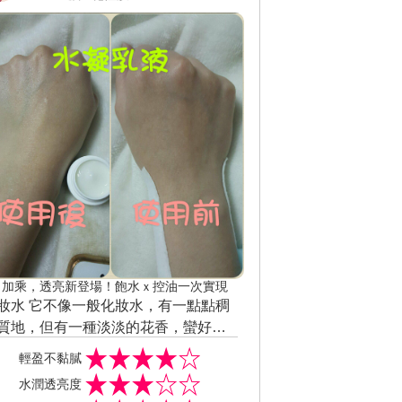
白加乘，透亮新登場！飽水ｘ控油一次實現
妝水 它不像一般化妝水，有一點點稠
質地，但有一種淡淡的花香，蠻好聞
~ 用在臉上雖然清爽~保濕度很好、吸
輕盈不黏膩
又快速，使用後肌膚也不會黏膩。 水
水潤透亮度
乳液 用起來質地是透明白色的凝凍狀~