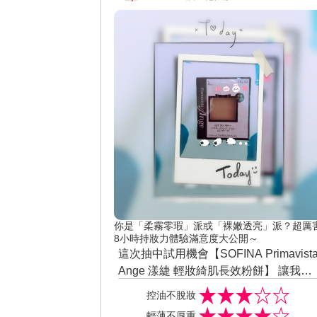
你是「柔霧零瑕」派或「裸嫩透亮」派？超厲
8小時持妝力體驗滿意度大公開～
這次抽中試用機會【SOFINA Primavist
Ange 漾緁 輕妝綺肌長效粉餅】 讓我覺
得 Sofina 很好用，好上妝，妝感效果常
控油不脫妝
不容易脫妝~~ 粉質很細緻，不僅細緻無
輕薄不厚重