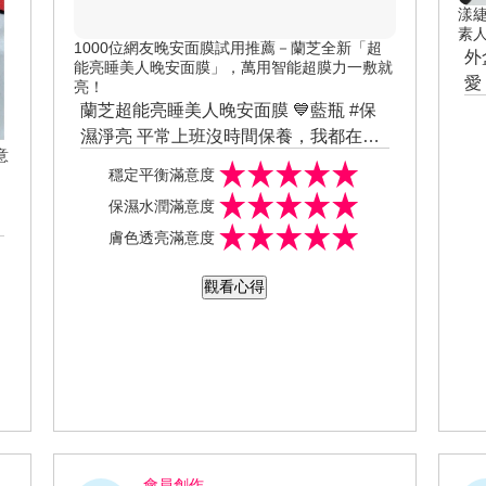
漾
素
1000位網友晚安面膜試用推薦－蘭芝全新「超
外
能亮睡美人晚安面膜」，萬用智能超膜力一敷就
愛
亮！
看
蘭芝超能亮睡美人晚安面膜 💙藍瓶 #保
紋
濕淨亮 平常上班沒時間保養，我都在睡
意
覺
前保養，睡前當面霜來使用~~
質地清爽超好推~完全不黏膩~👍加強肌
穩定平衡滿意度
鋪
膚保濕鎖水~ 敷完隔天沖洗乾淨覺得水
保濕水潤滿意度
臉
嫩、透亮~~
特別適合愛漂亮又沒時間保養的人，睡
膚色透亮滿意度
持
前來敷一下吧~😂😂 有了這瓶一瓶搞
算
定，來跟瓶瓶罐罐說拜拜~~
晚安面膜一年四季都可以使用~~
觀看心得
不
會員創作