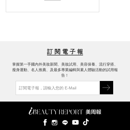
有點距離再觀看其實疤痕就已經淡化許
的情況，即使到了下班後依然是如此(上
還是品牌的主打星 (上市日期2013.03.2
多了 剛擦上去粉感會比較明顯也會比較
班8~9小時) 所以就持妝度來說真的是很
5)
顯白，畢竟是粉餅的關係!! 但它卻不是像
優秀，特別適合現在已進入盛夏氣候的
是粉體不服貼或是讓你有張假面具的慘
台灣
白感
約等待3~5分鐘後粉感就會漸漸與肌膚融
合，到時再看就會更顯自然 而我最滿意
訂 閱 電 子 報
的是霧化毛孔的部份，像圖中只有單擦
粉餅未上任何毛孔遮瑕的產品 雖然仔細
掌握第一手國內外美妝新聞、美妝試用、美容保養、流行穿搭、
看還是會看見毛孔粗大的痕跡，但整體
瘦身運動、名人推薦、及最多專業編輯與素人體驗活動的試用報
卻被霧化的非常自然 ，而且也沒有顯黑
告！
頭的現象