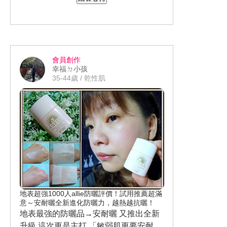
更持久→2X玻尿酸急速注入 12mr 持續
厚實上臉後卻很輕薄 即使用力拉扯也絲
香 整體上也是很清爽不會油膩的質地
水潤
毫不見變型
除了超服貼外 我更愛眼周與唇部周圍的
所以用來保養身體甚至是腳底也不用擔
除此之外還經皮膚測試 不致粉刺 更無添
開口裁剪
心 反而能告知自己該放下整日煩心的事
加香精、酒精、礦物油
完全不留多餘的空間 就連平日敷面膜時
雖然面膜本身有125% 的特潤精華 但不
舒服的睡個好覺
而最讓人讚賞的是雙頭設計 保留零死
最難照顧到鼻翼旁臉頰的空隙 竟然超貼
論是剛開封還是敷上臉後 甚至是敷15分
會員創作
角、滾動方便的滾珠外
合的!!! 而人中的覆蓋率也是沒在跟你客
鐘後都依然很濕潤 而且敷的過程完全不
本身肌膚並無太大的問題
幸福ㄉ小孩
下方還有適合用來混合保養品的滴口 開
氣的~ 整個就是貼好貼滿 轉到側臉來看
會滴滴答答
就是習慣熬夜所以膚色總是有些偏黃+暗
35-44歲 / 乾性肌
啟超容易單手就能掀起
也是無任何翹角的情況 邊緣處更是終於
可以輕鬆看電視、滑個手機、玩手遊 輕
沉 敷完後很明顯肌膚因為補足水份後開
就以救急速的安瓶面膜來說
出量也很固定!! 不會有一倒就滴滿手的風
不用再費工對折收邊了
鬆等待時間到
始變得透亮許多 近距離觀看臉頰處靠近
不管是效果、材質、剪裁、成份 服貼度
險 對於可以簡單完成混合的小巧思 我真
鼻翼處的位置 原本還些稍微粗大毛孔同
與覆蓋率 它真的都表現的還不錯
對於這次露得清面膜強勢回歸
的覺得超~貼心的
最後想分享一個我個人愛用小撇步 那就
時也變得細緻 隔天不論是上防曬或是底
速效保水安瓶面膜這產真的讓我覺得是
是除了用在身體與臉部外 我還會少量塗
妝也會發現更好推開跟延展
今夏必收保濕面膜
請牢記下面開賣時間一起趕快手刀帶回
抹在口罩的邊緣處 畢竟口罩一戴就是一
有了這個法寶後口罩不但飄散著淡淡的
而且上市為了回饋面膜迷 全省屈臣氏 康
家!!! 屈臣氏+寶雅 5/27 開賣 康是美 6/9
整天要勞動工作還要不停說話 每每下班
清香→徹底擺脫口臭味牌XD
是美 寶雅限時買一送一
開賣 momo、yahoo、shopee、pchome
後都會聞到口臭味
香芬也能一並舒緩放鬆身心→遠離容易
6/1 開賣
緊張氣爆的情緒 真是一舉數得!!!
地表超強1000人allie防曬評價！試用推薦超滿
#美周報 #百人試用 #居家芳療 #芳療保
意～安耐曬全新進化防曬力，越熱越抗曬！
養 #定製專屬芳療配方 #atSENES植方
地表最強的防曬品→安耐曬 又推出全新
升級 這次更是主打 「敏弱肌更要安耐