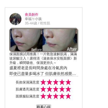
後肌肉舒緩的專屬放鬆油
所收到的是臉部SPA保養-賦活體驗組10
痕 真的會讓人想再多囤貨幾件~
ml*2 賦活花神+晚安夜曲
@secretmimiku @ibeautyreport.tw #美
會員創作
比起一般滾珠型的精油產品 這款不管是
周報 #百人試用 #生活小物試用 #蜜秘褲
幸福ㄉ小孩
長度還是寬度我都覺得非常輕巧 即使放
#月亮褲
35-44歲 / 乾性肌
小廢包裡也是完全不佔位置
賦活花神護膚菁華油 成分：大馬士革奧
圖玫瑰、小花茉莉、乳香、岩蘭草；玫
瑰果油、月見草油
香調上則是大眾都相當喜愛的玫瑰花草
香 淡淡很優雅的香氣一點都不會很濃郁
質地雖然是油但卻很清爽 順勢推個幾回
保濕面膜試用推薦！一片救急速解肌渴，滿滿
立馬就吸收了 而且除了不會黏膩外
玻尿酸注入！露得清《速效保水安瓶面膜》新
甚至在已推均勻的肌膚上也看不出一點
升級，瞬間吸收、保濕更持久～
油光感 一掃多數人害怕用油來保養會太
盛夏裡老是長時間身處在冷氣房內
油膩的困擾
用法也相當簡單只需在化妝水後使用滾
即使已盡量多喝水了 但肌膚依然感覺缺
珠端輕輕按摩全臉、眼周、頸部
水或是妝感總是不服貼 這時若有個能急
而全新升級的露得清面膜 是款能一片就
長效保濕滿意度
最後我還會再利用掌心的溫度輕壓全臉
速補水並長效保濕的產品 重點使用還要
能救急速解肌渴的安瓶型面膜 內含2倍玻
肌膚透亮滿意度
透過從手部散發的香芬來告訴身體該去
方便
尿酸能急速注入並能速解肌渴+鎖定水潤
更有擁有三大優點 高濃縮、瞬吸收、更
面膜服貼滿意度
睡美容覺了
晚安夜曲芳療菁華油 成分：葡萄籽油、
光
持久 1.高濃縮→承載125% 特潤精華 2.
甜杏仁、瓊崖海棠、甜橙、苦橙葉、 純
配方更是專為亞洲肌膚所設計研發
瞬吸收→3D貼膚剪裁能瞬效導入肌底 3.
3D貼膚剪裁的「超導植物纖維膜」 材質
觀看心得
正薰衣草、岩蘭草、纈草
比起上一款溫潤的氣味還多了淡淡的清