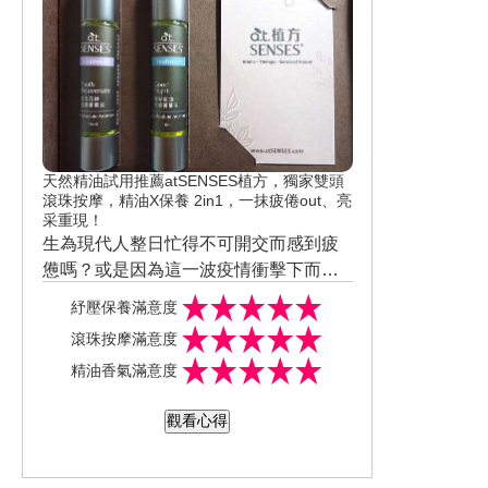
有時工作時動作太大或太急躁常常會發
生褲褲卡縫 但穿上它後那怕是突然蹲下
又起來依舊活動自如
最特別是褲底接觸面竟然是加厚材質 其
實是要吸收液體(吸收層) 以取代護墊、
衛生棉的用量
除了是100%純棉外更是兼備透氣、排
汗、超強吸水、鎖水的功能 更是主打36
5天都能穿的
實際體驗後本來想說吸收層會有卡卡的
天然精油試用推薦atSENSES植方，獨家雙頭
不舒服感
滾珠按摩，精油X保養 2in1，一抹疲倦out、亮
采重現！
事實上一點感覺都沒有反而很舒服 甚至
生為現代人整日忙得不可開交而感到疲
不會因為加厚會有悶悶不透氣感
憊嗎？或是因為這一波疫情衝擊下而影
至於平日使用若沾到的分泌物也是非常
響心情 有多久沒有好好放鬆身心靈了 說
而 a.t.SENES植方 不但是來自台灣的品
好清洗 沾溼後再用手稍微搓洗就很乾淨
紓壓保養滿意度
到能調節舒緩的保養方式 第一個聯想的
牌還是與英國專業芳療品牌 Absolute Ar
無須太費功夫!!
最後一件即能取代護墊 減少衛生棉的使
滾珠按摩滿意度
就是芳療 利用花草的香氣來調理連日來
omas 合作
是一款結合精油X保養概念的芳療保養精
用量的超環保小褲褲
精油香氣滿意度
緊繃的情緒
華油 主打居家就能輕鬆享受芳療保養SP
生理期量多時還可以運用上下夾攻法-衛
A的呵護!!!
全系列共有12支精華油 品項數可說是非
生棉+蜜秘褲的穿著方式 確保不會沾染到
觀看心得
常充足 不論是臉部專用的美容保養油還
衣物
夜間也能好好專心大膽睡再也不用害怕
是想要淨化頭皮、修護髮絲
或是身體專用的舒壓、呵護女性生理期
會突然側漏 大半夜還要洗床單.....
的暖宮油 最特別的是竟然有推出運動前
同時還做到親膚、絲滑、沒有難看的勒