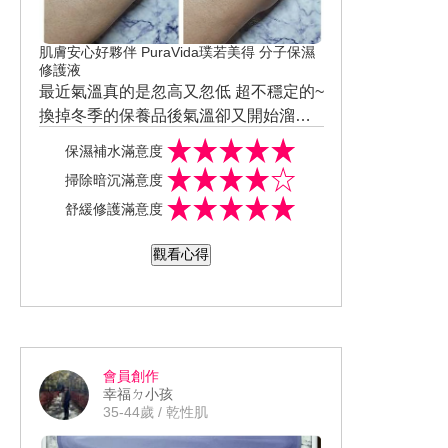
肌膚安心好夥伴 PuraVida璞若美得 分子保濕
修護液
最近氣溫真的是忽高又忽低 超不穩定的~
換掉冬季的保養品後氣溫卻又開始溜滑
梯的下降 變得濕濕冷冷的
而這一罐既能保濕補水還能兼顧滋潤度
保濕補水滿意度
的保養品 更是針對台灣特殊濕熱氣候容
掃除暗沉滿意度
易引起肌膚不適、因年齡所流失造成肌
質地完全是液體狀 剛開封時還有點不太
舒緩修護滿意度
底結構不穩、保養效果極為有限而開發
習慣 畢竟產品歸類在化妝水後使用 理論
內含10％高濃度四重分子釘 並採用日本
上按照習慣應該是偏濃稠的精華液 但實
而且所搭配的滴管除了前端有做彎曲的
觀看心得
特殊製程「鑽石3D網科技」將保養成分
際使用後雖然很水感、流動性較高 但手
斜管設計外 開口出還特別細小 所以即便
小分子化 讓產品擁有「滲透滋養」及
心只要穩定住基本上不會流的滿手都是
是如此水潤的質地也能透過獨特得壓力
也能幫妝前保養來個簡單打底 同時讓妝
「鎖水」雙重功效
完全不影響使用
設計讓每一管用量更精準更剛剛好 細看
感更吃妝更服貼 大幅減少妝前擦太多層
也會發現分子保濕修護液有些偏藍光(雲
所導致搓屑的情況 產品還通過貼布測試
而這段時間體驗 雖然膚況並沒有肉眼所
朵藍) 那是因為極細緻粒徑(0.1微米)與分
並無香料、無色素、無酒精、無礦物
見的大耀進 但以往換季容易出現的輕微
會員創作
子釘濃度足夠 所以濃度不足、細緻不足
油、無Parabens 即使肌膚不適也能安心
小泛紅、莫名搔癢、緊繃感 還真舒緩了
#美周報 #試用大隊 #試用推薦 #試用好
幸福ㄉ小孩
是無法呈現獨特「雲朵藍」 先在手心滴
使用
不少 至少目前肌膚並無出現上述的這些
評價認證 #美妝試用評價 #分子保濕修護
35-44歲 / 乾性肌
一管用量再用手掌稍微攤平後 全臉以按
問題 它就一直默默低調守護著肌膚~
液 #PuraVida #璞若美得 #濕熱氣候保濕
@ibeautyreport.tw @ibeautyreport.tw @