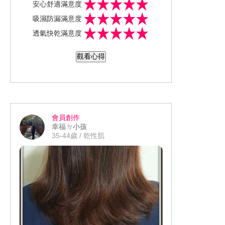
安心舒適滿意度
而蜜秘褲的出現真的大幅改善當月事來
個來時都會有點顯水腫的小肚肚外 最特
吸濕防漏滿意度
臨時的諸多不便 因為它不僅只能用來防
別是這款的褲底加厚面料(吸收層) 不但
即使睡覺中大力翻身或是做大動作時 甚
透氣快乾滿意度
漏的生理褲 更是能一次取代護墊、衛生
非常寬大外竟然可以完全包覆整個臀部
至是突然爆量時也不用擔心會有側漏的
棉使用量的貼心褲
風險 材質還是100%純棉外更是兼備透
#美周報 #生理用品試用 #試用推薦 #月
觀看心得
氣、排汗、超強吸水、鎖水的功能 而前
經褲評價 #吸血內褲試用心得 #經期褲口
端重點部位一樣也有加大加寬的設計 由
碑推薦 @secretmimiku #Your secret 蜜
前到後完全是365度全面無死角的保護
秘褲
其它布料質料也是非常絲滑親膚好摸 即
使穿一整天也不見勒痕 本來還想包覆性
會員創作
這麼強應該會比較悶不透氣 但事實上就
幸福ㄉ小孩
跟一般平時穿的高腰褲一樣親膚、無感
35-44歲 / 乾性肌
那怕是沾到的分泌物也是非常好清洗 沾
溼後再用手稍微搓洗就很乾淨 真的是款
365天都能穿的安心褲 因為褲底加厚的
關係 所以能讓衛生棉更平整牢固黏貼面
料上 再也不會擠壓到變型 也很適合生理
期量多時 運用上下夾攻法-衛生棉+蜜秘
褲的穿著方式 來確保不會沾染到衣物 量