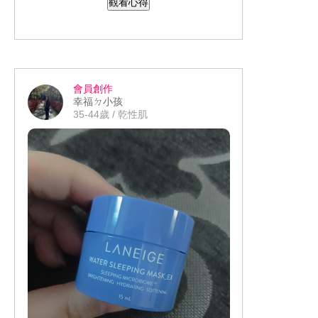
觀看心得
直接收納也不怕後續會發生發霉的情況
底、修容遮瑕 蜜粉定妝、腮紅潤色 濕用
是粗魯擰扭曲都能快速回彈 同時還不易
時：除了依舊保留住上述的功能外 還能
脫屑或擰斷唷!! 好好善待它用個2-3個月
水滴斜切型因為多了一面斜切面 除了可
因為含水量的關係比較不吃粉底液 所呈
絕對不成問題~
以快速大面積的拍開上妝外 在比較細微
現的妝感會更顯服貼細緻 即使是乾肌上
的眼下、鼻翼轉角仍然可以貼合臉型 而
清洗也相當快速!! 那怕是使用一般中性清
妝也不怕卡粉、浮粉
水滴上頭的尖面設計更是能深入推開那
潔產品也是完全不費力 同時因為材質非
會員創作
些容易卡粉的部位 再也不怕眼下卡粉或
常軟彈 所以只需輕壓就能帶走殘留在美
收到時的膚況其實並不好 除了本身天生
幸福ㄉ小孩
是嘴角沒拍均勻了
妝蛋的粉底液，清洗後又是一顆乾淨無
毛孔有些大+膚質比較偏乾外 臉上有顆超
35-44歲 / 乾性肌
瑕的好蛋
明顯未退紅的痘子 而仔細看也會發現臉
用RenaBeauty超貼妝美妝蛋來上妝後 紅
頰下方處有些脫皮的情況 若按照以往的
痘印已經看不太出來外 就連猖狂的毛孔
上妝方式 不止紅痘印遮不住 就連脫皮的
也撫平了七八成 臉上的脫屑情況也平整
一顆小小的美妝蛋解決了 上妝後的不貼
地方也會變得更糟糕更明顯
許多 至少已經看不太出來 呈現的妝感也
妝、細紋容易卡粉 粉底老是拍不均勻、
是那種透著微微光澤度還很有水潤感 再
鼻翼嘴角無法全面照顧到 還能大面積上
乾濕兩用→粉餅(液)、定妝、腮紅、打
補上重點彩妝→唇膏、腮紅後 整個人立
妝加快畫妝的時間
亮、修容 一顆搞定 質地很Q彈柔軟拍在
馬秒變好氣色
臉上超級舒服 絲毫不費力就能輕鬆完成
輕、薄、透底妝 卻只要超~甜的價格就可
以擁有它 即是三款都選購定價仍舊千元
有找 還附送美妝蛋架 真的CP值破錶