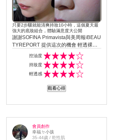
個優點→無油膩配方、無酒精成分
那怕是秋老虎發威的季節甚至是炎熱的
夏天也不用擔心會過於油膩或是讓肌膚
只要2步驟就能清爽持妝10小時，這個夏天最
太滋潤造成負擔
質地還是很好延展跟推開的水凝乳 即使
強大的底妝組合，體驗滿意度大公開
是一顆櫻桃的用量也能照顧到肌膚得每
謝謝SOFINA Primavista與美周報iBEAU
一處角落
推開後還有淡雅的花果香調撲鼻 真的讓
TYREPORT 提供這次的機會 輕透裸膚
保養的過程變成一種放鬆的享受
長效粉餅升級版：色號 OC05
內附的粉撲柔軟也很有彈性 粉質上非常
控油度
也因為無油膩配方讓產品的吸收度或是
乍看之下會覺得好像有點偏黃 但事實上
細緻 拿手上的疤痕來試擦會發現遮瑕力
持妝度
清爽度都大大的加分 同時又兼顧潤澤感
其實蠻貼合膚色的 而且粉感度相當的低
也很不錯 約能遮掉6~7成
而身處在亞熱帶國家的台灣 上妝後最討
飽水控油雙效日間防護乳：與同系列的
輕透感
同時也沒讓膚色跟著變臘黃
而且讓肌膚呈現半霧化的感覺 同時還能
厭遇到夏日炎熱脫妝的情況 這時就需要
商品一樣擁有無油膩配方的優點
提亮整體膚色
秘密武器→零油光妝前修飾乳晉級版 而
質地上比較舊版更顯水潤 大大提升整體
觀看心得
特別是對像這樣SPF50+／PA++++高係
這款更是2018年才推出的新版 怪不得可
的延展度或是滑順度 也一併改善舊款零
數的產品 真的份外重要!!!
以諦造出日本連續8年妝前乳市場銷售N
油光妝前乳容易給肌膚過於乾燥的問題
整體妝容→零油光妝前修飾乳晉級版+輕
因為我真的很怕太油膩的防曬乳 不但後
o.1
實際用過擦拭的時候幾乎不用太等待外
透裸膚長效粉餅升級版 除了上述貼合膚
續底妝容易變糊脫妝外還有悶悶的透氣
可以直接擦後續的底妝 控油的效果上產
色外 近看妝容猖狂的毛孔部份也是被修
感
所以常讓我整個就是不愛擦防曬乳 但偏
品標榜的可以長時間臉部不泛油光 即使
飾的相當低調
偏外頭陽光就是這麼烈......
會員創作
到傍晚也依舊維持完美妝感 就以室內工
呈現半霧化的效果 拉遠來看妝感蠻細緻
幸福ㄉ小孩
而產品同時也有著讓人覺得愉悅的淡雅
作者可以撐上7~8小時零油光可說是非常
而且不太顯粉感 同時又能兼顧提亮膚色
35-44歲 / 乾性肌