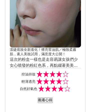
漾緁底妝全新進化！裸亮零油肌／極致柔霧
肌，素人美妝試用，滿意度大公開！
這次的粉盒一樣也是走容易讓女孩們少
女心噴發的粉紅色系，再點綴著美美的
花紋 ，比上ㄧ代更顯淡雅簡約，但不論
控油持妝
是那一代其實都是開架裡少數漂亮的粉
輕薄透亮
盒，粉質上比起前一代來說更加細緻，
自然好氣色
所以上妝後幾乎沒什麼粉感，那怕是重
覆多上幾層也不擔心會過於厚粉或是妝
觀看心得
感粉重，持妝度上我也覺得比起舊款更
加優秀，舊款持妝約3~4小時後鼻頭開始