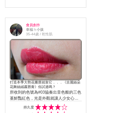
表情紋 按摩手法也非常好上手 →產品輕
實際使用後雖然主打的抗老效果沒有非
點 雙頰、額頭、鼻子、下巴 →推勻→掌
常明顯的感受到 但是在肌膚整體的細緻
心貼合肌膚向外往上推展即可
度 特別是在毛孔的部位或是泛紅感都比
#資生堂百年抗老科技之大成 #高感度傳
之前改善許多 最明顯的差異則是肌膚變
遞科技 #拉提神霜 #全新激抗痕亮采緊緻
會員創作
得明亮很多 果真一掃前一段時間暗沉肌
霜
已經同步上傳FB：https://www.faceboo
幸福ㄉ小孩
的困擾
k.com/an.qi.9256/posts/3540684985965
35-44歲 / 乾性肌
510
打造本季大勢花瓣唇就靠它．．．《吉麗絲朵
花舞絲絨霧唇膏》你試過嗎？
所收到的色號為#03協奏出音色般的三色
堇鮮豔紅色，光是外觀就讓人少女心大
噴發!!! 口紅中間鑲著白色施華洛士奇水
唇膏質地不會太偏軟，反而很好延展非
持久度
晶特別閃耀，除此之外上頭還點綴著美
常好推開 在擦拭的過程都能還聞到JILL