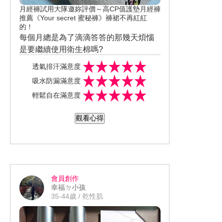
月經褲試用大隊邀妳評價～高CP值護墊月經褲
推薦《Your secret 蜜秘褲》褲裙不再紅紅
的！
每個月總是為了滴滴答答的那幾天煩惱
是要繼續使用衛生棉嗎?
但即使是少量型也因為量太少 而顯得浪
透氣排汗滿意度
費 現在終於可以不用再糾結了
吸水防漏滿意度
Your secret 蜜秘褲 除了MIT外 還擁有30
輕鬆自在滿意度
年布料市場研發經驗並擅長於貼身衣物
材質開發
而且不只是僅用來防漏的生理褲 更是能
觀看心得
一次取代護墊、衛生棉使用量的貼心褲
共有4種尺寸可挑選(S/M/L/XL) 款式分為
低腰輕柔款、中腰安心款
體驗品→M 低腰輕柔款 裝在這麼文青風
格的束口袋中
會員創作
真的是一掃收到小褲褲旁人異樣的眼
幸福ㄉ小孩
光 束口袋後續也能做別的使用 一物兩
35-44歲 / 乾性肌
用!!
質料非常絲滑親膚好摸 即使穿一整天也
不見勒痕