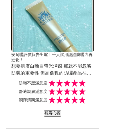
覺 但頭皮以下的秀髮往往都是乾燥到不
行
後續真的一定要潤絲或護髮才能完全改
善 相形之下反而我更偏愛還保留微微潤
澤感
但卻又能兼顧清爽的頭皮 即使偷懶不潤
絲髮絲也不至於會大打結
0矽靈潤髮滲透精華又稱綠皇后 添加4種
天然植萃油：荷荷芭油、摩洛哥堅果
油、深海兩節薺籽油、橄欖油
質地是厚實的乳霜狀 所以能很好附著在
安耐曬評價報告出爐！千人試用認證防曬力再
已經濕潤的髮絲上 在髮尾停留30秒後沖
進化！
洗
因為0矽靈的關係也能順勢滋潤一下 平日
想要肌膚白晰自帶光澤感 那就不能忽略
鮮少照顧到頭頂的髮絲
防曬的重要性 但高係數的防曬產品往往
用這類產品最怕沖洗時為了秀髮更能順
都會有容易顯黏膩、油膜感過重、悶肌
那趕快呼叫地表最強防曬力ANESSA 安
防曬不黑滿意度
滑到底而增加過多的潤澤感
不透氣的使用問題
耐曬 不但有超高防曬系數SPF50+ PA++
舒適親膚滿意度
那種殘留在身體上久久沖不乾淨的黏膩
++
質地是流動性比較慢的乳霜狀 但卻很絲
潤澤清爽滿意度
感最讓我感冒.....
還做到耐汗、抗摩擦 擁有長效持久不用
滑細緻還不顯黏膩感 P.S手背黑色部份為
但這款是即能感受到滋潤度外同時也不
一直補擦的大優勢 特別適合目前需要長
黑青 而且非常水潤好推開 同時延展相當
剛上完時會稍微顯油光感 但這時不管是
觀看心得
用太費心去洗淨 重點當水滑過身體時並
期配戴口罩的非常時刻
的高 推開時還散發出淡淡的柑橘香氣
用手觸摸 還是直視膚況都是清爽不黏膩
沒有那種油膩膩的不舒服感
使用後即使不用刻意吹整 只需零技巧的
的 雖然無任何潤色效果但擦完後肌膚會
後續再補上蜜粉就能完美融合 也不會發
吹乾和梳順就能感受到髮絲與頭皮非常
透出淡淡光澤感 多少能提亮原本暗沉的
生起屑、浮妝、卡粉的情況 重點是完全