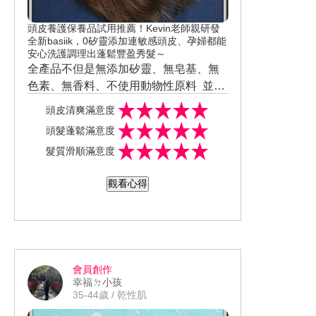
少時或非生理期則能取代護墊、衛生棉
的用量 減少不必要的支出跟浪費 即使要
頭皮養護保養品試用推薦！Kevin老師親研發
面對惱人的生理期也能安心大膽動~
全新basiik，0矽靈添加連敏感頭皮、孕婦都能
安心洗護調理出蓬鬆豐盈秀髮～
全產品不但是無添加矽靈、無皂基、無
色素、無香料、不使用動物性原料 並嚴
選「有機認證原料」 敏感頭皮、孕婦都
頭皮淨化液又名小綠寶 以「麩胺酸」類
頭皮清爽滿意度
能安心使用 能做到全方位修護頭皮與強
的胺基酸做為天然起泡劑
頭髮蓬鬆滿意度
韌髮根同時幫助頭髮找回豐盈蓬鬆
添加來自法國莊園的薰衣草、廣藿香、
髮質滑順滿意度
雪松及佛手柑精油 不得不說一下體驗的
這兩款的調香都超棒的
非常淡雅又不濃烈與強調天然草本香芬
觀看心得
的品牌真的不分上下
質地是透明流動性相當高的液體 雖然很
容易起泡但會發現比起一般的洗髮精在
泡沫量還是略微薄弱些
所以我都是將它放置在洗髮的第二次階
段 剛好也能順便做個深層清潔
會員創作
沖洗的過程也能感受到比起常見的頭皮
幸福ㄉ小孩
淨化液產品 真的少了乾澀的不舒服感
35-44歲 / 乾性肌
那種雖然有讓人洗後頭皮異常乾爽的感