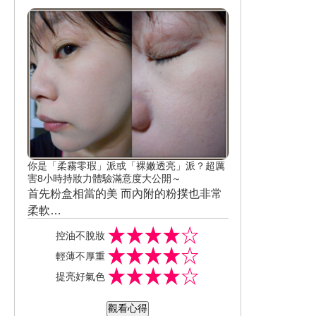
花果香氛
厲害!!!
所以SOFINA Primavista 零油光妝前修
好推開跟延展性極佳是我對它做主要的
所以它真的是酷熱夏季必備好夥伴
飾乳晉級版+輕透裸膚長效粉餅升級版
印象 而清爽不回黏的肌膚觸感更是它最
真的是夏季妝容的救命天使
大的優點
雖然無法完全做到一擦完就零油光 但只
要置靜1~2分鐘後再去摸不但無油光感外
更是顯清爽
而等待的時間還能用來畫眉毛或是喝個
咖啡 一點都不會浪費時光
你是「柔霧零瑕」派或「裸嫩透亮」派？超厲
害8小時持妝力體驗滿意度大公開～
首先粉盒相當的美 而內附的粉撲也非常
柔軟
就外包裝來說真的頗有少女心又不失質
而產品所標榜「長效控油持妝配方」、
控油不脫妝
感 ，所收到的色號為OC 03 明亮 其中最
「8小時不脫妝」 實際用過後上班一整天
輕薄不厚重
讓我讚賞的是粉體細緻到不輸專櫃的品
雖在冷氣房，但需要不停勞動跑來跑去
而產品定價也很相當親民 粉蕊9g 附粉
提亮好氣色
牌，而且遮瑕度上也是表現的相當優秀
約持妝約3~4小時後鼻頭開始會泛一點油
撲：$400/粉盒：$200 →粉盒優雅、粉
雖然還是能看的出來手上的疤痕，但整
光，這時只要用衛生紙或是雙手稍微按
體細緻、粉撲柔軟、持妝超優秀、毛孔
完整心得文：http://zozo0414.pixnet.net/
觀看心得
體卻是呈現略微霧面的效果
壓一下即可 但並無的大脫妝或是有卡粉
隱形優化 怪不得那怕已推出5年多，依然
blog/post/225517460