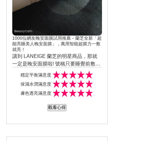
1000位網友晚安面膜試用推薦－蘭芝全新「超
能亮睡美人晚安面膜」，萬用智能超膜力一敷
就亮！
講到 LANEIGE 蘭芝的明星商品，那就
一定是晚安面膜啦! 號稱只要睡覺前敷
它，保證明早起床膚況超OK，睡覺就能
質地果然較第一代來得更加水潤，在香
穩定平衡滿意度
變美也太讓人心動了~ 全新升版的蘭芝超
氣上也了做修正淡雅許多 即使敷整晚也
保濕水潤滿意度
能亮睡美人晚安面膜，除了全膚質都能
不用擔心那股香調會一直一直伴隨到起
同時也因為新一代質地的關係，讓延展
膚色透亮滿意度
適用， 更是利用「益膚微生態平衡科技
床，大概擦完全臉就聞不太到了
性這一塊超級優秀，只需輕點在雙頰、
來平衡並重建NG肌，促使肌膚恢復穩定
額頭、鼻子、下巴 這4處後再向外推開到
洗淨時更是清楚明白感受到它的清爽不
觀看心得
狀況，而且還大大改善敷晚安面膜時最
全臉即可，而且幾乎不用等待，那怕是
回黏的特性，因為按照之前使用類似產
討厭的沾染問題
立馬倒頭去睡也不害怕會沾染到枕頭用
品時 臉上的油膜感都會超明顯，沾水清
首先零油膜感、沾到水不會黏膩，所以
手摸也不會回黏，比起第一代敷完肌膚
潔時還會滑滑黏黏的，但這款完全沒有
表示產品都有牢牢被肌膚給吸收，而不
會悶悶不透氣甚至還有時會癢癢的情況
這樣的問題!!
是只是停留在表面
除了當晚安面膜使用外，熬夜隔天或生
真的改善許多，不說我都忘了臉上正敷
理期前後肌膚最不穩定時更要用它，也