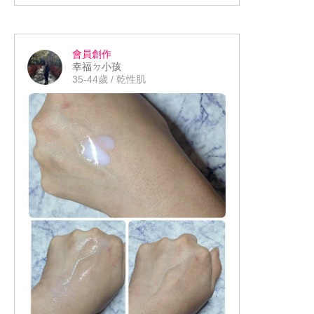
花香調 還是無添加礦物油、Paraben防
或是變型 還是很堅挺的固定在手心上 透
變得更好 水潤保濕超微米瞬效精華(小
蜜萃取等高保濕成分 採滴管設計更能精
腐劑、酒精的溫和配方 而獨家泡沫膜包
過順滑又綿密的泡泡來清潔真的沒有拉
晶靈)： 有著相當可愛的小暱稱→炸水小
準掌握用量 也是一款無酒精、無香料、
在炎熱又潮濕的夏季來使用還能增添一
覆技術也讓泡泡比以往更細緻豐盈 果
扯感 彷彿有層隱形的保護膜般 但卻不會
晶靈 內含的小顆粒是首創微晶球保濕技
無色素、不致粉刺、經肌膚敏感性測試
股清爽的清涼感 完美避開保養後討厭的
會員創作
然!! 即使徒手來起泡也非常濃密 細看泡
不好清理 基本上水帶到之處泡沫就會隨
術 其中晶球更是包覆滿滿「黃金比例三
的安心好夥伴 擁有像水一般的順滑輕盈
油光感 不過若是本身偏乾肌或是需要長
最後這樣優秀的爽膚水潤感 入手價卻是
幸福ㄉ小孩
沫之間也很緊致不鬆散
著水流消失 無須費心搓揉 就連一般要注
重玻尿酸」並保濕續航力長達48小時 非
的觸感 所以非常好延跟推開 即使用量不
時間待在冷氣房、偏秋冬季後 後續可以
非常親民 !! 真的很建議盛夏中極度不愛
35-44歲 / 乾性肌
意的髮際線邊緣依然是乾乾淨淨的 而且
常適合補充洗臉後肌膚所流失的水份 同
多的情況下也能擦拭到每個小角落 最讓
再疊擦乳液或是霜類來提升整體的滋潤
油膩感的人備上一罐 享受什麼是潤而不
#美周報 #試用大隊 #洗面乳評價 #專科 #
即使放置超過15分鐘再看泡沫還是很紮
時它是一款專為台灣悶熱氣候所研發的
我意外的是以往只要用到像凝露質地的
度
黏的肌膚觸感
超微潤潔顏乳 #微米養肌泡泡
實不扁塌 甚至沒有大顆的空隙感 洗後
產品 甚至是油肌的好朋友 海水藍的外觀
產品 多少都會伴隨吸收慢或是黏膩感過
@senkataiwan @ibeautyreport.tw
的觸感除了很潔淨不乾澀外 還多了一份
與透明的質地更是讓人眼睛為之一亮 看
重的問題 但這款卻是很好吸收 按摩不到
水潤感 同時膚色也變得透亮些
著都覺得清爽起來了 質地是流動偏快的
一分鐘的時間就能變得相當乾爽 而且吸
液體 除了有膠原蛋白& 三重玻尿酸來提
收後完全沒有任何黏膩或有回黏的現象
升肌膚含水量外
只留下淡淡的潤澤感 這樣的特性也很適
合用來當妝前保養 再也不用擔心保養品
太滋潤而讓後續妝感不貼妝起屑