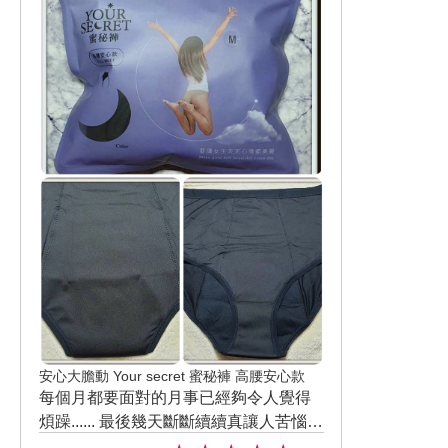
壓的方式擦拭直到吸收 能感受到除了本
專家 #敏感肌適用 #敏感肌保養品 #KISS
puravida.kissme @ibeautyreport
身質地水潤所帶來的補水度還多了一份
ME奇士美
淡淡的潤澤感 但卻不是油感或是黏膩感
而且吸收後肌膚完全沒有任何油光 表面
也很乾爽 用手觸摸膚況還很柔嫩!!! 非常
適合現在還會突然偏涼不上不下的氣候
補足水份還能兼顧滋潤度 重點是不會滿
臉油光感
安心大膽動 Your secret 蜜秘褲 高腰安心款
每個月都要面對的月事已經夠令人覺得
煩躁...... 最後幾天斷斷續續真讓人苦惱
即使睡覺時也不能安心總是擔心會側漏
這次體驗是高腰安心款 可以稍微修飾那