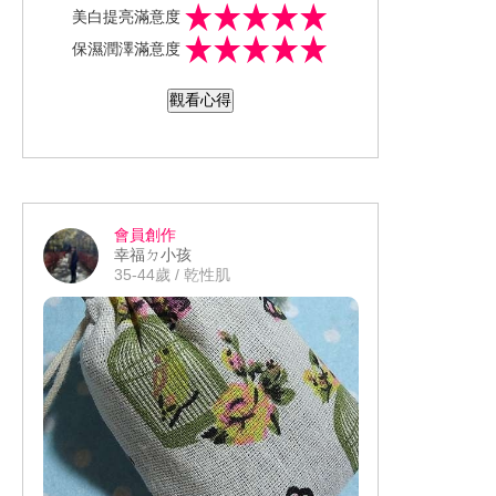
美白提亮滿意度
是罐多效合一產品 不管是要日間醒膚還
質地是濃稠的乳霜 看似偏厚重但其實推
保濕潤澤滿意度
是夜間修護它都能包辦 更是添加日本厚
開後十分水潤 而且延展性相當的高 取約
生省核准有效抗皺美成分「菸鹼醯胺」
半一顆櫻桃的量就足夠擦全臉外 還能稍
後續的肌膚觸感 不但有著吸收度頗快的
觀看心得
除此之外還是無添加香料、色素、酒精
微按摩提拉比較有老化現象的嘴角、法
優點外還做到清爽不回黏!! 用手來回輕碰
的溫和配方
令紋、抬頭紋
觸時還有股淡淡的滑順感 也表示不單單
而這樣的特性也非常適合在寒冷來臨時
只有補充到表面的水份 就連肌膚最需要
厚敷當面膜使用或是平日的夜間晚安面
的潤澤感它也一併幫你補齊了!!!
膜 即能補水還兼顧滋潤度 同時還不用害
早晨當妝前保養更是完全沒問題!!
怕會有黏膩的問題
因為能快速吸收還能留下淡淡的滋潤度
會員創作
也不會有跟底妝打架有搓泥、起屑的惱
體驗這幾天雖然整體的抗老效果並沒有
幸福ㄉ小孩
人反應
很明顯的感受 但我覺得肌膚的保水度或
35-44歲 / 乾性肌
是細緻度有些許的提升 也能察覺到膚色
有變得明亮點 再加上容量足足有100g 真
的是大力用都不會心疼 CP值超~高 一罐
更是結合化妝水、精華液、乳液、乳
霜、面膜 五大功效 懶人福音!!