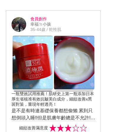
輕盈
不但頭頂蓬鬆、髮絲柔順不毛躁外還散
氣色
不泛白!!! 算是一款可以跟底妝超契合的
而且還發現它還能讓妝感更貼妝 以一樣
發出微微的光澤度
妝前乳
的底妝產品+手法+定妝噴霧+持妝時間
會員創作
而且體驗的這段時間也會發現搔癢抓頭
口罩內多少還是會被沾染到底妝 整體不
再也不用因為討厭黏膩感、成膜太慢而
幸福ㄉ小孩
皮的次數大幅減少許多 真的有助滋潤與
但沒有大出油妝感也沒斑駁、起屑 就連
捨棄防曬產品了 盛夏出門也能安心遊玩
35-44歲 / 乾性肌
修護秀髮
最容易被蹭掉的鼻翼附近的底妝也約剩6
ibeautyreport 美周報
~7成 真的是讓我蠻意外的
資生堂東京櫃
#美周報 #美妝試用 #試用推薦 #防曬推
薦 #妝前乳推薦 #安耐曬小金瓶 #輕盈耐
曬追光自在
一瓶雙效試用推薦！肌研史上第一瓶添加日本
厚生省核准有效抗皺美白成分，細紋改善x黑
斑對策，重現年輕透亮！
是不是有時連基礎保養都想偷懶 累到只
想倒頭入睡!!但是肌膚年齡總是不允許!!
有沒有能一勞永逸快速或是無惱保養的
那就要介紹已蟬聯日本連續14年銷量No.
細紋改善滿意度
產品呢?
1的開架保養品牌 肌研 這次推出的不但