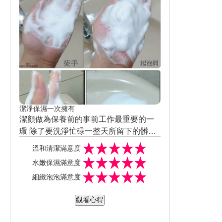
紋更不會卡粉 除此之外真的亮白了不少
提亮膚色 再加上少許潤色唇膏+腮紅來打
總算有點人氣了!!! 沒有這麼疲勞菜菜臉
底補足紅潤感 照樣依舊非常元氣滿滿!!!!
所以作息總是不正常、就愛拿手機亂亂
一點都沒有昨夜才熬穿夜的勞累感 這對
刷的人 這一罐亮亮瓶真的沒在叫假的!!!
於習慣性急急忙忙才出門上班的我來說
趕快來擁有它吧~~
根本是超級偷懶小心機
潔淨保濕一次擁有
潔顏做為保養前的事前工作最重要的一
環 除了要洗淨忙碌一整天所留下的髒污
外 還要能洗後水潤不顯乾澀
而豐富又濃郁的泡沫更是能減少不避要
溫和清潔滿意度
的摩擦 增添心靈和視覺上的療癒感 全
水嫩保濕滿意度
新升級的超微米彈潤潔顏乳 不但擁有黃
本來還想說濃郁的質地應該不好溶於水
細緻泡泡滿意度
金王冠比例的微米養肌泡泡外 還添加6
沒想到輕搓幾下立馬化成水接著就跑出
0%保濕美容液成分與多種保濕保養成分
細緻的泡泡 搭配起泡網後在相同的使用
即使洗後硬是多停留5~6分鐘不保養動作
觀看心得
主打潔淨×保濕×柔嫩肌膚 一次滿足!! 質
量下 泡沫完全是反倍成長~ 光看就覺得
肌膚也不會乾到緊繃 以這樣清透滑嫩的
地是非常濃厚能牽絲的霜狀 有著淡雅的
很療癒 那怕是立著手拿泡沫也不見滑落
膚質來迎接後續的保養也會覺得吸收度
還添加蠶絲蛋白保濕精華、玄米油、蜂