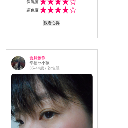
保濕度
美的小花 ，而且絕對不只是裝飾用的
STUART 吉麗絲朵貫有的花香調，雖然
除了沒有顯乾、顯唇紋等惱人問題外，
顯色度
喔，打開後是隱藏式補粧鏡 是不是非常
主打霧面質地但卻沒有一般霧面唇彩容
最讓我驚豔則是它的顯色度，完全是一
很貼心呢~ #03算是一款比較低調的紅色
易顯乾、顯唇紋的問題，反而唇部還閃
筆即可 無需來回補擦，而且零色差均一
觀看心得
調，沒有一般正紅色這麼強烈，所以像
爍著淡淡的光澤感，這是因為添加了陶
色，這樣的光澤這樣的飽和度的表現，
我一樣不太敢用或是很少用大紅色的唇
瓷霧光凝膠，同時減少一般霧面唇膏中
真的我都忘了這款是偏霧面的唇膏，更
膏，這色調倒是可以考慮看看也許會碰
添加的粉體的比例來降低粉末感及乾燥
讚賞它的顯色度竟然一筆就完成，不過
出不同的風采
感，誰說輕盈質地及美麗色澤不能同時
若是看膩了這麼紅潤的唇彩 也可以嘗到
擁有呢!!!
輕柔款，因為唇膏的顯色度相當飽和，
會員創作
所以隨意的輕點幾下後續再補個護唇蜜
幸福ㄉ小孩
或是唇蜜，一樣還是能呈現誘人的雙唇
35-44歲 / 乾性肌