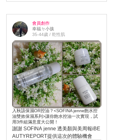
會泛一點油光 ，這時用衛生紙或是雙手
稍微按壓一下即可，但新款的可以將出
油的時間拉長到6~7小時後，鼻頭才開始
會員創作
會泛一點油光，同樣也是輕輕按壓就能
幸福ㄉ小孩
恢復美麗妝容，真的有做到「長效控油
35-44歲 / 乾性肌
持妝ＥＸ配方」、「8小時不脫妝」，而
對我這個天生毛孔人來說最讓我感到驚
豔的是它霧化毛孔的效果，即使是少量
的輕抹依舊可以打造零毛孔無瑕膚質，
全臉上妝更不用技巧 !!! 全系列共有4個色
號能做挑選 OC01白皙 OC03 明亮 OC0
5 自然 PO03 粉嫩，而且剛剛偷偷發現
輕妝綺肌長效粉餅 進化版 粉蕊容量竟然
變多了9.7g (舊款→9g)，但不論是粉盒
或是粉撲都是維持原本的售價，用量上
入秋該保濕OR控油？<SOFINA jenne飽水控
也相對比較省，而進化版的持妝效果與
油雙效保濕系列>讓你飽水控油一次實現，試
粉質都優於前一代、妝感更顯自然、霧
用3件組滿意度大公開！
謝謝 SOFINA jenne 透美顏與美周報iBE
化毛孔效果同步更升級，只能說這樣的
AUTYREPORT提供這次的體驗機會
定價真的是太佛心來著