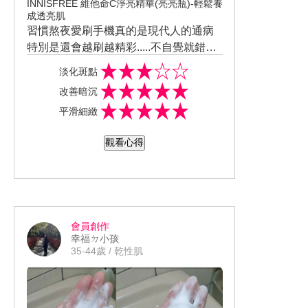
INNISFREE 維他命C淨亮精華(亮亮瓶)-輕鬆養
成透亮肌
習慣熬夜愛刷手機真的是現代人的通病
特別是還會越刷越精彩.....不自覺就錯過
睡眠時間了 長期下來迎接便是蠟黃又暗
而這款正是最適合像我這種作息不正
淡化斑點
淡的氣色 而且整體膚況也會跟著變得粗
常、膚色不均還暗沉泛黃來使用 因為它
改善暗沉
糙起來
有獨創亮白科技：金球膠囊 是由水溶性
產品是很好控制用量的滴管設計 一管的
平滑細緻
維生素C包裹著脂溶性維生素C 且總濃
用量剛好能擦整張臉 精華液內含許多金
度超過4%的亮白成分 綠茶酵素則是可溫
球膠囊只需輕搓立馬融開 也沒有一般韓
質地則是更趨近水狀 所以一抹即化開非
觀看心得
和代謝老廢角質、達到亮白功效 金球膠
系產品常見添加太多人工香料 基本上幾
常水潤好推勻 其覆蓋的面積也很寬大 真
囊+綠茶酵素的雙效配方加持下還能改善
乎無味!!
的完全零死角能擦拭到肌膚的每一處
吸收度部份更是沒話說的好!!! 簡單推幾
純維他命C的不穩定性 並以最溫和的方
回就能感受到精華液已經被肌膚給接收
式讓肌膚淨亮、拋光 怪不得又有"亮亮
了 而且不會有讓人討厭的黏膩感或是讓
待吸收後也會發現肌膚多了一股像是喝
瓶"之稱
肌膚覺得悶悶不透氣 整體還是偏清爽掛
飽水份後才會出現的柔嫩感 這時不論是
會員創作
更是一款早晚皆能使用的精華產品
用肉眼來看甚至是用手觸摸都是非常細
本身膚況如上面敘述的-長期上晚班導致
幸福ㄉ小孩
膩水嫩
越來越晚睡 仔細觀察除了整體膚色偏暗
35-44歲 / 乾性肌
沉蠟黃外 鼻翼處附近的毛孔稍嫌粗大點
用上一段時間最直接的感受到肌膚摸起
同時油光感也頗重 真的有種看起來就很
來更平滑些 幾乎沒有顆粒感 上妝後的持
勞累的感覺
妝度也有變得比較好 特別是眼下、法令
這時那怕只是簡單用妝前乳+蜜粉均勻並