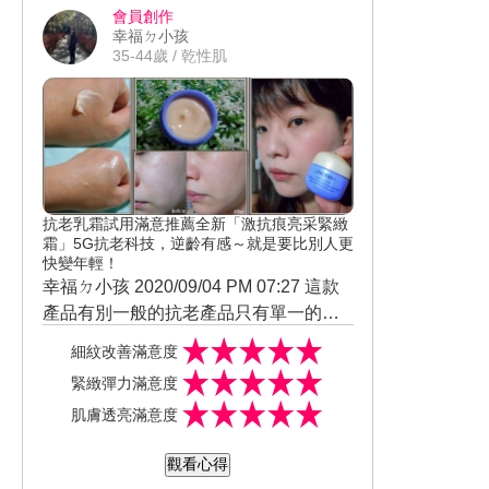
會員創作
著晚安面膜
能在妝前做救急敷5-10分鐘，這樣上妝
幸福ㄉ小孩
後的底妝會更服貼精緻，使用過明顯感
35-44歲 / 乾性肌
受到肌膚的明亮度向上提升許多，保水
度也較之前優，果然不愧是晚安面膜的
鼻祖。
抗老乳霜試用滿意推薦全新「激抗痕亮采緊緻
霜」5G抗老科技，逆齡有感～就是要比別人更
快變年輕！
幸福ㄉ小孩 2020/09/04 PM 07:27 這款
產品有別一般的抗老產品只有單一的功
效 不只是能解決因熟齡肌而增長造成肌
質地是非常紮實的乳霜狀 有著淡淡的花
細紋改善滿意度
膚問題外 還能同步改善膚色暗沉的困擾
香味十分高雅不刺鼻 不過印象中給熟齡
緊緻彈力滿意度
更是貼心推出兩款(豐潤版、輕盈版) 可
肌的抗老產品不外乎顯油膩厚重 有的甚
但一抹開來就會發現雖然質地是濃郁的
肌膚透亮滿意度
因季節、膚況、氣候來做調整
至不易吸收.......
乳霜狀 竟然很好推開而且延展性極佳 完
全沒有任何厚重、黏膩的觸感 就算上臉
而做為保養的最後一道手續滋潤度也是
觀看心得
後一樣是很好吸收不顯油光感
相當足夠 還能順便按摩那些令人在意的