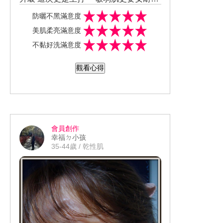
曬」 除此之外還是一款專為敏弱肌族群
而且即使是整日防護回家後 只要簡單潔
防曬不黑滿意度
及1歲以上幼兒設計的溫和防曬品 還做到
膚程序即可輕鬆卸除 超省事!! 同時防曬
美肌柔亮滿意度
無添加酒精、PARABEN防腐劑、礦物
力依舊強大→SPF50+/PA++++ 不論是外
上臉完全不用擔心會過於厚重黏膩 即使
不黏好洗滿意度
油、香料、色素 超安心配方~
出旅遊都剛剛好 質地除了很水潤外還很
重疊擦拭多次依舊超清爽更無泛白感 產
輕薄好推開
品更含有高達50%美肌的保濕成分 所以
即使出動吸油面紙→推均勻後立馬蓋上
觀看心得
也可拿來當妝前乳使用 大大簡化忙碌早
完全不給成膜時間 雖然剛敷上時還是有
晨的畫妝時間
些許的油光被瞬間吸出
這個夏天就讓SHISEIDO 安耐曬給肌膚
但整體看上去吸油面紙還是非常乾爽 在
全面性的防護 即使戴口罩也能清爽無負
在說明這質地真的是很清爽且不顯油膩
擔!!
所以那怕是臨時出門也能做好防曬 而那
會員創作
麼清爽的肌膚觸感 在耐汗防水程度卻是
幸福ㄉ小孩
超優秀
35-44歲 / 乾性肌