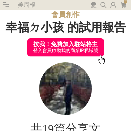
0
美周報
會員創作
幸福ㄉ小孩 的試用報告
按我！免費加入駐站格主
登入會員啟動我的商業IP私域號
共19篇分享文