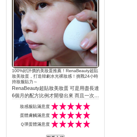
100%好評價的美妝蛋推薦！RenaBeauty超貼
妝美妝蛋，打造韓劇水光裸妝感！挑戰24小時
持妝服貼力～
RenaBeauty超貼妝美妝蛋 可是用盡長達
6個月的配方比例才開發出來 而且一次推
出3款不同造型能挑選重點是定價超~超
收納架→美妝蛋咖啡杯不但可以直接將
妝感服貼滿意度
好入手
美妝蛋收納在裡面直接帶著到處趴趴走
蛋體膚觸滿意度
外 還能將上蓋反蓋充當臨時的存放處 出
材質採用100%親水性聚氨酯材料+超涵
Ｑ彈蛋體滿意度
門旅遊更能防止殘留粉體的沾染問題 而
水配方比例 親膚力極佳且不易引發肌膚
且上下蓋都有設計通氣孔 所以即使用完
過敏 用法也很多元→乾用時：粉餅打
觸感上非常柔軟Q彈 即使是大力捏壓或