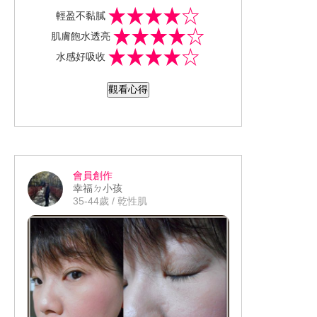
這次所送的是飽水控油基礎保養+防護乳
輕盈不黏膩
三件式組 還另外附美美的網袋!!
肌膚飽水透亮
而每款產品的容量都非常小巧 外出、旅
水感好吸收
遊份外適合
飽水控油雙效化妝水：除了不含酒精外
觀看心得
還是無油配方更具備高保濕成分
很適合現在白天還很炎熱但夜晚卻是偏
涼爽的氣溫
質地是流動稍慢一些的液體 產品還帶著
淡淡的花香調 不會刺鼻或是給人很濃烈
會員創作
雖然倒出來是水一樣的質地 但用手劃開
的香氣 完全推勻後更幾乎聞不太到
幸福ㄉ小孩
推勻後會發現產品多了一份潤澤感
35-44歲 / 乾性肌
而且並不會因為這樣的觸感而讓肌膚摸
起來覺得黏膩或是有悶悶的不舒服感 反
而更顯保濕度與滑嫩感
就入秋後的基礎保養來說 後續再補個輕
爽的乳液或是精華液就能快速完成整個
肌膚的保養流程
因為飽水控油雙效化妝水就兼顧潤澤保
濕這一塊了
飽水控油雙效水凝乳液： 產品擁有著兩