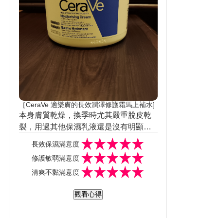
［CeraVe 適樂膚的長效潤澤修護霜馬上補水]
本身膚質乾燥，換季時尤其嚴重脫皮乾
裂，用過其他保濕乳液還是沒有明顯改
善。乾尬人都知道的修護「神」隊友-Ce
長效保濕滿意度
raVe 適樂膚，有效舒緩過乾疼痛。尋覓
修護敏弱滿意度
很久解決肌膚龜裂問題的修護乳液，但
清爽不黏滿意度
用過的不是保濕不夠力、就是使用起來
太黏。CeraVe適樂膚，一抹長效保濕清
觀看心得
爽不黏膩，全面修護肌膚問題。 喜歡使
用後的膚觸感受。保濕、修護效果好。