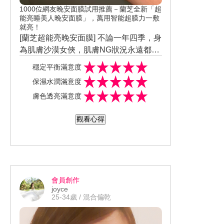
1000位網友晚安面膜試用推薦－蘭芝全新「超
能亮睡美人晚安面膜」，萬用智能超膜力一敷
就亮！
[蘭芝超能亮晚安面膜] 不論一年四季，身
為肌膚沙漠女俠，肌膚NG狀況永遠都是
讓人崩潰的脫皮乾裂起屑，使用產品
穩定平衡滿意度
後，讓NG肌變OK肌，肌膚狀況輕鬆解
保濕水潤滿意度
決。 健康肌WIN!「益膚微生態平衡科
膚色透亮滿意度
技」重起肌膚防禦力。「益膚微生態平
衡科技」透過微生態圈平衡，來解決因
觀看心得
睡眠品質不佳和各種對皮膚健康的有害
刺激物（例如細粉塵，紫外線）而導致
的皮膚不穩定狀況，強化肌膚防禦能
力，回復健康狀態。 平時宅女日常的臉
部雪花飄，到難得想美麗出門時浮粉不
會員創作
吃妝，叫人巴不得想直接打掉重練!每天
joyce
晚上均勻推抹全臉，水潤UP!角鯊烷配
25-34歲 / 混合偏乾
方，超保濕鎖水。透亮GET！一覺醒
來，肌膚更透亮。