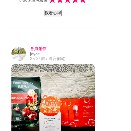
質地感受對我來說喜愛，洗面乳好起
泡，起泡秘訣：手掌微彎呈器皿狀，以
觀看心得
少量多次方式加水搓揉，以指尖起泡，
將手掌倒置，泡沫也不滴落的話就算完
成。泡沫綿密細緻，泡沫感受好沖洗，
洗臉後觸感喜歡，清爽、保濕不緊繃的
表現亮眼。持續使用後，膚況變健康，
會員創作
膚況透亮升級感受普通，後續保養吸收
joyce
的效果不錯。整體使用後會想回購或推
25-34歲 / 混合偏乾
薦他人。