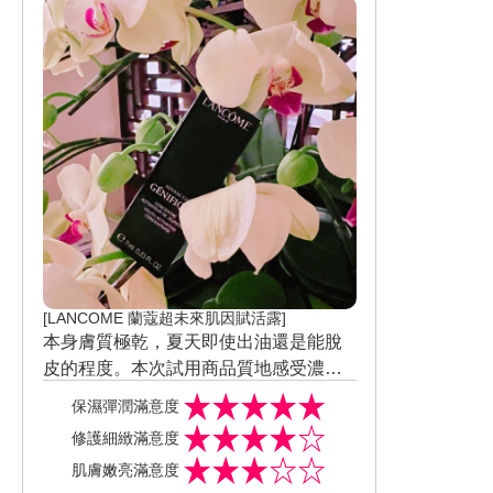
價認證 #美妝試用評價 #凝霜評價 #最強
凍齡修護 #紅石榴多酚 #氧顏森活
[LANCOME 蘭蔻超未來肌因賦活露]
本身膚質極乾，夏天即使出油還是能脫
皮的程度。本次試用商品質地感受濃
醇，使用後肌膚的膚觸感受豐潤，保
保濕彈潤滿意度
濕、潤澤感受俱佳，彈嫩效果尚可。臉
修護細緻滿意度
部光澤、提亮效果感受較不突出，肌膚
肌膚嫩亮滿意度
穩定度不錯，紅疹敏感和痘痘粉刺狀況