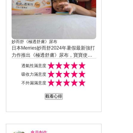
妙而舒《極透舒膚》尿布
日本Merries妙而舒2024年暑假最新強打
力作推出《極透舒膚》尿布，寶寶使用
黏貼型，尿布透氣性體驗像沒包！日本
透氣性滿意度
境內也同步流行的育兒神器，無感的隱
吸收力滿意度
形尿布，穿上不顯厚，不濕悶。以日本
不外漏滿意度
革命性新技術做到每片擁有 50億個透氣
孔
2，打造最高透氣性
1、減少40%濕氣
觀看心得
殘留*1，帶給屁屁通風裸肌感，堪稱尿
布界的涼感衣，穿比不穿更舒服！從新
生兒開始就可選用，也有方便小孩帶去
幼兒園的妙兒褲，從小培養自理能力，
寶寶穿脫容易上手，服貼不易脫落寶寶
會員創作