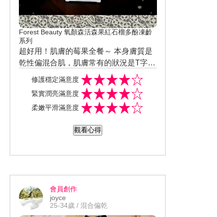
Forest Beauty 氧顏森活森果紅石榴多酚凍齡
系列
超好用！肌膚的莓果全餐～ 本身膚質是
乾性偏混合肌，肌膚常有的狀況是T字、
臉頰出油，卻又會乾燥脫皮。喜歡使用
修護穩定滿意度
後的膚觸感受，膚質改善到目前為止都
緊實潤亮滿意度
沒再乾裂，清爽度非常適合夏天，吸收
柔嫩平滑滿意度
力尚可，表現覺得不錯。使用後，保濕
力提升，肌膚彈嫩效果不明顯。使用
觀看心得
後，臉部光澤明顯，肌膚透亮無感。使
用後，改善皮膚乾燥缺水效果佳，改善
皮膚敏弱效果平平。使用後，改善肌膚
暗沉細紋效果不明顯，改善肌膚粗糙效
果普通。使用完凝霜、精華露、面膜後
會員創作
感受清透，整體使用後會想推薦他人。
joyce
氧顏森活 Forest Beauty TW ibeautyrepo
25-34歲 / 混合偏乾
rt 美周報 #美周報 #試用大隊 #試用好評