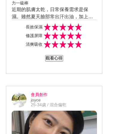
力一級棒
近期的肌膚太乾，日常保養需求是保
濕。雖然夏天臉部常出汗出油，加上因
為冷氣，臉部還是有脫皮乾燥的情況。
長效保濕
使用方式是保養第一步驟先使用水楊酸
修護屏障
溫和去角質，後續搭配依克多因，提升
清爽吸收
後續修護保濕，一滴就夠、快速吸收。
肌膚使用後的保水感、水潤程度，能維
觀看心得
持整日不乾燥。保濕鎖水力超強。 以前
在包包裡都會隨身攜帶一罐小乳液隨時
補擦，自從使用寶拉珍選「7%依克多因
保濕修護精萃」後，已經好一陣子小罐
裝乳液沒派上用場。 使用後沒覺得肌膚
會員創作
表面形成一層保水膜，但是若近距離拍
joyce
照和照鏡子時，肉眼可見肌膚表面光澤
25-34歲 / 混合偏乾
提升，水潤到發光。肌膚變得穩定、泛
紅狀況有改善。乾癢狀況本身並沒有。
採用最高濃度7%依克多因+7重玻尿酸，
質地水潤輕盈、好推勻、不黏膩。使用