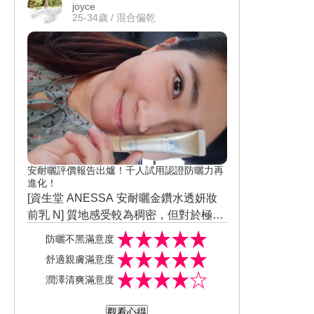
joyce
想回購。
25-34歲 / 混合偏乾
安耐曬評價報告出爐！千人試用認證防曬力再
進化！
[資生堂 ANESSA 安耐曬金鑽水透妍妝
前乳 N] 質地感受較為稠密，但對於極度
乾燥肌膚仍屬好推勻，軟管包裝方便直
防曬不黑滿意度
接擠出，不需先搖勻。抹開後的觸感不
舒適親膚滿意度
黏膩，肌膚可感受到水潤保濕。全臉頸
潤澤清爽滿意度
部皆可塗抹，順便利用機會將手掌心緊
緊由下朝上推展按摩肌膚，讓美麗從裡
觀看心得