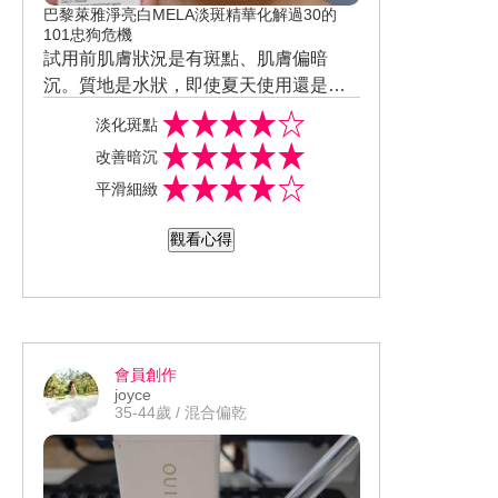
巴黎萊雅淨亮白MELA淡斑精華化解過30的
101忠狗危機
試用前肌膚狀況是有斑點、肌膚偏暗
沉。質地是水狀，即使夏天使用還是感
覺清爽、好吸收、因為不黏膩所以不會
#巴黎萊雅 #淨亮白MELA淡斑精華 #美
淡化斑點
感覺導致悶痘。使用後有感，洗臉清潔
白精華推薦 #美周報 #試用大隊 #美周閨
改善暗沉
完拍上化妝水後，一次約使用2-3滴精華
蜜活動 #試用好評價認證 #實測鑑定 #美
平滑細緻
液便能塗抹全臉。針對斑點處可以多塗
妝試用評價
抹幾次，加強效果。瓶身設計為滴管吸
觀看心得
取式，不用擔心因手部接觸讓產品容易
變質。畫圈按摩，幾乎可以一次就滲入
肌底。輕抹後肌膚感覺沒這麼暗沉，整
體亮了一階，斑點也淡化，膚色視覺上
均勻多了。雖然水狀卻保濕度不錯，膚
會員創作
觸平滑，臉部粗糙顆粒感降低。整體使
joyce
用後會想回購和推薦他人，願意持續使
35-44歲 / 混合偏乾
用，會推薦給親友。