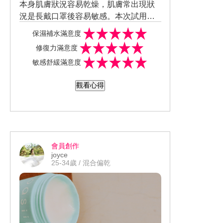
本身肌膚狀況容易乾燥，肌膚常出現狀
況是長戴口罩後容易敏感。本次試用商
品質地感受對我來說喜愛，膚觸感受抹
保濕補水滿意度
勻臉後觸感喜歡。精華液於化妝水後使
修復力滿意度
用，在夏天疊擦仍清爽不顯厚重，早晚
敏感舒緩滿意度
皆可無負擔的使用。個人偏愛睡前最後
再使用精華乳鎖住精華，可使保養效果
觀看心得
更加顯著。只要吸取適量於手心，輕柔
按壓由內而外均勻塗抹於全臉及頸部，
高效保養極速吸收，不黏膩，也沒有因
高保濕而致痘的表現。不論日常保養、
面膜使用前深度保養，提升保濕力，讓
會員創作
肌膚更水更發光，還是妝前打底，持久
joyce
保濕不脫妝，都可以一罐解決。舒緩效
25-34歲 / 混合偏乾
果感受不錯，塗抹後，乾燥舒緩效果快
速，癢和泛紅因臉部一直戴口罩，處於
悶熱不透氣的環境，所以效果不明顯。
保濕長效力感受尚可，塗抹後，肌膚表
面的保濕感過中午後就稍嫌不足，用後