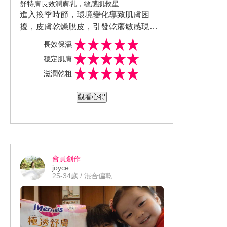
舒特膚長效潤膚乳，敏感肌救星
進入換季時節，環境變化導致肌膚困
擾，皮膚乾燥脫皮，引發乾癢敏感現
象。使用舒特膚長效潤膚乳後，對於肌
長效保濕
膚48H長效保濕效果的感受明顯，實測4
穩定肌膚
8小時仍有長效保濕感受，連續1週後即
滋潤乾粗
能感受到肌膚自己已建立保濕屏障。使
用舒特膚長效潤膚乳後修復肌膚乾燥粗
觀看心得
糙效果的感受不錯，深入滋潤乾燥，撫
平粗糙，質地清爽不黏膩悶熱，肌膚迅
速吸收達到保濕功效。感覺穩定膚況，
解決87%敏弱搔癢。緩解因乾燥搔癢而
脫屑。整體使用後會想回購及推薦他
會員創作
人。願意持續使用，會推薦給親友。使
joyce
用方法沐浴後立即使用舒特膚長效潤膚
25-34歲 / 混合偏乾
乳。 #舒特膚 #長效潤膚乳 #長效潤膚霜
#穩膚金三角配方 #美周報 #美周閨蜜活
動 #試用大隊 #試用好評認證 #實測鑑定
#美妝試用評價