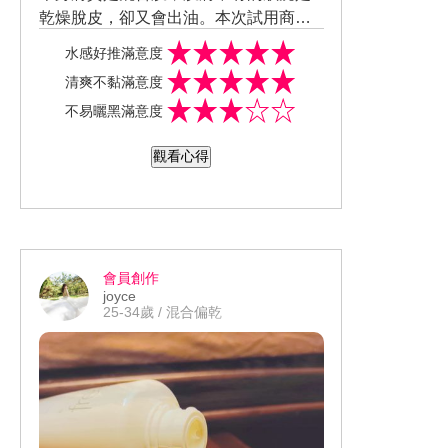
乾燥脫皮，卻又會出油。本次試用商品
質地感受清透，對我來說，喜歡這款防
水感好推滿意度
曬質地。使用後的膚觸感受輕潤，喜歡
清爽不黏滿意度
使用後的膚觸感受，清爽不黏膩等表現
不易曬黑滿意度
覺得棒。保濕潤澤感受好，使用後，保
持長效水嫩效果尚可。防水、耐汗、抗
觀看心得
摩擦效果感受俱佳，使用後，持久效果
有感。妝前使用效果感受不錯，當妝前
打底使用、妝感服貼、持妝效果持平。
臉部、身體兩用，清洗效果感受容易，
用一般洗卸品（洗面乳、沐浴乳）即可
會員創作
卸除，洗乾淨的效果明顯。整體使用後
joyce
會想回購和推薦給親友或他人。 #美周報
25-34歲 / 混合偏乾
#試用大隊 #防曬評價 #ALLIE #ALLIE 全
面防曬 #美肌自帶吸引力 #持采UV高效
防曬水凝乳EX Kanebo台灣鐘紡購物網 i
beautyreport 美周報