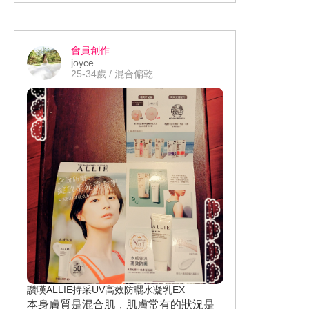
哺乳媽咪特別注重使用到身體的產品成
分，想需求安心高效的保濕修護乳液。C
reaVe適樂膚的產品配方是與皮膚科醫師
會員創作
共同研發，無添加香精、酒精、PARAB
joyce
EN類防腐劑，使用起來很安心。願意持
25-34歲 / 混合偏乾
續使用，會推薦給親友。 好用小秘密：
1.高效三重神經醯胺-EOP(修護鎖水)、N
P（保濕補水）、AP（柔嫩光滑） 2.MV
E長效保濕導入技術：漸進釋放保濕成分
可達24小時長效保濕 3.敏感肌適用
讚嘆ALLIE持采UV高效防曬水凝乳EX
本身膚質是混合肌，肌膚常有的狀況是