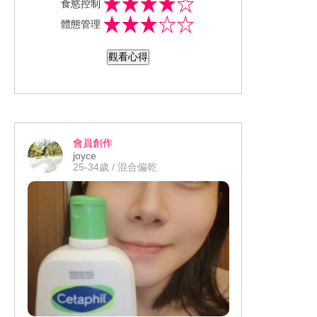
食慾控制
謝感受，搭配運動更能事半功倍。本次
體態管理
試用商品感受輕鬆管理體態曲線，使用
後整體改善感受只要3週，三餐飯前30分
觀看心得
鐘-1小時食用1-2顆，調整體質促進新陳
代謝，管理體態安心。欲加強使用，可
餐前3顆。整體使用後會想回購和推薦他
人。 自懷孕後自恃養胎，享受美食體態
走山，幸好認識體態管理神隊友C'y速纖
會員創作
小橘丸。MIT台灣製造，嚴選優質7大草
joyce
本萃取原料，純植物配方人人適用，茹
25-34歲 / 混合偏乾
素也不怕攝取到動物成分。無西藥成分
不怕體重反彈，為健康食品，可與平常
食用的酵素益生菌一同搭配使用。從根
本控制食慾、幫助燃脂代謝。減少甜食
渴望、帶來飽足感、轉換能量、提升活
力。檢測無防腐劑、無重金屬、無添
加，品質全面符合國際標準保證，吃了
才安全！