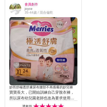
會員創作
原裝進口，專利Meiritage漢方活膚抗老
joyce
成份，讓保養就像在居家施作SPA，高
35-44歲 / 混合偏乾
效溫和，啟動肌膚修護力，換活肌膚光
采。整體使用後會想回購及推薦他人，
願意持續使用，會推薦給親友。
妙而舒極透舒膚尿布腰部不再搔癢的妙兒褲
寶寶長大，已開始訓練自己穿脫衣褲，
所以尿布幼兒園老師也改為要求使用褲
型。市面上褲型尿布有的擋部過長，有
透氣性