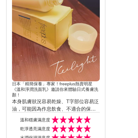
日本「精簡保養」專家！freeplus熱賣明星
《溫和淨潤洗面乳》邀請你來體驗日式養膚洗
顏！
本身肌膚狀況容易乾燥、T字部位容易泛
油，可能因為作息飲食、不適合的保養
品或上妝因素肌膚出狀況。不曾使用過
溫和穩膚滿意度
胺基酸洗面乳，購買洗顏產品會考慮它
乾淨透亮滿意度
的成份天然，不含酒精。本次試用商品
水潤保濕滿意度