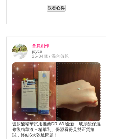
皆有提升。抗老感受平平，毛孔緊緻或
觀看心得
細紋改善效果還是追不上歲月不饒人的
速度。小黑瓶可當精華液使用，質地清
爽不黏膩、好吸收外，有其他加強和底
妝保養使用方法，混化妝水使用幫助穩
膚保濕、肌膚更水潤，混合底妝，加乘
會員創作
底妝保濕力、上妝更服貼。尚可回購和
joyce
推薦給親友。 Lancôme ibeautyreport 美
25-34歲 / 混合偏乾
周報 #美周報 #試用大隊 #抗老精華液評
價 #小黑瓶 #小黑瓶評價 #最強抗老精華
玻尿酸精華試用推薦DR.WU全新「玻尿酸保濕
修復精華液＋精華乳」保濕看得見雙正貨搶
試，終結6大乾敏問題！