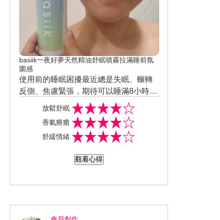
basiik一夜好夢天然精油舒眠噴霧拉滿睡前氛
圍感
使用前的睡眠困擾最近總是失眠、輾轉
反側、焦慮緊張，期待可以睡滿8小時。
使用方式噴灑在枕頭邊，情境是睡前30
放鬆舒眠
分鐘，營造入睡儀式感。使用後的感受
香氣療癒
不錯，嚴選7大天然植物精油搭配雙因子
舒緩情緒
夜眠科技，香氣不會過於濃烈刺鼻，心
情變化愉悅，放鬆效果佳。使用後整體
觀看心得
改善感受喜歡，入睡速度加快、睡眠品
質改善、隔天精神狀態有活力。整體使
用後會想回購這款睡眠管理好物，願意
持續使用，會推薦給親友他人。
會員創作