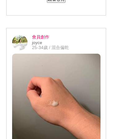
到外綻放。 趁難得的晴天測試防曬效
果，根據建議2～3小時補擦一次，在大
太陽下一整天並沒有明顯曬黑。雖然化
著全妝進行戶外活動，妝容也不會因悶
熱流汗而脫落。回家後只需日常卸妝洗
會員創作
臉，不需大費周章的用到強卸產品，毛
joyce
孔就能大口深呼吸了～整體值得繼續使
25-34歲 / 混合偏乾
用！