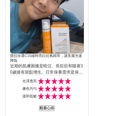
後整體改善感受佳，整體使用後會想回
購及推薦他人，真的不能沒有它。
寶拉珍選C15縮時亮白抗氧精萃，讓美麗光速
降臨
近期的肌膚困擾是暗沉、長痘痘和隨著3
0歲後有斑點增生。日常保養需求是保濕
和亮白，購買保養品時，熱衷追求抗氧
光澤透亮
化成分。使用C15縮時亮白抗氧精萃，1
膚色均勻
5分鐘肌膚有感光亮。改善暗沉不均，快
溫和低敏
速提升肌膚整體透亮度。使用方式潔顏
後，使用化妝水和去角質產品，之後直
觀看心得
接擇一使用這兩款精華，最後上乳液／
乳霜即可。早上使用「C15縮時亮白抗