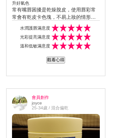
升好氣色
常有嘴唇困擾是乾燥脫皮，使用唇彩常
常會有乾皮卡色塊，不易上妝的情形。
平常會使用潤色唇膏，但又會產生嘴唇
水潤護唇滿意度
不吃色，仍舊乾裂起屑的雙重囧況。喜
光彩提亮滿意度
歡這款潤唇膏質地。使用後的膚觸感受
溫和低敏滿意度
尚可，滋潤修護的效果還好，潤色提亮
效果不錯。此款潤唇膏秉著醫美首發
觀看心得
（係指Curél品牌系列）強勢登場，獨特
雙光感提亮技術×無合成焦油色素×類神
經醯胺修護技術。連續使用7天後，唇部
乾燥粗糙改善效果明顯。乾荒女的「唇
光養成記」，重拾唇的光彩時刻！身為
會員創作
乾旱族，保濕是最重要的訴求，能順便
joyce
打造微素顏感更加分。願意持續使用，
25-34歲 / 混合偏乾
會推薦給親友 。