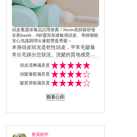
膚況確實感到更健康。修護效果感受
佳，持續保養後，膚觸更水嫩細緻、肌
膚有感，但透亮方面可以更加強。整體
使用後會想回購，對保養入門預算不高
頭皮養護保養品試用推薦！Kevin老師親研發
的小資上班族非常實用！
全新basiik，0矽靈添加連敏感頭皮、孕婦都能
安心洗護調理出蓬鬆豐盈秀髮～
本身頭皮狀況是乾性頭皮，平常毛髮最
常出毛躁分岔狀況。洗髮的質地感受清
爽，潤髮的質地感受綿密，對我來說質
頭皮清爽滿意度
地很喜愛。淨化液要輕柔按摩頭皮搓揉
頭髮蓬鬆滿意度
到起泡。像我頭皮乾燥，有時曬過太陽
髮質滑順滿意度
比較敏感，可將潤髮滲透精華直接塗抹
於頭皮上，兩項都用水沖淨即可。洗後
觀看心得
髮觸感受柔順，對我來說使用後的髮觸
喜愛。蓬鬆效果感受，使用後不是很明
顯。強健髮根效果感受，使用後，防掉
髮效果明顯，減少出油、抑止頭臭效果
不明顯。沒有因此減少洗頭次數，依舊
會員創作
維持每天睡前洗一次頭。整體使用後會