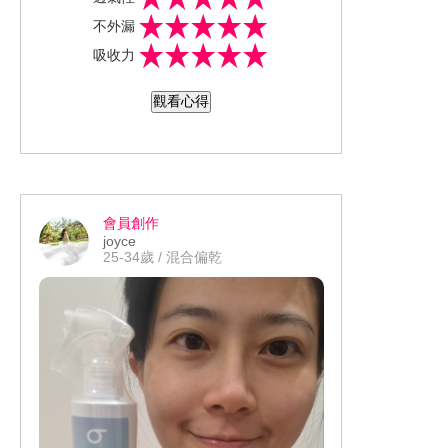
的防漏邊小孩不會自己翻好。尋覓試用
不外漏
多款，妙而舒妙兒褲小朋友好上手，經
吸收力
典代表兔子圖案吸引孩子，自己換穿意
願高。。這次體驗妙而舒極透舒膚尿
觀看心得
布，對尿布透氣性體驗不錯，屁屁不悶
熱、不會濕黏。小朋友不會因尿布悶熱
再一直哭鬧搔抓。尿布內裡裸膚般輕
薄，吸收力佳，不回滲、不怕漏，目前
也有用做過夜尿布，媽媽和寶寶都能安
會員創作
心一覺到天亮。而且有濕度顯示條，方
joyce
便媽媽目視判斷是否該更換尿布。換穿
25-34歲 / 混合偏乾
方便，妙兒褲_好穿好脫，一拉就能穿
好，服貼不滑落，也不勒肚肚腿庫，脫
掉時不會有觸目驚心的勒痕。穿著時不
會一大包，除了美觀，寶寶活動更方
便。一整天保持乾爽舒適，整體感受親
膚高透氣、長效鎖水，像沒包一樣，會
想回購和推薦親友，願意持續使用。