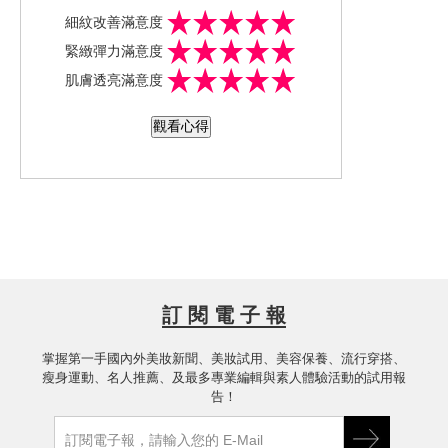
比別人快。輕盈柔滑質地的乳霜，能給
細紋改善滿意度
予肌膚補水，給予肌膚不黏膩地滋潤、
緊緻彈力滿意度
緊緻、抗老。明星緊緻配方紅花緊緻複
肌膚透亮滿意度
合物 TM(KURENAI-Trulift ComplexTM)
內含紅花萃取精華、踴子草本萃取精
觀看心得
華、保加利亞玫瑰水，三種緊緻成分能
有效維持肌底、促進彈力，打造肌膚更
加緊緻無痕。 使用了一星期Vital Perfect
ion，偷渡入侵的細紋倍受杯葛，在臉上
無法立案。只需輕鬆按摩三步驟：塗抹
－由內而外－由嘴角向上，妳的肌膚拉
提緊緻立刻上線，一早醒來膚色自然勻
亮，洗完臉三分鐘佛腳，睡過頭素顏出
訂 閱 電 子 報
門也不怕不怕啦！
掌握第一手國內外美妝新聞、美妝試用、美容保養、流行穿搭、
瘦身運動、名人推薦、及最多專業編輯與素人體驗活動的試用報
告！