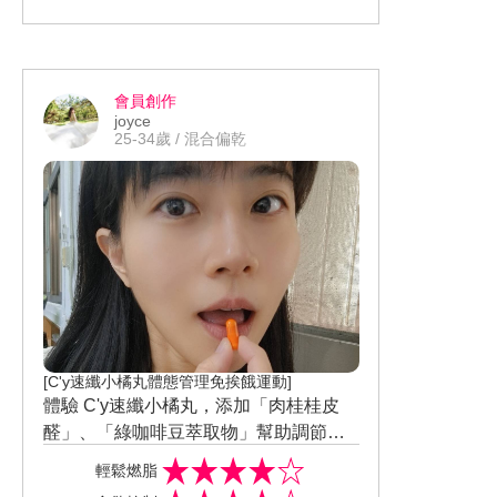
氧精萃」，美白及抗氧化保養一次到
位；晚上搭配「C25瞬效亮白淡斑精
華」，解決黑斑、曬斑等肌膚困擾。早C
會員創作
晚C使用後的感受光澤透亮、去暗沉、因
joyce
痘疤斑點淡化，所以膚色均勻許多。本
25-34歲 / 混合偏乾
身肌膚對保養品不易產生過敏或刺痛反
應，所以溫和低敏感受不明顯。連續使
用後，膚感光澤透亮，膚色均勻效果不
錯，整體改善感受佳。願意持續使用，
若價格平易近人會想回購，會推薦給親
友他人。 #寶拉珍選 #早C晚C #C15縮時
亮白抗氧精萃 #C25瞬效亮白淡斑精華 #
美周報 #美周閨蜜活動 #試用大隊 #試用
好評價認證 #實測鑑定 #美妝試用評價
[C'y速纖小橘丸體態管理免挨餓運動]
體驗 C'y速纖小橘丸，添加「肉桂桂皮
醛」、「綠咖啡豆萃取物」幫助調節代
謝，達到輕鬆維持體態，減輕負擔，保
輕鬆燃脂
持健康美麗，有食慾控制、幫助燃脂代