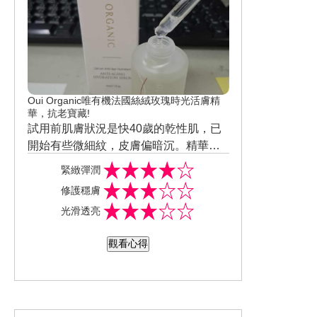
Oui Organic唯有機法國絲絨玫瑰時光活膚精
華，抗老寶藏!
試用前肌膚狀況是快40歲的乾性肌，已
開始有些微細紋，皮膚偏暗沉。精華業
質地水潤、且能快速滲透肌底，觸感輕
緊緻彈潤
盈好吸收、保濕度也不錯。使用方法是
修護穩膚
早晚在化妝水後，取用適量精華液，均
光滑透亮
勻塗抹於全臉、並延伸到頸部肌膚。Fuc
ogel多感官保濕專利配方，使用之後有
觀看心得
感提升肌膚彈性、改善暗沉、同時保濕
提亮及撫紋。奢華採用法國有機藥劑師
玫瑰，淡雅香氣幫助舒緩身心。內容物
來源99%天然成分，不含人工香精及Par
aben防腐劑，成分不易致敏。全罐法國