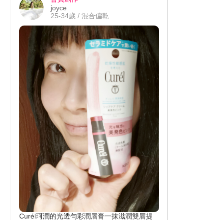
成就感高！尿布吸收力不怕漏，一片可
joyce
吸收12次尿量，媽媽寶寶都能安心睡到
25-34歲 / 混合偏乾
自然醒。妙而舒黏貼型好撕好黏，自由
調整符合身形。寶寶使用黏貼型整體感
受佳，不悶、好換穿。整體使用後會想
回購和推薦他人！一包NT$ 425，容
量： 33 片，平均一片12.8元，高CP值
的平價尿布，需要常換的女寶使用也不
心疼。 #妙而舒 #極透舒膚 #隱形尿布 #
美周報 #美周閨蜜活動 #試用大隊 #試用
好評價認證 #實測鑑定 #美妝試用評價
Curél珂潤的光透勻彩潤唇膏一抹滋潤雙唇提