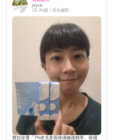
joyce
25-34歲 / 混合偏乾
寶拉珍選「7%依克多因保濕修護精萃」保濕