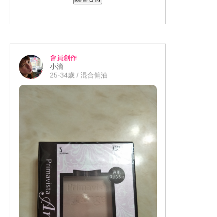
但是擦在臉上真的很薄透，毛孔真的還
能遮住一些，控油效果也不賴不會一下
子妝就花掉了，粉質也超細的。
會員創作
小滴
25-34歲 / 混合偏油