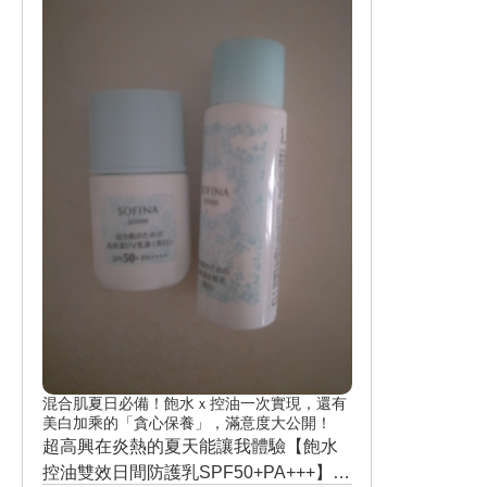
個兩次我的皮敷一定會水噹噹。
混合肌夏日必備！飽水ｘ控油一次實現，還有
美白加乘的「貪心保養」，滿意度大公開！
超高興在炎熱的夏天能讓我體驗【飽水
控油雙效日間防護乳SPF50+PA+++】，