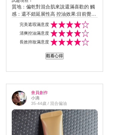
試趁現在！
質地：偏乾對混合肌來說還滿喜歡的 觸
感：還不錯延展性高 控油效果:目前覺得
還控油可以，但現在還不是夏天無法真
完美遮瑕滿意度
正的知道是否控油。 遮瑕效果:我覺得還
清爽控油滿意度
不錯，遮瑕度算高。 妝感效果:整體感覺
長效持妝滿意度
是屬於霧面的裝感，我喜歡霧面的裝
感。 如果夏天控油真的很強我會回購，
觀看心得
畢竟遮瑕度高，又能看起來很自然我覺
得還不錯。
會員創作
小滴
35-44歲 / 混合偏油