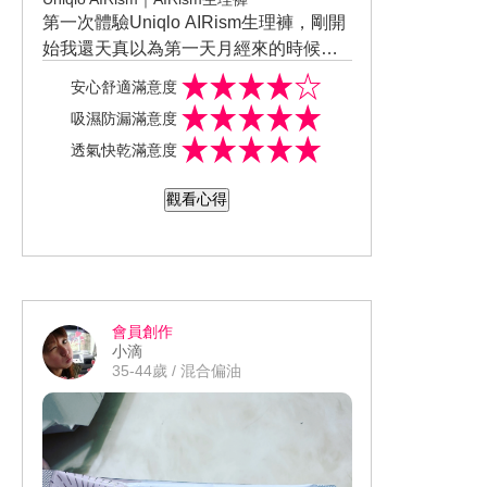
第一次體驗Uniqlo AIRism生理褲，剛開
始我還天真以為第一天月經來的時候不
用放衛生棉，我想說不用放衛生棉，那
安心舒適滿意度
大量來的時候該怎麼辦，生理褲底部真
吸濕防漏滿意度
的會吸收進去嗎？，結果錯誤觀念當月
透氣快乾滿意度
經前幾天來的時候量特別多還是要用衛
生棉，只是生理褲底部加厚，穿起來很
觀看心得
包覆也很透氣，怎麼睡也不太會外漏，
之後過幾天月經量變少的時候就可以不
需要衛生棉，直接穿生理褲就可以了
喔，如果月經少量流出來生理褲的底部
厚壂真的能吸水喔，而且材質屬於萊卡
會員創作
材質，很容易洗也很容易乾，我覺得還
小滴
不錯用喔
35-44歲 / 混合偏油