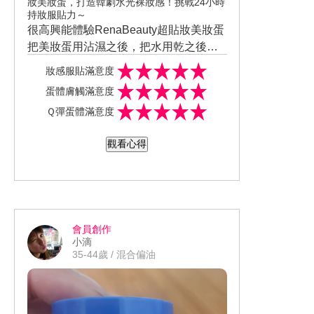
妝美妝蛋，打造韓劇水光裸妝感！挑戰24小時
持妝服貼力～
很高興能體驗RenaBeauty超貼妝美妝蛋
把美妝蛋用沾濕之後，把水用乾之後使
用一點粉底液沾到臉上之後再用美妝
妝感服貼滿意度
蛋，慢慢的把粉底液在臉上推開，整個
蛋體膚觸滿意度
妝感就是整個很服貼不會像用手指直接
Ｑ彈蛋體滿意度
推開一樣厚，整體皮膚看起來就是輕薄
透亮，連我鼻子上的毛細孔都用的很服
觀看心得
貼，美妝蛋的材質Q很多紮實而且怎麼捏
柔怎麼轉都不會掉削或裂痕按壓馬上就
能回彈效果還不錯，這個使用完我還會
在回購因為真的滿好用的，我會推薦給
我朋友使用便宜又耐用喔。
會員創作
小滴
35-44歲 / 混合偏油