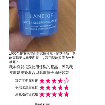
1000位網友晚安面膜試用推薦－蘭芝全新「超
能亮睡美人晚安面膜」，萬用智能超膜力一敷
就亮！
我本身就很愛使用保濕的產品，因為我
皮膚是屬於混合型肌膚鼻子油臉頰乾，
皮膚整個暗沉爆表，第一次使用打開淡
穩定平衡滿意度
淡的香味，擦在臉上我覺得滿清爽的不
保濕水潤滿意度
會油膩，每天晚上後來使用蘭芝超能亮
膚色透亮滿意度
睡美人晚安面膜，擦了厚厚一層來去睡
覺，一星期左右我發現皮膚整個變亮又
觀看心得