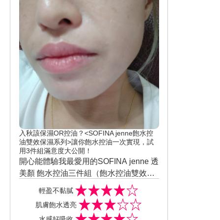
入秋該保濕OR控油？<SOFINA jenne飽水控
油雙效保濕系列>讓你飽水控油一次實現，試
用3件組滿意度大公開！
開心能體驗我最愛用的SOFINA jenne 透
美顏 飽水控油三件組（飽水控油雙效化
妝水 30ml+飽水控油雙效水凝乳液 10g
輕盈不黏膩
+飽水控油雙效日間防護乳 ，專門適合輕
肌膚飽水透亮
熟女的膚質用的，完全都不覺得黏膩又
水感好吸收