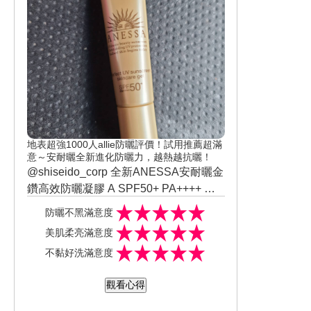
地表超強1000人allie防曬評價！試用推薦超滿
意～安耐曬全新進化防曬力，越熱越抗曬！
@shiseido_corp 全新ANESSA安耐曬金
鑽高效防曬凝膠 A SPF50+ PA++++ 第
一次使用凝膠防曬原想說，只要是高防
防曬不黑滿意度
曬係數通常擦在臉上整個會很悶很黏，
美肌柔亮滿意度
但使用）ANESSA安耐曬金鑽高效防曬
不黏好洗滿意度
凝膠 A SPF50+ PA++++，竟然意外的驚
喜，擦在臉上完全不悶還有淡淡的香
觀看心得
味，擦在臉上很清爽完全不黏，擦完之
後皮膚摸起來還有滑滑的感覺，真的讓