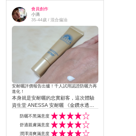
會員創作
小滴
35-44歲 / 混合偏油
安耐曬評價報告出爐！千人試用認證防曬力再
進化！
本身就是安耐曬的忠實顧客，這次體驗
資生堂 ANESSA 安耐曬 《金鑽水透妍
妝前乳 N SPF50+ PA++++，讓我擦在臉
防曬不黑滿意度
上不會悶悶黏黏的喔。 質地：個人還滿
舒適親膚滿意度
喜歡水乳狀 膚觸感受：擦在臉上玩去不
潤澤清爽滿意度
悶，不黏膩，滿清爽的。 防曬效果：我