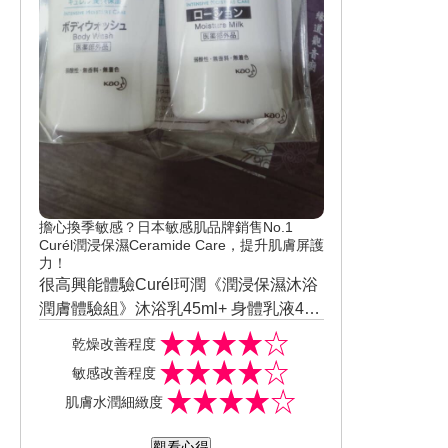
擔心換季敏感？日本敏感肌品牌銷售No.1
Curél潤浸保濕Ceramide Care，提升肌膚屏護
力！
很高興能體驗Curél珂潤《潤浸保濕沐浴
潤膚體驗組》沐浴乳45ml+ 身體乳液45
ml的產品 ，乳液白色沒有香味沐浴乳也
乾燥改善程度
是沒有香味的喔，沐浴乳洗完全身感覺
敏感改善程度
皮膚不乾澀也不緊繃滿舒服，乳液擦在
肌膚水潤細緻度
身體上延展性很好，一下子就吸收到我
皮膚裡面了，外面一層滑滑的好像多了
觀看心得