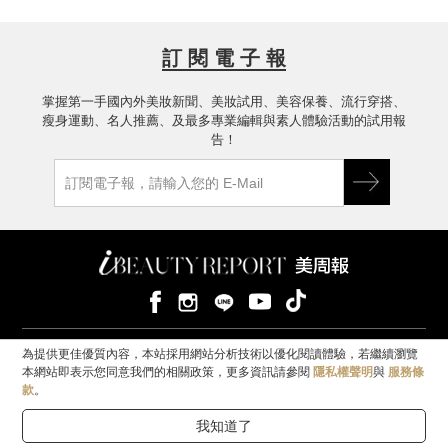
訂 閱 電 子 報
掌握第一手國內外美妝新聞、美妝試用、美容保養、流行穿搭、
瘦身運動、名人推薦、及最多專業編輯與素人體驗活動的試用報
告！
隱私權聲明
紅利兌換
聯絡我們
為提供更佳優質內容，本站採用網站分析技術以優化閱讀體驗，若繼續瀏覽
本網站即表示您同意我們的相關政策，更多資訊請參閱
隱私權聲明
與
服務條
免責聲明：網頁中所發表試用心得與體驗成效實因個人體質及感受而有不
款
。
同，非品牌之言論與立場。如需協助或希望獲得更多相關產品資訊，請洽品
牌尋求相關專業意見。
我知道了
© iBEAUTYREPORT 美周報數位媒體有限公司｜統一編號 55769069