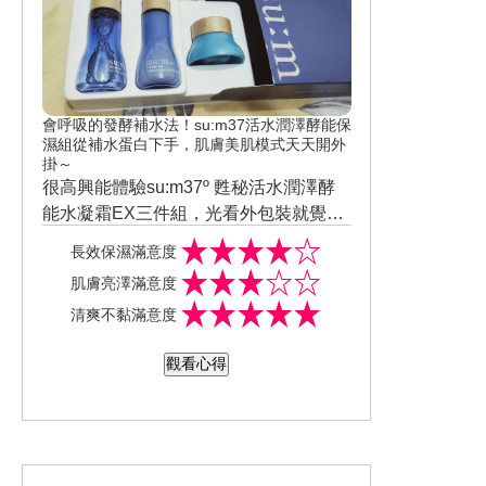
會呼吸的發酵補水法！su:m37活水潤澤酵能保
濕組從補水蛋白下手，肌膚美肌模式天天開外
掛～
很高興能體驗su:m37º 甦秘活水潤澤酵
能水凝霜EX三件組，光看外包裝就覺得
好漂亮瓶身也做的好特別，使用起來每
長效保濕滿意度
件商品 擦在臉上都好清爽也不黏膩，重
肌膚亮澤滿意度
點是很好吸收擦在臉上一下子就吸收到
清爽不黏滿意度
我臉上了有淡淡的香味很好聞，連續使
用幾片的效果 很保濕 上妝也超服貼還不
觀看心得
賴。