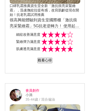
口碑乳霜推薦資生堂全新「激抗痕亮采緊緻
霜」，迅速撫紋拉提有感，改寫肌齡從現在開
始！抗老乳霜試用推薦
很高興能體驗到資生堂國際櫃「激抗痕
亮采緊緻霜」5G抗老逆轉力！ 使用起來
清爽不黏膩保濕效果也還不錯，擦在臉
週年慶優惠組合 「激抗痕亮釆緊緻霜
細紋改善滿意度
上有淡淡的香味，而且在臉上一下子就
（豐潤）50ml+資深堂活妍境泉露（豐潤
緊緻彈力滿意度
吸收進去了,隔天早上整個臉都有變亮
型）30ml+激抗痕亮釆緊緻霜（豐潤）1
https://www.instagram.com/p/CF_1qAqj
肌膚透亮滿意度
喔，毛孔也變小，我擦在臉上完全都沒
5ml」 #資深堂百年抗老科技之大成 #高
mr8/?igshid=uwe50f6wi4lf
有過敏反應也不會癢，加強按摩 臉看起
感度傳遞科技 #拉提神霜 #全新激抗痕亮
觀看心得
來有變小喔 滿推這一瓶的喔。
釆緊緻霜
會員創作
小滴
35-44歲 / 混合偏油