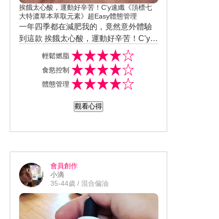
挨餓太心酸，運動好辛苦！C’y速纖《頂標七
大特濃草本萃取元素》超Easy體態管理
一年四季都在減肥我的，竟然意外體驗
到這款 挨餓太心酸，運動好辛苦！C’y速
纖《頂標七大特濃草本萃取元素》超Eas
@ibeautyreport #Cy速纖 #Cy速纖小橘
輕鬆燃脂
y體態管理 只要每餐前一個小時吃三顆膠
丸 #速纖小橘丸 #美周報 #美周閨蜜活動
食慾控制
囊，記得要多喝水，吃起來完全不會心
#試用大隊 #試用好評價認證 #實測鑑定
體態管理
悸或是不舒服，而且又是台灣製造的 ，
#保健營養品試用評價 #日常小物試用評
吃起來相對安心也能促進性陳代謝喔，
價
觀看心得
讓我吃大餐也不會有罪惡感🤣🤣🤣 全新
「C’y速纖小橘丸」就是體態管理神隊
友！MIT台灣製造，純植物配方、嚴選優
質草本萃取原料，符合國際標準全面零
添加，通過檢測無防腐劑、無重金屬殘
會員創作
留，不含西藥成分，100%品質保證吃了
小滴
才安心！ 而且從食慾控制、幫助燃脂代
35-44歲 / 混合偏油
謝著手，全新「C’y速纖小橘丸」一口氣
集結7大濃縮草本精華，比起市面上主打
體態管理的健康食品，最多添加幾種熱