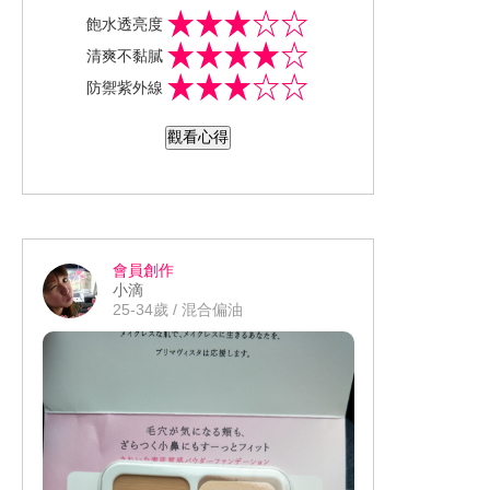
長期在太陽底下工作，希望防曬係數高
飽水透亮度
但又最怕防曬乳黏膩，泛白，悶，流汗
清爽不黏膩
之後身體都白白的，但是這款好棒哦，
防禦紫外線
完全不黏膩而且擦起來水水清爽的感覺
也不會泛白真的好用。 蘇菲娜 透美顏 美
觀看心得
白系列～ 【混合肌膚適用飽水控油雙效
化妝水】每天早晚擦在臉上控油效果我
真覺得還挺不錯的，價錢又便宜不貴，
很適合在台灣這種氣候使用，上底妝出
油也會比較慢。
會員創作
小滴
25-34歲 / 混合偏油