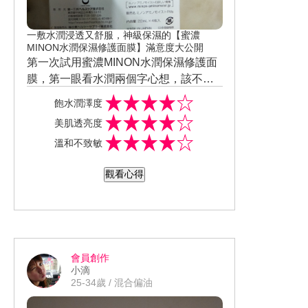
一敷水潤浸透又舒服，神級保濕的【蜜濃
MINON水潤保濕修護面膜】滿意度大公開
第一次試用蜜濃MINON水潤保濕修護面
膜，第一眼看水潤兩個字心想，該不會
是超級黏膩又滋潤的面膜吧，一打開包
飽水潤澤度
裝面膜取出的確很黏稠但奇怪的是不
美肌透亮度
油，而且面膜敷在臉上，我一邊掃地做
溫和不致敏
家事面膜還真的不會掉下來耶，但面膜
真的有點大片雖然敷在臉上像眼窩鼻翼
觀看心得
的地方都緊貼在我臉上，但是嘴巴周圍
就不是那麼好敷了，我敷在臉上約15分
鐘取下面膜，哇賽！皮膚好水嫩哦臉上
稍微按摩一下臉部就吸收在臉上完全不
會覺得臉黏黏悶悶不舒服，摸自己的臉
會員創作
變的很滑，不知道是不是這產品厲害，
小滴
我發現有許多小粉刺會自己排出來耶，
25-34歲 / 混合偏油
真的是有夠神奇的面膜啊，一個星期敷