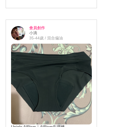
會員創作
小滴
35-44歲 / 混合偏油
Uniqlo AIRism｜AIRism生理褲