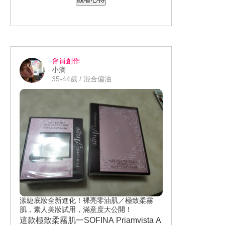
一層保護膜在保護肌膚不讓水分蒸發一
樣，兩者一起搭配皮膚真的比較不會那
麼乾癢囉。
會員創作
小滴
35-44歲 / 混合偏油
漾緁底妝全新進化！裸亮零油肌／極致柔霧
肌，素人美妝試用，滿意度大公開！
這款極致柔霧肌一SOFINA Priamvista A