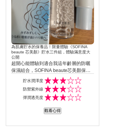
為肌膚貯水的保養品！限量體驗《SOFINA
beaute 芯美顏》貯水三件組，體驗滿意度大
公開
超開心能體驗到適合我這年齡層的防曬
保濕組合，SOFINA beaute芯美顏保濕
日間防禦乳升級版(清爽型)和保濕滲透露
貯水潤澤度
升級版(清爽型)和保濕滲透乳升級版(清
防禦紫外線
爽型)，這三款防禦乳清爽型真的很好
彈潤透亮度
用，真的很清爽連防曬係數這麼高既然
都不會悶也不會泛白，讓我長期在太陽
觀看心得
底下工作也不覺得皮膚悶悶的流汗也不
會產生削削或變白，保濕滲透乳升級版
(清爽型)擦起來剛開始覺得有點黏膩但一