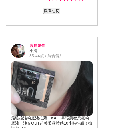
覺得有擦就是多一層保護，這幾天擦起
觀看心得
來，皮膚沒有明顯變黑。 防水防汗效
果：因為工作關係，臉部流汗完全沒有
甚麼影響也不會泛白。 保濕效果：老實
說其實沒什麼感覺。 舊款跟新款的差
別，只覺得變得更清爽不黏膩不會擦完
會員創作
整個臉又悶又黏。 使用了幾天效果還算
小滴
不錯，我還是會買來使用，防曬係數高
35-44歲 / 混合偏油
又不黏膩，值得推薦。
最強控油粉底液推薦！KATE零瑕肌密柔霧粉
底液，油光OUT超美柔霧妝感10小時持續！搶