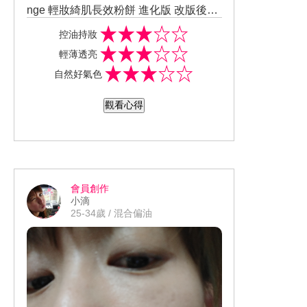
nge 輕妝綺肌長效粉餅 進化版 改版後的
《輕妝綺肌長效粉餅》粉質更加細緻、
控油持妝
柔貼肌膚，輕拍兩頰就能均勻修飾斑點
輕薄透亮
和瑕疵，秘訣在於獨家「毛孔修飾技
自然好氣色
術」，以光感科技修飾毛孔凹凸造成的
陰影，在不同光線下也能展現零瑕疵的
觀看心得
好膚質，就像啟動了肌膚的美顏模式，
展現明亮的極致柔霧肌！ 使用用手摸粉
餅的觸感很細緻，粉盒也超可愛的，擦
在臉上控油效果還不錯喔至少到下午了
還沒什麼脫妝，連粗大毛孔也能遮住很
會員創作
像柔焦模式擦起來粉霧粉霧，斑點部分
小滴
稍微能遮住但是整體而言真是個CP值超
25-34歲 / 混合偏油
高的粉餅。