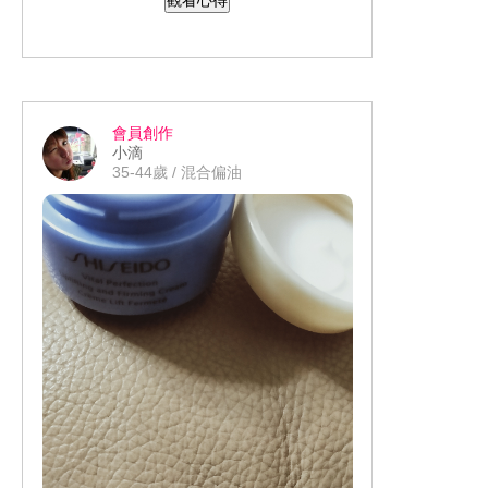
變得有光滑，鼻孔的粗大也明顯變小，
我發現這瓶裡面添加了益膚微生態平衡
科技，強化肌膚防禦能力，添加角鯊烷
加強保濕鎖水，整個就是超厲害的產
品，我現在晚上每天都一定要擦超能亮
會員創作
睡美人晚安面膜，不然會沒安全感，因
小滴
為真的很好用。
35-44歲 / 混合偏油