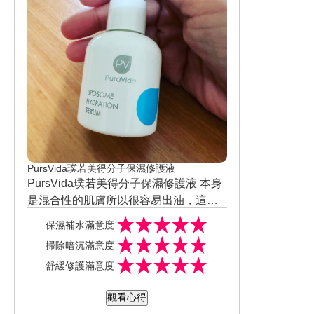
門成分，更能做到全方位體態管理。添
加「桑葉」、「武靴葉」萃取物，減少
甜食渴望，「藤黃果」帶來飽足感；
「肉桂桂皮醛」、「綠咖啡豆萃取物」
幫助調節代謝、減輕負擔；加上「啤酒
酵母」幫助「TCA循環」轉換能量、提
升活力，「辣椒素」加強燃脂，搭配運
動事半功倍！
PursVida璞若美得分子保濕修護液
PursVida璞若美得分子保濕修護液 本身
是混合性的肌膚所以很容易出油，這次
體驗PursVida璞若美得分子保濕修護液
保濕補水滿意度
質地偏水水的很清爽喔，擦在臉上一下
掃除暗沉滿意度
就吸收進去了，保濕效果也滿不錯的，
舒緩修護滿意度
也不會一下子就出油亂長痘痘，也沒有
過敏跡象 ，隔天上妝維持度也很持久，
觀看心得
皮膚也變得明亮許多不會黯淡無光