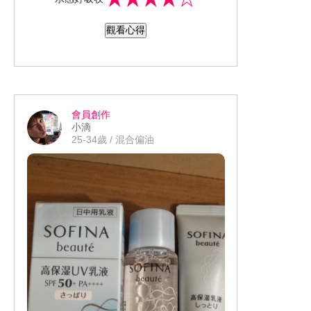
很好吸收，而且用起來淡淡的香味，連
白天用的防曬乳我係數那麼高擦在臉上
觀看心得
我都不覺得悶讓我用起來很放心，控油
效果還不錯，連續擦幾天皮膚提亮許
多，鼻子出油狀況稍微有改善總之結論C
P值破表便宜又好用的保養品完全不輸專
櫃品質。
會員創作
小滴
25-34歲 / 混合偏油