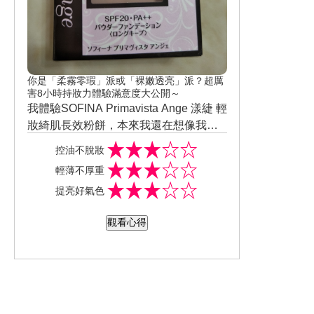
你是「柔霧零瑕」派或「裸嫩透亮」派？超厲
害8小時持妝力體驗滿意度大公開～
我體驗SOFINA Primavista Ange 漾緁 輕
妝綺肌長效粉餅，本來我還在想像我因
為工作性質，長期都要在外面奔跑這幾
控油不脫妝
年的夏天也越來越恐怖超級熱，我又很
輕薄不厚重
怕熱又超會流汗，所以我體驗了這個粉
提亮好氣色
餅給我的感覺是，粉質真的很細擦在臉
上稍微有遮暇效果但是不至於有厚重妝
觀看心得
感，控油跟持妝效果比我想像中的還要
更好一些，個人覺得這個價錢cp值滿高
的。