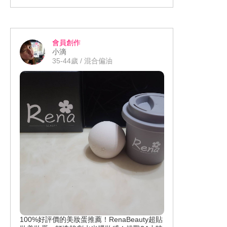
我嚇一大跳，高防曬係數擦在臉上整個
就超放心完全不怕被曬黑，回到家洗臉
也能輕鬆洗掉我很推薦這瓶夏天怕悶熱
會員創作
的人真的很適合這瓶。
小滴
35-44歲 / 混合偏油
100%好評價的美妝蛋推薦！RenaBeauty超貼