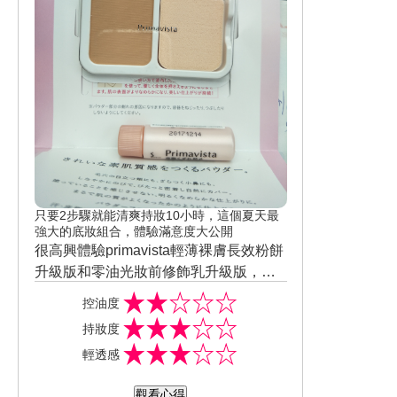
只要2步驟就能清爽持妝10小時，這個夏天最
強大的底妝組合，體驗滿意度大公開
很高興體驗primavista輕薄裸膚長效粉餅
升級版和零油光妝前修飾乳升級版，沒
想到體驗的粉餅出乎意料的有份量，乍
控油度
看還以為是正品咧，使用修飾乳在炎熱
持妝度
的夏天擦在臉上不油膩帶點粉粉的感
輕透感
覺，而且不會悶悶的還不錯用，之後再
疊上升級版的粉餅遮暇力我覺得還好，
觀看心得