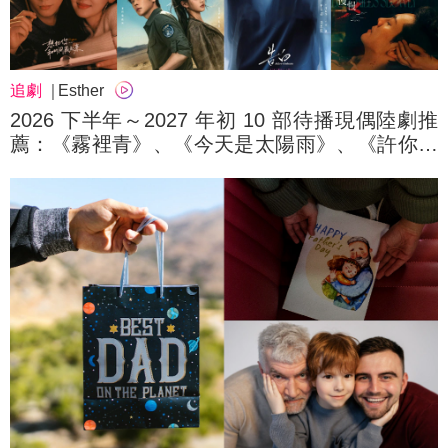
追劇
Esther
2026 下半年～2027 年初 10 部待播現偶陸劇推
薦：《霧裡青》、《今天是太陽雨》、《許你星
河千里》⋯完全不用怕劇荒！