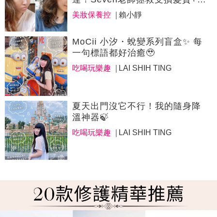
美燙出心儀慵懶感。首次燙髮
美妝保養控
賴小靜
（含剪）可享兩千優惠價！台北
平價美髮神救援
MoCii 小汐・蛻變系列盲盒✨ 每
一句標語都好治癒🥹
吃喝玩樂趣
LAI SHIH TING
夏天出門沒它不行！我的隨身降
溫神器🍃
吃喝玩樂趣
LAI SHIH TING