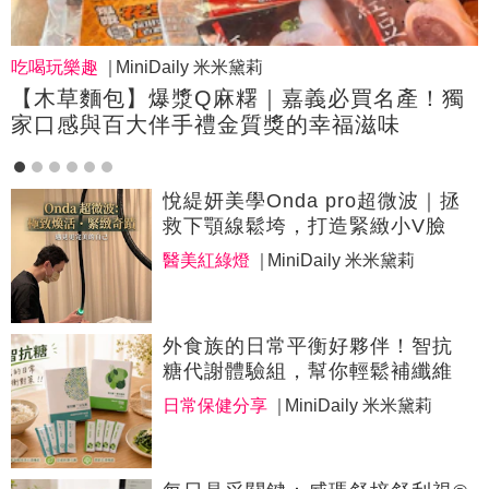
吃喝玩樂趣
MiniDaily 米米黛莉
【木草麵包】爆漿Q麻糬｜嘉義必買名產！獨
家口感與百大伴手禮金質獎的幸福滋味
悅緹妍美學Onda pro超微波｜拯
救下顎線鬆垮，打造緊緻小V臉
醫美紅綠燈
MiniDaily 米米黛莉
外食族的日常平衡好夥伴！智抗
糖代謝體驗組，幫你輕鬆補纖維
日常保健分享
MiniDaily 米米黛莉