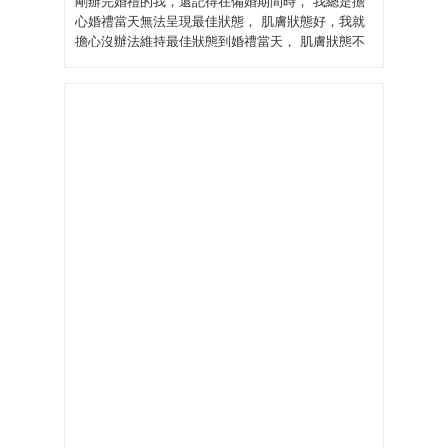
剛辦完婚禮的我，還記得在備婚期間時， 我總是擔
心婚禮當天無法呈現最佳狀態， 肌膚狀態好，我就
擔心沒辦法維持最佳狀態到婚禮當天， 肌膚狀態不
好，像是有較明顯的顆粒感、痘痘 或是泛紅的情
況， 我就擔心沒辦法在婚禮前把肌膚養好， 真的是
不管怎樣都能讓我有所擔心!!
而 #takami #角質道小藍瓶，就是維持肌膚和心情穩
定的最佳秘密武器!! 其為透明液狀質地，流動性非常
好，聞起來也沒有什麼味道， 清潔後，只要在滴在
手心，勻開溫熱後，輕拍上臉即可， 上臉後，很快
就能被肌膚吸收，感覺也很清爽沒有黏膩感， 待2-3
分鐘後，再上後續其他保養時，會覺得後續保養變
得更好吸收， 膚況感覺會比較穩定健康，減緩肌膚
泛紅或是顆粒感的情況， 摸起來也比較平滑，看起
來也比較透亮有光澤。