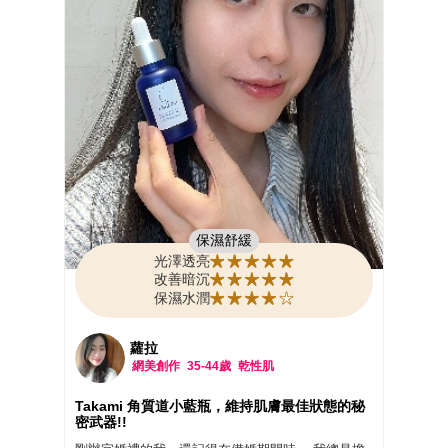
往的酸類煥膚通常會造成皮膚脫皮泛紅）
🩵有效改善粗糙與粉刺
🩵「養出」透明感 日本強調的水煮蛋肌與透明感，
多半來自健康的角質層。在不傷害肌膚屏障的前提
下，使角質排列平整，讓肌膚自然透亮
以上產品的優點，因為小藍瓶屬於溫和調理型產
品，所以是長效型保養，用幾天的我就有感了~那一
定要繼續用下去~就能找回摸起來嫩嫩的水煮蛋肌了
~
📌使用方法 小藍瓶很特別,被設定為保養的「第0
步」,屬於前導精華
1️⃣洗完臉後將水分擦乾 2️⃣滴管有刻度,取用一次用量
保濕舒緩
滴在掌心溫熱 3️⃣「按壓」方式上臉（不要用摩擦塗
光澤透亮
的） 靜待約 3分鐘讓精華完全吸收,再接續使用化妝
改善暗沉
水等原本保養程序
保濕水潤
#TAKAMI #角質道小藍瓶 #角質精華推薦 #美周報 #
美周閨蜜活動
@takami_tw @ibeautyreport.tw
蘿拉
網美創作
35-44歲
乾性肌
Takami 角質道小藍瓶，維持肌膚最佳狀態的秘
密武器!!