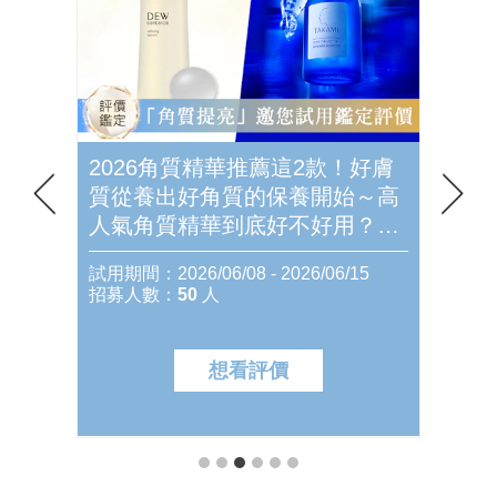
！好膚
2026美白精華推薦這3款！美周
20
～高
報評價團邀你搶先體驗，挑戰7
美周
？怎
天無瑕透亮，一起來看看網友們
SU
先體
的心得評價如何？
萊雅
15
試用期間：2026/05/12 - 2026/05/24
試用期間：
好用
招募人數：
150
人
招募人
分別
想看評價