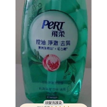
頭髮洗護染