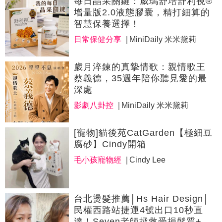
每日晶采關鍵：威瑪舒培舒利視®
增量版2.0液態膠囊，精打細算的
智慧保養選擇！
日常保健分享
MiniDaily 米米黛莉
歲月淬鍊的真摯情歌：親情歌王
蔡義德，35週年陪你聽見愛的最
深處
影劇八卦控
MiniDaily 米米黛莉
[寵物]貓後苑CatGarden【極細豆
腐砂】Cindy開箱
毛小孩寵物經
Cindy Lee
台北燙髮推薦│Hs Hair Design│
民權西路站捷運4號出口10秒直
達！Seven老師拯救受損髮質+完