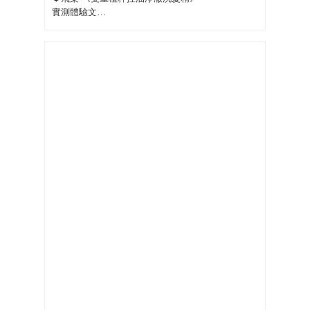
實測體驗文…
天啊 每次到夏天 熱爆的時候 還要騎車出門 帶安全
帽一點都不通風、太陽又超曬。 現在天氣只會越來
越熱.. 總不可能 在安全帽裡面裝電風扇；出門吃飯
帶小孩去上課 帽子脫掉 都覺得 自己 還在帶安全
帽。 又扁又塌 而且 流汗 還會把頭髮悶的 濕濕油油
的、 之前做 餐飲的時候 也是 每天 回家 頭髮都是食
物味 外出 吃先生最愛的火鍋 也是， 頭髮身上都是
（火鍋味）
安全帽 不能裝電風扇 天氣熱 吃火鍋 燒肉 沒關係
了！ 因為我有飛柔秘密武器 雙重植粹 控油 淨澈 去
屑
擠出來 是透明無矽靈 用澳洲茶樹油^+紅石榴 味道
很清香 泡泡搓揉出來 很綿密。 上髮後 不乾澀 很好
的起泡～
果香 很持香… 洗完 先生都覺得 怎麼那麼好聞 他都
想到蜜蜂來採花蜜了😂
☆洗完 睡了 一天 ，真實 有感、 隔天 一樣戴安全帽
帶小孩上課 一樣炎熱的天氣～ 帽子脫掉 真的有很蓬
鬆的感覺 不會再有黏膩的 髮絲 黏在額頭上…
也不會因為流汗 頭髮 有悶悶的味道
頭皮清爽 人就清爽了！