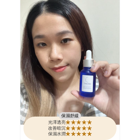
喜歡😍重點不只香 真的把油膩都帶走，洗完超清爽
～
吹完頭髮 頭皮持續清爽 連小細毛都站了起來🌱 就知
道頭髮變得多蓬鬆！ 從背面看柔順光澤一次到位✨
誰看得出來我是三寶媽🤪
飛柔《雙重植粹控油淨澈洗髮露》 一定是忙碌媽媽
月子媽媽的好夥伴 首選高CP值洗髮露 找回屬於自
己最閃耀的狀態！
保濕舒緩
光澤透亮
改善暗沉
保濕水潤