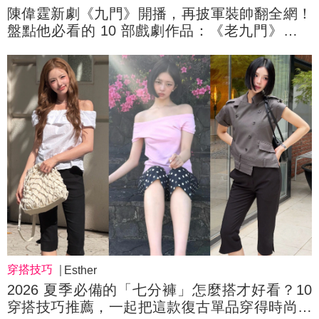
陳偉霆新劇《九門》開播，再披軍裝帥翻全網！
盤點他必看的 10 部戲劇作品：《老九門》《許
我耀眼》《斛珠夫人》⋯你的 TOP 1 是哪部？
穿搭技巧
Esther
2026 夏季必備的「七分褲」怎麼搭才好看？10
穿搭技巧推薦，一起把這款復古單品穿得時尚又