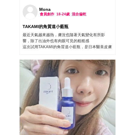
Mona
會員創作
18-24歲
混合偏乾
TAKAMI的角質道小藍瓶
最近天氣越來越熱，膚況也隨著天氣變化有所影
響，除了出油外也有肉眼可見的粗糙感
這次試用TAKAMI的角質道小藍瓶，是日本醫美皮膚
科權威Hiroshi Takami醫師首創「護養角質」概念產
品，獨創專研「七重酵素配方」，搭配親膚Ph4.7滲
透科研技術深入調理角質
相較於以往高濃度酸類煥膚或過度物理摩擦的去角
質產品，它是水狀的質地，用法很特別，在洗臉後
可以直接使用，手心溫熱後輕壓上臉等待三分鐘吸
收後，就能進行後續的保養，完全不影響保養的順
序～
因為是按壓上臉的方式，可以減少角質受損，用溫
和不刺激方式代謝角質，幫助皮膚穩定更新及減少
敏弱的狀況，很適合跟我一樣的敏感肌使用！
連續使用7-28天會有明顯的透亮感，我自己使用一週
後就覺得觸感上有差，不過如果是敏感肌還是建議
要先在耳後使用，避免過敏的狀況發生唷🫶🏻