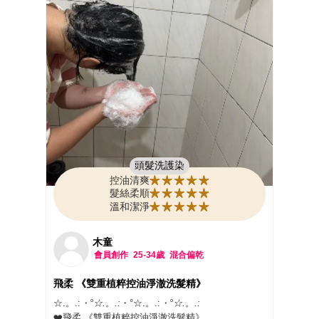
皮被深度清潔，洗髮時能感受到清爽舒服的感受，
@pert_tw @ibeautyreport.tw
加上洗髮時有清新微甜的石榴味以及茶樹微清涼
感，自然療癒的植粹香味，讓洗完頭心情瞬間大好
～✨
吹乾頭髮後，最明顯的感受就是頭髮柔順好整理，
髮根整個蓬鬆起來！頭皮能維持持久清爽，但髮絲
依然保濕不乾澀。即使到了第二天中午，頭髮依然
保持柔順蓬鬆、完全不油膩，輕鬆找回健康有光澤
的髮質狀態！💖 最厲害的是，連屬於油性髮質的老
公也大大讚賞，洗髮時的清涼舒爽感！
整體來說，這絕對是小資族高 CP 值的洗髮露首
選！推薦給跟我一樣追求頭皮清爽、髮根蓬鬆的人
頭髮洗護染
～
控油清爽
髮絲柔順
溫和潔淨
木童
會員創作
25-34歲
混合偏乾
飛柔 《雙重植粹控油淨澈洗髮精》
☆.。.:
・°☆.。.:
・°☆.。.:
・°☆.。.:
❤️飛柔 《雙重植粹控油淨澈洗髮精》