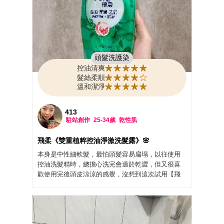
皮有輕盈感，髮根也不會過於乾澀。
吹整後的髮絲，原本扇蹋的髮絲，變的比較有澎鬆
很多，且髮絲柔順好整理不打結了，使用這一款洗
髮露後，久違的髮絲澎鬆度又出現了，每天都很期
待洗髮的時間，推薦你一定要來試試這一款《雙重
植粹控油淨澈洗髮露》，非常適合炎熱的夏天使
頭髮洗護染
用。
控油清爽
每天持續使用下，假日出門時，總是有澎鬆柔順的
髮絲柔順
秀髮，現在我騎車拿下安全帽之後，頭髮也沒那麼
溫和潔淨
扁蹋了，也不會一直癢癢的，控油效果也比其他之
前好很多，輕鬆簡單的就找回健康的頭髮狀態，體
驗後非常滿意，會持續回購使用的，這款高CP值的
413
駐站創作
25-34歲
乾性肌
洗髮露，真的太適合我了，太棒了。
飛柔《雙重植粹控油淨澈洗髮露》 的配方是天然無
飛柔《雙重植粹控油淨激洗髮露》🌸
負擔的 這一瓶做到了控油＋去屑＋去頭皮味＋柔順
💜
本身是中性細軟髮，最怕頭髮容易扁塌，以往使用
💜💜💜99%高純茶樹油、甄選天然紅石榴精華 💜💜
控油洗髮精時，總擔心洗完會過於乾澀，但又很喜
💜3大零添加、溫和弱酸性，天天安心洗髮 💜💜💜快
歡使用完後頭皮涼涼的感覺，沒想到這次試用【飛
速潔淨控油、輕鬆擺脫頭皮癢、頭皮屑 💜💜💜柔順
柔雙重植粹控油淨激洗髮露】，體驗感受挺滿意
直到髮尾、持久散發清新髮
的！
#飛柔 #植粹控油淨澈洗髮露 #飛柔洗髮露 #美周報 #
它的質地非常容易起泡，輕輕搓揉就能搓出細緻豐
美周閨蜜活動 #試用大隊 #試用好評價認證 #實測鑑
富的泡泡，而且好沖洗不殘留。 洗頭時能感受到頭
定 #美妝試用評價 #PERT飛柔