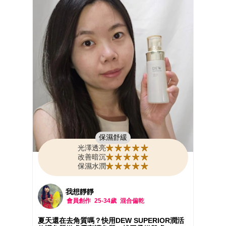
前使用 好像一道隱形的魔法屏障喔😍 擦上臉能快速
吸收 完全不黏、沒有負擔，真的超喜歡！
品牌創辦人高見洋醫師說 長期觀察女生們的肌膚問
題 發現許多人的保養重點放在 美白、抗老、緊緻等
功能型需求 卻忽略了肌膚最基礎的〔角質狀態〕
角質層雖然只有薄薄一層 卻要負責鎖住水分、保護
肌膚 因此TAKAMI提出「 #角質道 」的保養理念
角質層雖然非常薄 卻肩負肌膚的重要任務 健康的角
質能幫助肌膚維持水分 也能減少外界環境刺激帶來
的不舒服
日常生活中 過度洗臉、頻繁去角質、酸類保養 都可
能讓角質屏障承受較大壓力
當角質狀態不穩定 肌膚就容易出現乾燥、粗糙、缺
乏光澤等問題
保濕舒緩
TAKAMI希望透過日常保養 協助角質維持正常更新
光澤透亮
循環 讓肌膚回到穩定的狀態
改善暗沉
用了這麼多水感型精華 我還是最愛 #TAKAMI小藍瓶
保濕水潤
🩵
我想靜靜
會員創作
25-34歲
混合偏乾
夏天還在去角質嗎？快用DEW SUPERIOR潤活