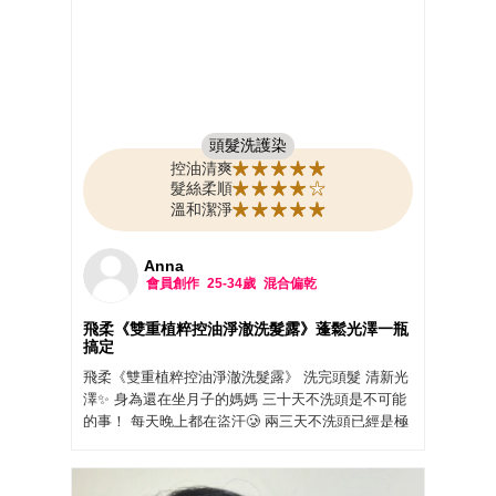
真的很忙碌 還要煮飯的媽咪 很值得入手 而且 很平
價 各大實體通路都可以 輕鬆購買 讓好的洗髮露 保
護我們的第二張（臉） 頭髮長得好不好 一看就知
道， 對自己的頭髮好 就是對自己好 不然 當媽媽的
時候 還要經歷一段 掉髮的時光 頭髮真的是一去不回
頭；洗完看到地上的頭髮 都覺得 好難過.. 捨不得！
可是必經之路 「可以靠 好的洗髮精 來保護」
頭髮洗護染
謝謝 美周報 試用 讓我能真的 體驗到一款適合 自己
控油清爽
頭皮 跟 找回 清爽的髮絲（乾爽的頭皮）
髮絲柔順
溫和潔淨
☆飛柔 植粹控油淨澈洗髮露☆ 推推
#飛柔 #植粹控油淨澈洗髮露 #飛柔洗髮露 #美周報 #
美周閨蜜活動 #試用大隊 #試用好評認證 #實測鑑定
Anna
#美妝試用評價
會員創作
25-34歲
混合偏乾
飛柔《雙重植粹控油淨澈洗髮露》蓬鬆光澤一瓶
搞定
飛柔《雙重植粹控油淨澈洗髮露》 洗完頭髮 清新光
澤✨ 身為還在坐月子的媽媽 三十天不洗頭是不可能
的事！ 每天晚上都在盜汗🥲 兩三天不洗頭已經是極
限～ 四十八小時清新淨爽🌿 是多麼重要的事情
飛柔《雙重植粹控油淨澈洗髮露》 一搓起泡，泡沫
像雲朵般綿密🫧 一打開散發紅石榴的清香！ 好讚好