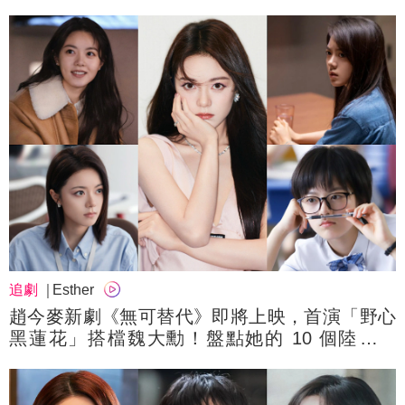
有型！
追劇
Esther
趙今麥新劇《無可替代》即將上映，首演「野心
黑蓮花」搭檔魏大勳！盤點她的 10 個陸劇角
色：《驕陽似我》聶曦光、《開端》李詩情⋯誰
是你的 TOP 1？