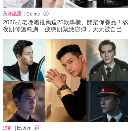
美容議題
Celine
2026抗老晚霜推薦這25款專櫃、開架保養品！熬
夜肌修護穩膚、疲憊肌緊緻澎彈，天天被自己美
醒～
追劇
Esther