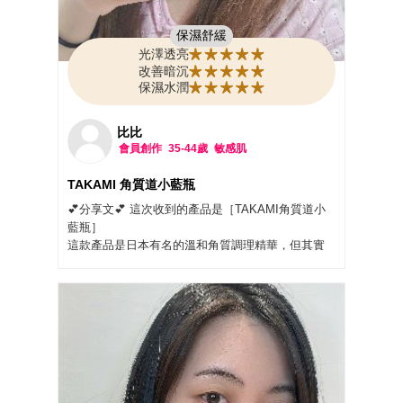
保濕舒緩
光澤透亮
改善暗沉
保濕水潤
比比
會員創作
35-44歲
敏感肌
TAKAMI 角質道小藍瓶
💕分享文💕 這次收到的產品是［TAKAMI角質道小
藍瓶］
這款產品是日本有名的溫和角質調理精華，但其實
也在台灣上市一段時間了
身為本身毛孔粗大也有粉刺的我，當然很需要這類
的產品，使用了幾天後，覺得皮膚改善很有感~極力
推薦給大家👍👍
來介紹一下它
🩵質地水感清爽、沒有酸類的刺激感 且親膚性佳，
很好吸收
🩵溫和代謝取代暴力煥膚 適合敏感肌的人使用 （以