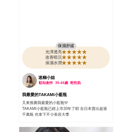
保濕舒緩
光澤透亮
改善暗沉
保濕水潤
迷糊小姐
駐站創作
35-44歲
乾性肌
我最愛的TAKAMI小藍瓶
又來推薦我最愛的小藍瓶🩵
TAKAMI小藍瓶已經上市20年了耶 在日本賣出超過
千萬瓶 也拿下不少美容大獎
它注重的是肌膚「 #角質護養 」概念
TAKAMI小藍瓶是 #水感精華 在洗臉之後、化妝水之