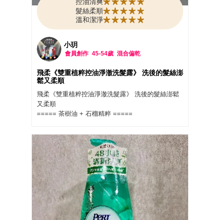
控油清爽
髮絲柔順
溫和潔淨
小玥
會員創作
45-54歲
混合偏乾
飛柔《雙重植粹控油淨澈洗髮露》 洗後的髮絲澎
鬆又柔順
飛柔《雙重植粹控油淨澈洗髮露》 洗後的髮絲澎鬆
又柔順
===== 茶樹油 + 石榴精粹 =====
平日都是騎車上下班的我，因為現在夏天超炎熱，
戴著安全帽都會悶住頭髮， 安全帽一拿下來的時
候，髮型澎鬆度都沒了>"<，因為一流汗就更容易出
油且扁蹋， 而且頭皮都會一直癢癢的，真的讓我超
級困擾的。
清洗髮絲的過程中，洗髮露能有豐盈且綿密細緻的
泡沫，在頭髮上搓洗時，還能聞到淡淡香味........ 我
最愛這種有涼感又清新的味道了，
用清水搓洗後，覺得洗淨力很不錯，感覺油膩髒污
都有洗掉，洗淨後的髮絲，覺得非常清爽舒適，頭