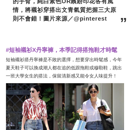
的手臂，純白素色OR繽紛印花各有風
情，將
襯衫穿搭
出文青氣質把握三大原
則不會錯！圖片來源／@pinterest
#短袖襯衫X丹寧褲，本季記得搭拖鞋才時髦
短袖襯衫搭丹寧褲是不敗的選擇，想要穿出時髦感，今年
夏天鞋子可以換成潮人都在追的低跟拖鞋或穆勒鞋，跳出
一班大學女生的搭法，保留清新感又能令女人味提升！