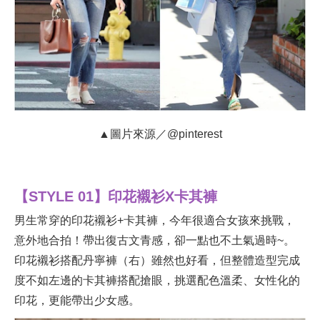
▲圖片來源／@pinterest
【STYLE 01】印花襯衫X卡其褲
男生常穿的印花襯衫+卡其褲，今年很適合女孩來挑戰，
意外地合拍！帶出復古文青感，卻一點也不土氣過時~。
印花襯衫搭配丹寧褲（右）雖然也好看，但整體造型完成
度不如左邊的卡其褲搭配搶眼，挑選配色溫柔、女性化的
印花，更能帶出少女感。