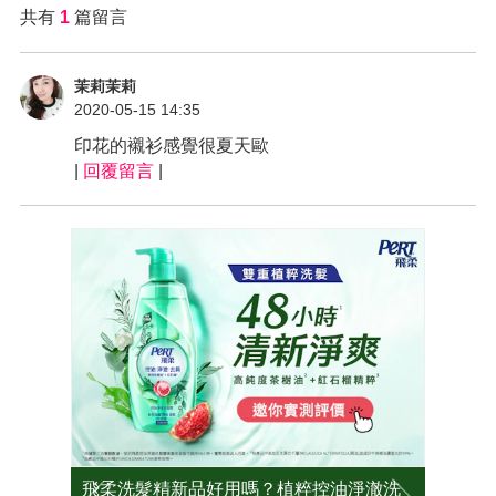
共有
1
篇留言
茉莉茉莉
2020-05-15 14:35
印花的襯衫感覺很夏天歐
|
回覆留言
|
？植粹控油淨澈洗
2026角質精華推薦這2款！好膚質從養出