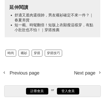
延伸閱讀
舒適又遮肉還很帥，男友襯衫確定不來一件？｜
春夏夯貨
短一截、時髦翻倍！短版上衣顯瘦這樣穿，有點
小肚肚也不怕！｜穿搭推薦
時尚
襯衫
穿搭
穿搭技巧
Previous page
Next page
or
註冊會員
登入會員