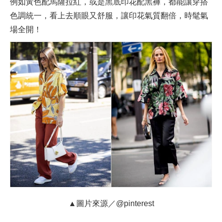
例如黃色配馬薩拉紅，或是黑底印花配黑褲，都能讓穿搭
色調統一，看上去順眼又舒服，讓印花氣質翻倍，時髦氣
場全開！
▲圖片來源／@pinterest