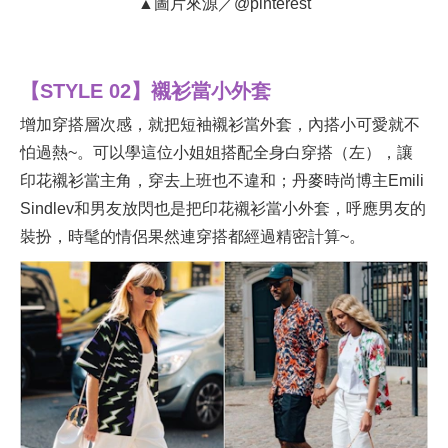
▲圖片來源／@pinterest
【STYLE 02】襯衫當小外套
增加穿搭層次感，就把短袖襯衫當外套，內搭小可愛就不
怕過熱~。可以學這位小姐姐搭配全身白穿搭（左），讓
印花襯衫當主角，穿去上班也不違和；丹麥時尚博主Emili
Sindlev和男友放閃也是把印花襯衫當小外套，呼應男友的
裝扮，時髦的情侶果然連穿搭都經過精密計算~。