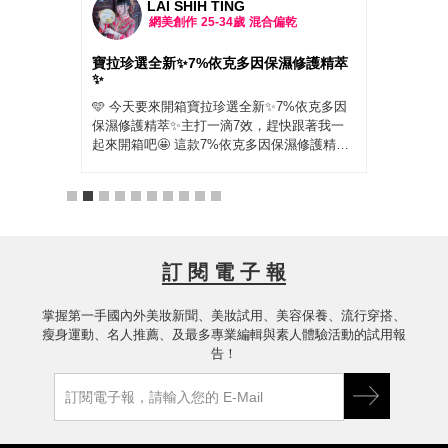
LAI SHIH TING
網美創作
25-34歲
混合偏乾
 給乾
寶拉珍選全新✨7%依克多因保濕修護精萃
PAU
✨
因保
 #寶
🩵 今天要來開箱寶拉珍選全新✨7%依克多因
最近
護精萃
保濕修護精萃✨主打一滴7效，趕快跟著我一
膚真
 肌膚
起來開箱吧🤩 這款7%依克多因保濕修護精萃
上妝
好接觸
穩穩抓住水分搭配7重玻尿酸層層補水，讓我
用了 
真的是
的臉臉彷彿包了一層水嫩防護罩，我自己是洗
因保
換季或
完臉滴，個人覺得就算冷氣吹整天，臉還是亮
的超
保養時總
亮的🧐 寶拉珍選的 2%水楊酸清掉老廢角質，
水」
瓶精萃質
再用這瓶7%依克多因精萃吸收，重點這款溫
膩，
很快!
和到敏感肌和孕婦都能用，還添加肝醣＋角鯊
沒長
訂 閱 電 子 報
完全不
烷加持修復力，泛紅、乾癢通通穩住，化妝也
上下
家的水
變超服貼，趕快一起來試試看吧‼️
天不
多因精
掌握第一手國內外美妝新聞、美妝試用、美容保養、流行穿搭、
肌膚
乾癢脫
瘦身運動、名人推薦、及最多專業編輯與素人體驗活動的試用報
又彈
真的覺
告！
來因
狀態
了，
清單~
精華
友❤️
分，
w #寶拉
友應