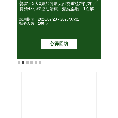
天然雙重植粹配方，
好角質的保養開始～高人氣角質精華到底
、髮絲柔順，1次解決
好不好用？怎麼用？全民試用大隊邀你搶
擾！
先體驗&實測評價！
26/07/31
試用期間：2026/06/08 - 2026/06/15
招募人數：
50
人
回填
想看評價