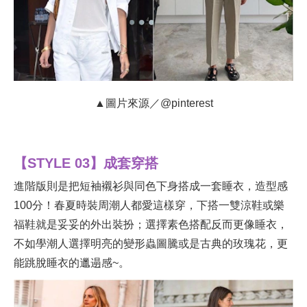
▲圖片來源／@pinterest
【STYLE 03】成套穿搭
進階版則是把短袖襯衫與同色下身搭成一套睡衣，造型感
100分！春夏時裝周潮人都愛這樣穿，下搭一雙涼鞋或樂
福鞋就是妥妥的外出裝扮；選擇素色搭配反而更像睡衣，
不如學潮人選擇明亮的變形蟲圖騰或是古典的玫瑰花，更
能跳脫睡衣的邋遢感~。