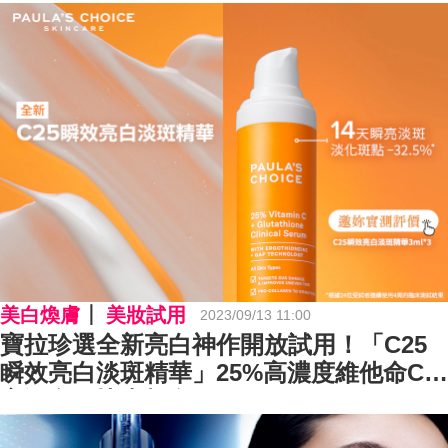
美白煥膚
美妝試用
2023/09/13 11:00
寶拉珍選全新亮白神作開放試用！「C25
瞬效亮白淡斑精華」25%高濃度維他命C瞬
亮淡斑，快來報名！