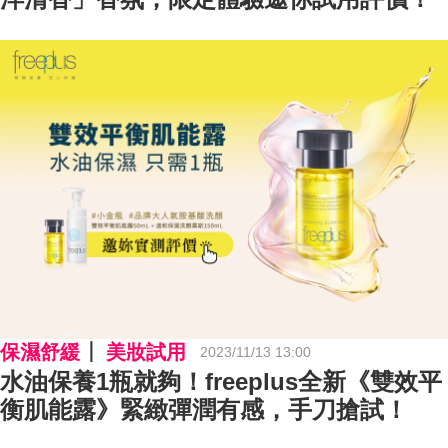
保濕舒緩
美妝試用
2023/11/13 13:00
水油保養1瓶就夠！freeplus全新《雙效平
衡肌能露》緊緻彈潤有感，手刀搶試！