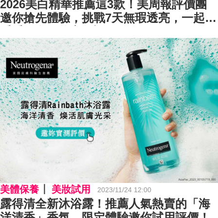
2026美白精華推薦這3款！美周報評價團
邀你搶先體驗，挑戰7天無瑕透亮，一起來
看看網友們的心得評價如何？
美體保養
美妝試用
2023/11/24 12:00
露得清全新沐浴露！推薦人氣熱賣的「海
洋清香」香氛，限定體驗邀你試用評價！