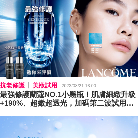
抗老修護
美妝試用
2023/08/21 16:00
最強修護蘭蔻NO.1小黑瓶！肌膚細緻升級
+190%、超嫩超透光，加碼第二波試用，
快來報名！