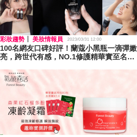
彩妝趨勢
美妝情報員
2023/03/31 12:00
100名網友口碑好評！蘭蔻小黑瓶一滴彈嫩
亮，跨世代有感，NO.1修護精華實至名
歸！