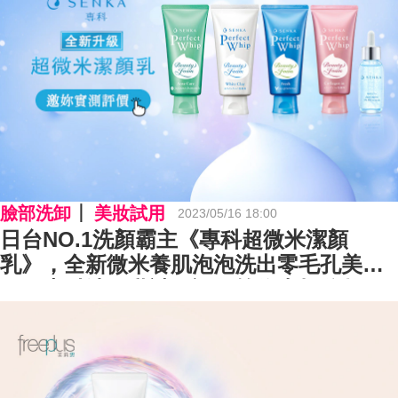
臉部洗卸
美妝試用
2023/05/16 18:00
日台NO.1洗顏霸主《專科超微米潔顏
乳》，全新微米養肌泡泡洗出零毛孔美
肌，專科洗面乳試用評價等你來打分數