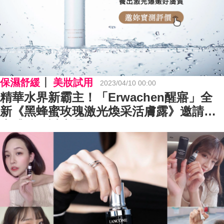
保濕舒緩
美妝試用
2023/04/10 00:00
精華水界新霸主！「Erwachen醒寤」全
新《黑蜂蜜玫瑰激光煥采活膚露》邀請你
來體驗晶透光澤肌！