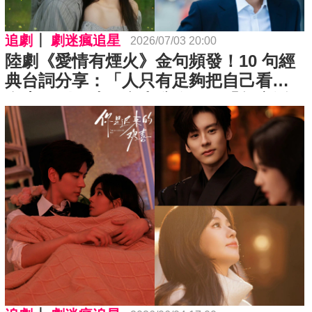
追劇
劇迷瘋追星
2026/07/03 20:00
陸劇《愛情有煙火》金句頻發！10 句經
典台詞分享：「人只有足夠把自己看得
金貴，別人才不會小瞧你。」「怎麼活
不是一輩子，繞點彎路多看看風景，不
好嗎？」 ⋯每一句都是人間清醒！