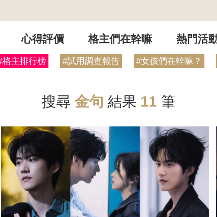
心得評價
格主們在幹嘛
熱門活
#格主排行榜
#試用調查報告
#女孩們在幹嘛？
搜尋
金句
結果
11
筆