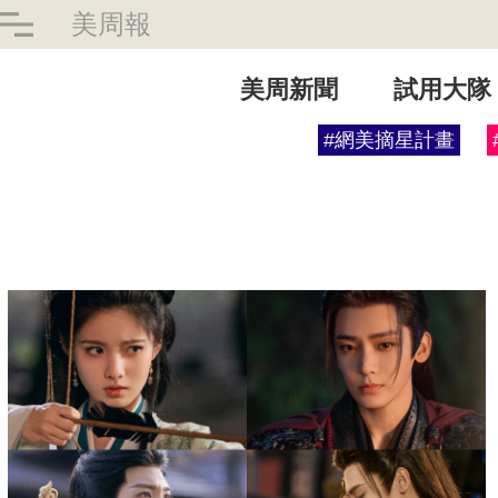
美周報
美周新聞
試用大隊
#網美摘星計畫