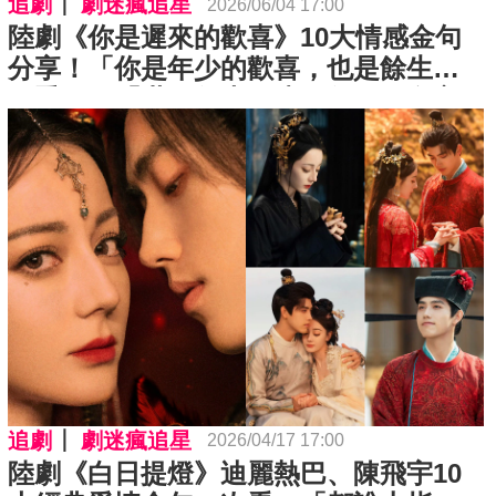
追劇
劇迷瘋追星
2026/06/04 17:00
陸劇《你是遲來的歡喜》10大情感金句
分享！「你是年少的歡喜，也是餘生的
四季。」「世界很大，歲月很長，女主
角會放下男主角的。」
追劇
劇迷瘋追星
2026/04/17 17:00
陸劇《白日提燈》迪麗熱巴、陳飛宇10