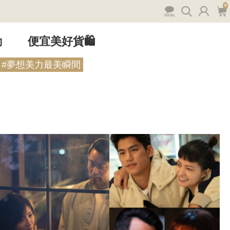
0
動
便宜美好貨🛍️
#夢想美力最美瞬間