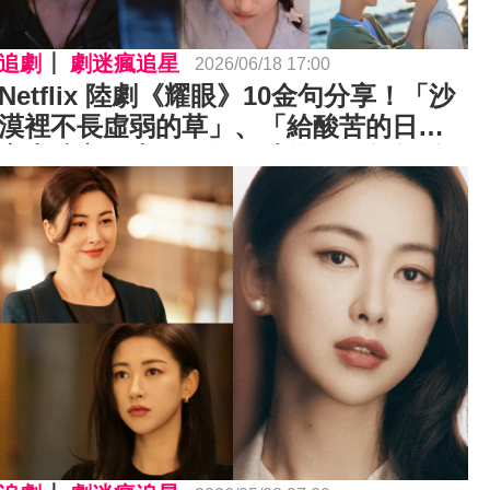
追劇
劇迷瘋追星
2026/06/18 17:00
Netflix 陸劇《耀眼》10金句分享！「沙
漠裡不長虛弱的草」、「給酸苦的日子
穿上糖衣，也是值得回味的。」句句勵
志、字字溫暖！