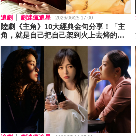
追劇
劇迷瘋追星
2026/06/25 17:00
陸劇《主角》10大經典金句分享！「主
角，就是自己把自己架到火上去烤的那
個人。」「能享受多大的讚美，就要能
經受多大的詆毀。」⋯後勁超強，句句
動人！