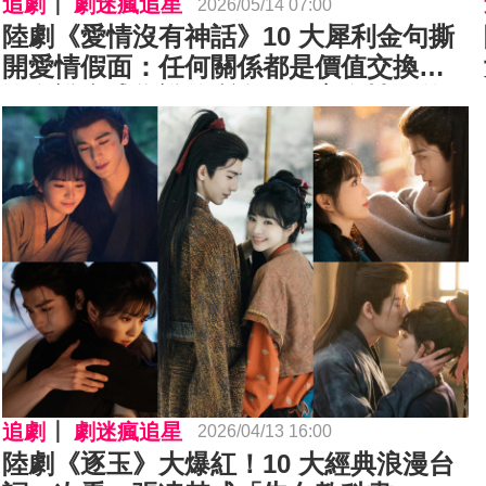
追劇
劇迷瘋追星
2026/05/14 07:00
陸劇《愛情沒有神話》10 大犀利金句撕
開愛情假面：任何關係都是價值交換、
沒有誰會成為誰的所有⋯獨立女性們的
成熟婚戀觀超霸氣！
追劇
劇迷瘋追星
2026/04/13 16:00
陸劇《逐玉》大爆紅！10 大經典浪漫台