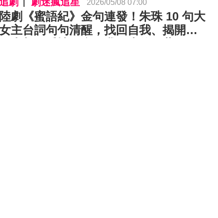
追劇
劇迷瘋追星
2026/05/08 07:00
陸劇《蜜語紀》金句連發！朱珠 10 句大
女主台詞句句清醒，找回自我、揭開婚
姻真相：愛情不會是我人生的解藥⋯⋯