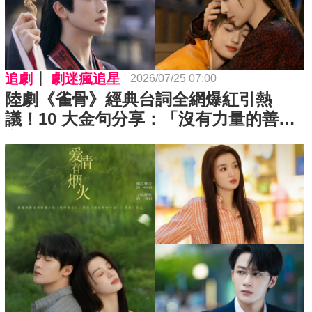
追劇
劇迷瘋追星
2026/07/25 07:00
陸劇《雀骨》經典台詞全網爆紅引熱
議！10 大金句分享：「沒有力量的善
良，不比軟弱好多少。」「如果做好
人，只能被當成棋子的話，那不如做個
惡人。」⋯