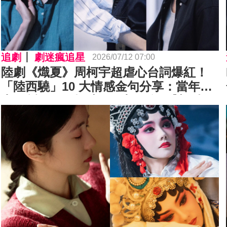
追劇
劇迷瘋追星
2026/07/12 07:00
陸劇《熾夏》周柯宇超虐心台詞爆紅！
「陸西驍」10 大情感金句分享：當年的
事，掰開了、揉碎了，都只有妳對不起
我⋯