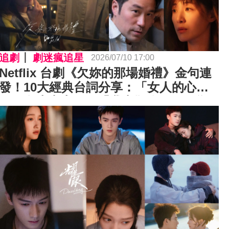
追劇
劇迷瘋追星
2026/07/10 17:00
Netflix 台劇《欠妳的那場婚禮》金句連
發！10大經典台詞分享：「女人的心都
是死在小事上。」「我喜歡你，是因為
我知道真正的你是什麼樣子。」⋯