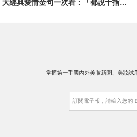
大經典愛情金句一次看：「都說十指連
心，那我是不是握住了你的心臟？」
「我要妳此生看見的第一個色彩，是穿
著婚服的我。」
掌握第一手國內外美妝新聞、美妝試