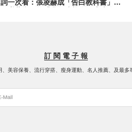
詞一次看：張凌赫成「告白教科書」，
田曦薇靠一句「我殺豬養你」成功偷
心⋯
訂 閱 電 子 報
用、美容保養、流行穿搭、瘦身運動、名人推薦、及最多