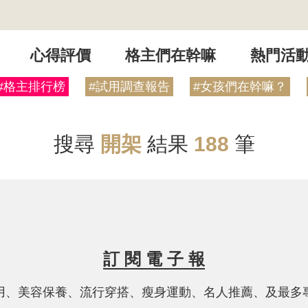
心得評價
格主們在幹嘛
熱門活
#格主排行榜
#試用調查報告
#女孩們在幹嘛？
搜尋
開架
結果
188
筆
訂 閱 電 子 報
用、美容保養、流行穿搭、瘦身運動、名人推薦、及最多