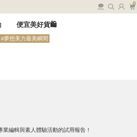
0
動
便宜美好貨🛍️
#夢想美力最美瞬間
專業編輯與素人體驗活動的試用報告！