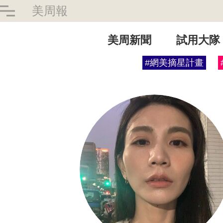
美周報
美周新聞
試用大隊
#網美摘星計畫