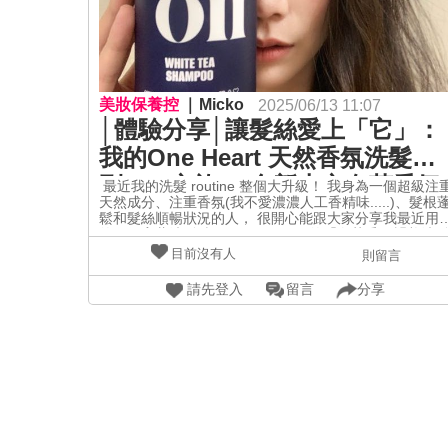
美妝保養控
Micko
2025/06/13 11:07
│體驗分享│讓髮絲愛上「它」：
我的One Heart 天然香氛洗髮系
列SPA之旅！ 全新上市白茶香氛
​ 最近我的洗髮 routine 整個大升級！ 我身為一個超級注
天然成分、注重香氛(我不愛濃濃人工香精味.....)、髮根
韻養洗髮精💚
鬆和髮絲順暢狀況的人， 很開心能跟大家分享我最近用
的一款寶藏洗髮精——One Heart 的「白茶香氛韻養洗
精」。 真的不誇張，洗完之後頭髮變得超級柔順，而且
目前沒有人
則留言
皮也感覺清爽又舒服，完全就是我心目中完美的洗髮體
驗！ **開箱初體驗：視覺與嗅覺的雙重享受** 收到 One
請先登入
留言
分享
Heart 洗髮精的時候，光是包裝就讓人心情很好， 簡約
帶點質感，黑白就是高級感。 ![│體驗分享│讓髮絲愛上
「它」：我的One Heart 天然香]
(https://pic.pimg.tw/micko408/1749637256-
2119544611-g_n.jpg)![]
(data:image/gif;base64,R0lGODlhAQABAPABAP///
你有沒有跟米姐一樣的經驗？選洗髮精一定要打開聞一
下！！ 有時候去賣場，一打開洗髮精瓶身，很濃郁的人
香精味...聞到真的會倒退好幾步！ 還有一種經驗就是，
樓梯或是經過某些人身邊，他的髮香味是濃到嗆鼻，不