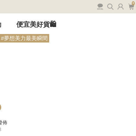
0
動
便宜美好貨🛍️
#夢想美力最美瞬間
發佈
8