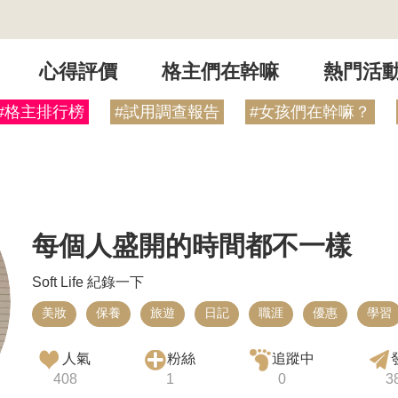
心得評價
格主們在幹嘛
熱門活
#格主排行榜
#試用調查報告
#女孩們在幹嘛？
每個人盛開的時間都不一樣
Soft Life 紀錄一下
美妝
保養
旅遊
日記
職涯
優惠
學習
人氣
粉絲
追蹤中
408
1
0
3