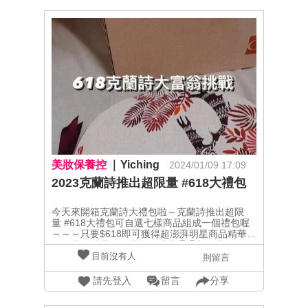
美妝保養控
Yiching
2024/01/09 17:09
2023克蘭詩推出超限量 #618大禮包
今天來開箱克蘭詩大禮包啦～克蘭詩推出超限
量 #618大禮包可自選七樣商品組成一個禮包喔
～～～只要$618即可獲得超澎湃明星商品精華、
化妝水、眼霜、面霜、身體乳通通都有唷～～～
～再送$618折價券 #一起變成克蘭詩大富翁⚠️活
目前沒有人
則留言
動只到6/12，趕緊到克蘭詩官網下單啦🛒🛒🛒
@clarinstw#克蘭詩 #618 克蘭詩大富翁挑戰 #買
請先登入
留言
分享
618送618@at_cosmetw #2023上半年美妝我最
推