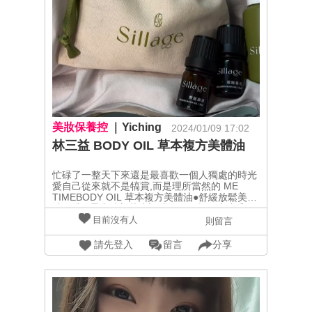
個頭髮就回家啦，回到家第一件事就是先Bioré
淨粧水感卸粧棉 好好的卸個妝～#Bioré淨粧水感
卸粧棉有獨特的不回沾技術連持久底粧都能輕鬆
卸除卸下來不會回沾到臉上使用一張就能卸乾淨
啦～💡Thursday今天的妝感比較重來使用Bioré
深層卸粧油 能加速融解彩妝啦#Bioré深層卸粧油
日本創新耐水技術手濕臉濕也照樣能卸除妝容有
著淡淡水果香很好聞～～～💡Friday上班的路上
蠻多地方在施工的粉塵很多這時候就可以用
Bioré抗菌卸粧乳 來抗菌啦！#Bioré抗菌卸粧乳
溫和抗菌配方有添加茶樹精油及IPMP抗菌成
美妝保養控
Yiching
2024/01/09 17:02
份，能溫和洗去細菌不用過度搓揉，就能深入毛
孔卸除 添加雙重保濕成分，卸完後依然有保濕水
林三益 BODY OIL 草本複方美體油
嫩感！販售通路：屈臣氏/康是美/寶
雅/Shopee/momo購物網/全聯/家樂福/大潤發
忙碌了一整天下來還是最喜歡一個人獨處的時光
愛自己從來就不是犒賞,而是理所當然的 ME
TIMEBODY OIL 草本複方美體油●舒緩放鬆美體
油 #暖陽晨光清新草本調成分：絲柏 · 迷迭香 ·
馬嬌蘭 · 天竺葵 · 德國洋甘菊有淡淡的天然草本
目前沒有人
則留言
香氣聞起來非常療癒，可以用在肩頸的部分來舒
緩一整天的緊繃及疲憊感！●緊實賦活美體油 #
請先登入
留言
分享
靜謐幽邃澄靜柑橘調成分：葡萄柚 · 苦橙 · 甜橙
· 古巴香脂 · 薰衣草 · 杜松莓果有著柑橘及薰衣
草的香氣又帶著苦味來增加層次感，可以用在四
肢或是腹部來緊實身體曲線～●紓壓按摩器圓弧
面的設計可針對肩頸、頭部做按摩,減緩緊繃滾珠
定點設計可針對額頭按摩,放鬆額肌,減緩皺紋加