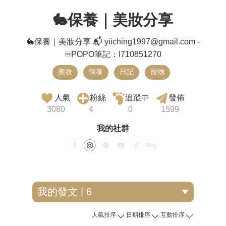
🐇保養｜美妝分享
🐇保養｜美妝分享 📬 yiiching1997@gmail.com -
♾️POPO筆記：I710851270
美妝
保養
日記
寵物
人氣
粉絲
追蹤中
發佈
3080
4
0
1599
我的社群
人氣排序
日期排序
互動排序