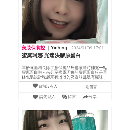
深使用身體油時搭配紓壓按摩器來按壓肌肉及穴
道可以舒緩身體的緊繃感也能放鬆療癒自己～
●BODY LOTION #輕盈保濕身體乳液添加了荷
荷芭油 · 胡蘿蔔油 · 聖約翰草油 · 積雪草萃取 ·
洋甘菊萃取乳狀質地，一抹化成水很滋潤但又不
會有黏膩的負擔感保養完後一定要用身體乳來鎖
住水分哦！！！資訊連結在這～
https://liff.line.me/1654023068-VleaqpXx/l-
5h54v0@lsy_tw#LSY 林三益 #林三益
#LAMSAMYICK #Sillage #metime #輕盈保濕身
美妝保養控
Yiching
2024/01/09 17:01
體乳液 #緊實賦活美體油 #按摩 #紓壓 #紓壓按
摩器
蜜露珂娜 光速決膠原蛋白
年齡逐漸增長除了擦保養品外也該適時補充一點
膠原蛋白啦～來分享蜜露珂娜的膠原蛋白粉是單
條包裝設計吃起來有淡淡的奶香味且沒有腥味
唷！！可以單獨食用還可以加在果汁、茶類飲品
裡一起喝很好做補充～這兩週連續食用下來，氣
目前沒有人
則留言
色有變得比較好且有明顯看到透亮光澤感～整體
感受完是會讓我想回購的😚😚😚想要試試的朋朋
請先登入
留言
分享
通路資訊在這！🔎三得利官方網路商城訂購
@ibeautyreport.tw @milcolla.official #蜜露珂娜
#光速決膠原蛋白 #淡淡奶香無腥味 #美周報#美
周閨蜜活動 #試用大隊#試用好評價認證#實測鑑
定#保健營養品試用評#日常小物試用評價