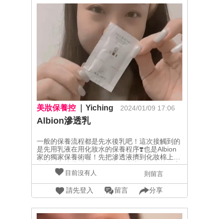
美妝保養控
Yiching
2024/01/09 17:06
Albion滲透乳
一般的保養流程都是先水後乳吧！這次接觸到的
是先用乳液在用化妝水的保養程序❣️也是Albion
家的獨家保養術喔！先把滲透液擠到化妝棉上用
按摩的方式擦拭全臉，後續再擦上化妝水就能完
成懶人保養惹～～擦完滲透乳臉上清爽不黏膩外
目前沒有人
則留言
還能加速吸收後續的保養唷！！！
@albiontw#Albion #乳液先行 #先乳後水
請先登入
留言
分享