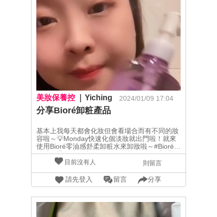
美妝保養控
Yiching
2024/01/09 17:04
分享Bioré卸粧產品
基本上我每天都會化妝但會看場合而有不同的妝
容啦～💡Monday快速化個淡妝就出門啦！就來
使用Bioré零油感舒柔卸粧水來卸妝啦～#Bioré零
油感舒柔卸粧水擁有微胞淨粧技術，能深入毛孔
輕鬆卸淨還有添加美容保濕精華，讓肌膚滋潤不
目前沒有人
則留言
乾澀此外也無香料、無酒精哦！💡Tuesday上了
一整天的班只想快速卸完妝就來去休息，就使用
請先登入
留言
分享
Bioré奇蹟卸粧慕絲 在洗澡的同時間順便卸妝超
省時！！#Bioré奇蹟卸粧慕絲手乾的狀態按壓約
3-4下，均勻塗抹全臉濃密的泡泡能夠深入毛孔
來卸除彩粧按摩數次後泡泡會轉為乳霜質地後就
用水清洗乾淨哩！💡Wednesday下午出門去染