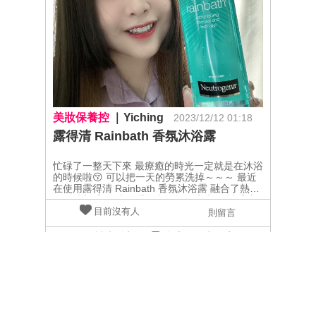
美妝保養控
Yiching
2023/12/12 01:18
露得清 Rainbath 香氛沐浴露
忙碌了一整天下來 最療癒的時光一定就是在沐浴
的時候啦😚 可以把一天的勞累洗掉～～～ 最近
在使用露得清 Rainbath 香氛沐浴露 融合了熱帶
海洋清新香氣 味道聞起來很舒服療癒～ 持香度
蠻不錯的 泡泡很細緻也很好起泡哦 而且本來有
目前沒有人
則留言
PH弱酸性配方 本身膚質偏乾燥的我 洗完肌膚很
滑順保濕不緊繃！！ 很好沖洗不會有沖洗不乾淨
請先登入
留言
分享
的問題哦٩(˃̶͈̀௰˂̶͈́)و @neutrogenatw
@ibeautyreport.tw #露得清 #neutrogena
#Rainbath沐浴露 #美周報 #美周閨蜜活動 #試用
大隊 #試用好評價認證 #實測鑑定 #美妝試用評
價
訂 閱 電 子 報