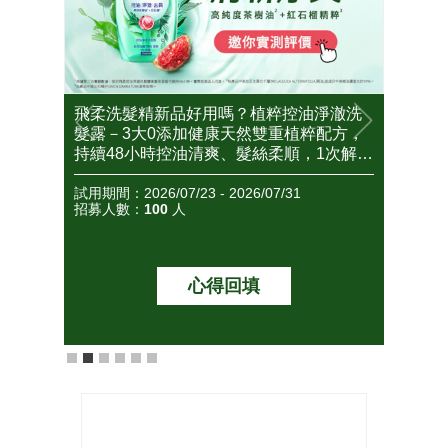
刺痘
飛柔洗髮精新品好用嗎？植粹控油淨澈洗
202
到底好
髮露－3大0添加健康天然雙重植粹配方，
好角質
試用大
持續48小時控油清爽、髮絲柔順，1次解決
好不好
忙碌媽媽們的油塌髮困擾！
先體驗
試用期間：2026/07/23 - 2026/07/31
試用期間：2
招募人數：
100
人
招募人
心得回填