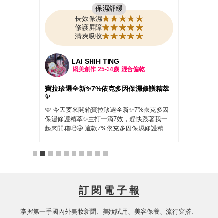
保濕舒緩
長效保濕
修護屏障
清爽吸收
LAI SHIH TING
網美創作
25-34歲
混合偏乾
 給乾
寶拉珍選全新✨7%依克多因保濕修護精萃
PAU
✨
因保
 #寶
🩵 今天要來開箱寶拉珍選全新✨7%依克多因
最近
護精萃
保濕修護精萃✨主打一滴7效，趕快跟著我一
膚真
 肌膚
起來開箱吧🤩 這款7%依克多因保濕修護精萃
上妝
好接觸
穩穩抓住水分搭配7重玻尿酸層層補水，讓我
用了 
真的是
的臉臉彷彿包了一層水嫩防護罩，我自己是洗
因保
換季或
完臉滴，個人覺得就算冷氣吹整天，臉還是亮
的超
保養時總
亮的🧐 寶拉珍選的 2%水楊酸清掉老廢角質，
水」
瓶精萃質
再用這瓶7%依克多因精萃吸收，重點這款溫
膩，
很快!
和到敏感肌和孕婦都能用，還添加肝醣＋角鯊
沒長
訂 閱 電 子 報
完全不
烷加持修復力，泛紅、乾癢通通穩住，化妝也
上下
家的水
變超服貼，趕快一起來試試看吧‼️
天不
多因精
掌握第一手國內外美妝新聞、美妝試用、美容保養、流行穿搭、
肌膚