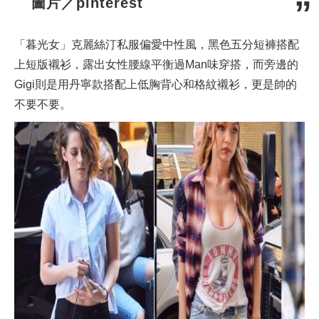
圖片／pinterest
「暮光女」克麗絲汀私服偏愛中性風，黑色五分短褲搭配
上短版襯衫，露出女性腰線平衡過Man味穿搭，而旁邊的
Gigi則是用丹寧款搭配上低胸背心和格紋襯衫，更是帥的
不要不要。