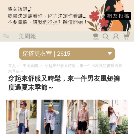
0
美周報
首頁
美周新聞
穿起來舒服又時髦，來一件男友風短褲度過夏
末季節～
穿起來舒服又時髦，來一件男友風短褲
度過夏末季節～