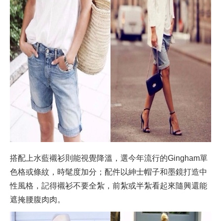
搭配上水藍襯衫則能視覺降溫，選今年流行的Gingham單
色格或條紋，時髦度加分；配件以紳士帽子和墨鏡打造中
性風格，記得襯衫不要全紮，前紮或半紮看起來隨興還能
遮掩腰腹肉肉。