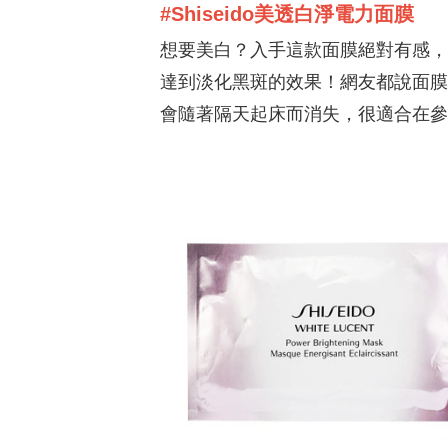
感，重點是不黏膩！！！超不喜歡擦
是
#Shiseido美透白淨電力面膜
完產品後會有的黏膩感，但是這款不
其
想要美白？入手這款面膜絕對有感，添加全
僅能長達48小時都能有感保濕，也不
繃
會有讓人不喜的悶黏感❤️真的超推 在
維
達到淡化黑斑的效果！網友都說面膜
秋冬還能維持長時間的保濕感真的很
盈
會隨著隔天起床而消失，很適合在參
讓人吃驚！ 使用產品後摸起來粗糙的
抹
感覺輕鬆的就能被撫平，乾癢不適的
完
部位也能得到緩解，真的是一用就有
搭
效 尤其是手肘和膝蓋這些容易乾燥的
質
地方，都變得滑嫩起來！ 產品中無添
有
加酒精、香精、paraben類防腐劑，成
泛
分溫和不刺激！使用起來也讓人更安
的
心！特別適合秋冬乾癢、敏感肌使
潤
用！ 重點是237ml的容量不小，可以
瓶
用超久，CP值真的超高！ 使用的方式
樣
也很簡單！在沐浴後使用即可！均勻
@p
塗抹後再依乾燥情況增加塗抹次數即
@i
可❤️ 如果還在尋覓秋冬保濕產品，那
多
這款很推薦入手唷！
報
評