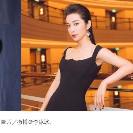
保濕舒緩
保濕舒緩
長效保濕
長效保濕
修護屏障
修護屏障
清爽吸收
清爽吸收
FanR
LAI SHIH TING
網美創作
25-34歲
混合偏乾
網美創作
25-34歲
混合偏
拉珍選 #7%依克多因保濕修護
寶拉珍選全新✨7%依克多因保
萃 給乾肌的藍色水外衣💧
修護精萃✨
到保養品牌溫和又有效果 我真得是
🩵 今天要來開箱寶拉珍選全新✨7
愛 #寶拉珍選 寶拉珍選 #7%依克多
克多因保濕修護精萃✨主打一滴7
保濕修護精萃 給乾肌的藍色水外衣
趕快跟著我一起來開箱吧🤩 這款7
 最近天氣變化大 肌膚開始出現乾
克多因保濕修護精萃穩穩抓住水分
▲圖片／微博＠李冰冰。
、脫屑、泛紅等狀況.. 剛好接觸到這
配7重玻尿酸層層補水，讓我的臉
「7%依克多因保濕修護精萃」 真的
彿包了一層水嫩防護罩，我自己是