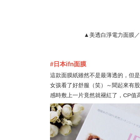
▲美透白淨電力面膜／NT
#日本ifn面膜
這款面膜紙雖然不是最薄透的，但是
女孩看了好舒服（笑）～聞起來有股
感時敷上一片竟然就褪紅了，CP值