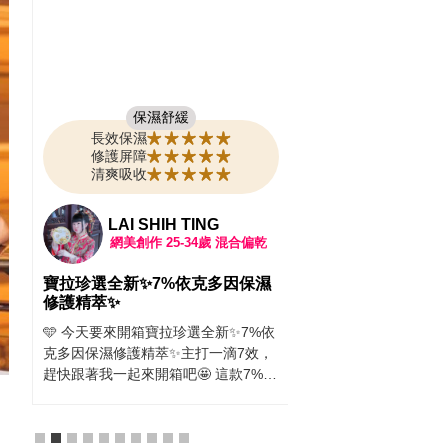
霜 | 幫助粗糙肌OU
IN！
每天洗完澡摸摸自己的肌
的很容易累積老廢角質
也是黑黑的， 穿裙子真的
保濕舒緩
來朋友推薦 「CeraVe
長效保濕
修護美體霜」 成分是「
修護屏障
酸」 搭配「B3菸鹼醯胺
清爽吸收
用後非常有感！ 溫和煥
復到水嫩肌 使用心得：
151女孩婷婷
質地清爽，完全不黏膩，
乾
網美創作
25-34歲
混合偏油
酸成分，也不會有刺痛感
心使用✨ 只要每天擦一
濕
PAULA'S CHOICE寶拉珍選「
覺肌膚越來越滑嫩細緻～
7%依克多因保濕修護精萃」保濕
信穿短袖、短裙！ 你也
鎖水力超強！！
%依
寶寶嗎？那你一定要買條 C
最近的天氣忽冷忽熱、乾燥又悶熱，
效，
水楊酸煥膚修護美體霜
臉上的肌膚真的有點受不了，整體摸
%依
滿意👍🏻
起來粗粗乾乾的，上妝也不服貼，讓
搭
人非常困擾。 這時候我就試用了
臉彷
PAULA'S CHOICE寶拉珍選「7%依克
洗