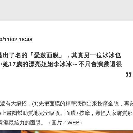
1/02 18:48
是出了名的「愛敷面膜」，其實另一位冰冰也
小她17歲的漂亮姐姐李冰冰～不只會演戲還很
還有大絕招：(1)先把面膜的精華液倒出來按摩全臉，再
在臉上畫圈幫助質地完全吸收。面膜+按摩，難怪人家膚質那
保濕最給力的面膜。（圖片／WEB）