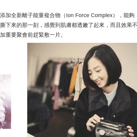
乾肌救星!! 我是混和偏乾性膚質~ 尤
完臉滴，個人覺得就算冷氣吹整天
換季或冷氣房長待..整天肌膚就會緊
臉還是亮亮的🧐 寶拉珍選的 2%水
新離子能量複合物（Ion Force Complex），能夠
乾癢! 保養時總覺得保濕力不夠..難
酸清掉老廢角質，再用這瓶7%依
持水潤整天! 這瓶精萃質地清爽輕
因精萃吸收，重點這款溫和到敏感
撕下來的那一刻，感覺到肌膚都透嫩了起來，而且效果
、不黏膩 延展性很好且吸收很快! 一
和孕婦都能用，還添加肝醣＋角鯊
加重要聚會前趕緊敷一片。
上去就有一層水潤保護膜的感覺 但
加持修復力，泛紅、乾癢通通穩住
全不厚重~後續上保養品也不打架!
化妝也變超服貼，趕快一起來試試
配寶拉家的水楊酸當第一步驟去角
吧‼️
 再擦上這瓶依克多因精萃 修護力更
感~ 肌膚變得穩定、不再乾癢脫皮!
紅也明顯改善! 我連續用了幾天~真
覺得膚況明顯提升! 一整天都維持水
Q彈狀態 這款連妝前用也很適合! 這
會列入回購清單~ 也很推薦給和我一
有敏弱乾肌困擾的朋友❤️
aulaschoice_tw
beautyreport.tw #寶拉珍選 #依克
因保濕修護精萃 #藍色水外衣 #美周
 #美周閨蜜活動 #試用大隊 #試用好
價認證 #寶測鑑定 #美妝試用評價