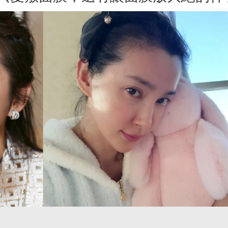
026抗痘精華推薦這2款！告別
飛柔洗髮精新品好用嗎？植粹
刺痘痘、養成水煮蛋肌，人氣
油淨澈洗髮露－3大0添加健康
痘精華到底好不好用？怎麼
然雙重植粹配方，持續48小時
？《美周報》全民試用大隊邀
油清爽、髮絲柔順，1次解決
搶先體驗＆實測評價！
期間：2026/07/27 - 2026/08/03
媽媽們的油塌髮困擾！
試用期間：2026/07/23 - 2026/07/
募人數：
120
人
招募人數：
100
人
心得回填
心得回填