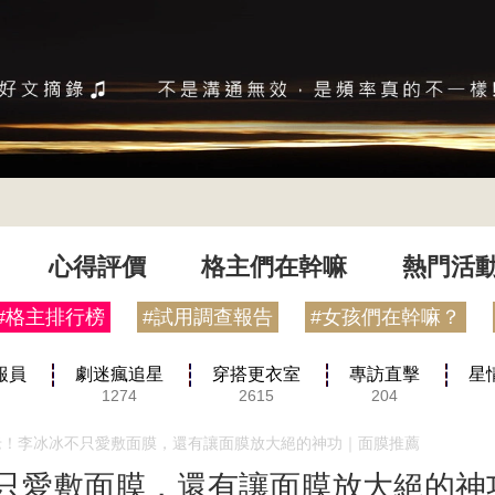
心得評價
格主們在幹嘛
熱門活
#格主排行榜
#試用調查報告
#女孩們在幹嘛？
報員
劇迷瘋追星
穿搭更衣室
專訪直擊
星
1274
2615
204
老！李冰冰不只愛敷面膜，還有讓面膜放大絕的神功｜面膜推薦
只愛敷面膜，還有讓面膜放大絕的神