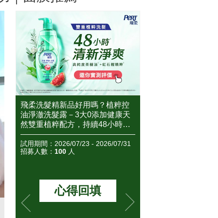
控
2026角質精華推薦這2款！好膚
2026美白精華推薦
天
質從養出好角質的保養開始～高
報評價團邀你搶先體
控
人氣角質精華到底好不好用？怎
無瑕透亮，一起來看
忙碌
麼用？全民試用大隊邀你搶先體
心得評價如何？
31
驗&實測評價！
試用期間：2026/06/08 - 2026/06/15
試用期間：2026/05/12 - 
招募人數：
50
人
招募人數：
150
人
想看評價
想看評