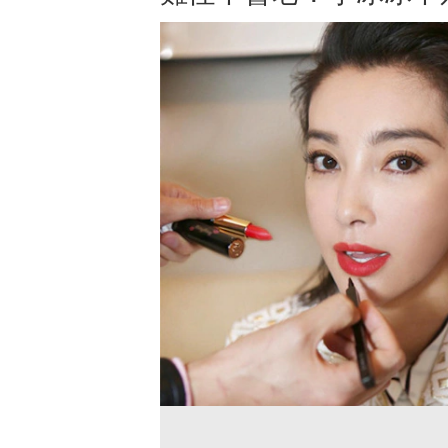
2026抗老緊緻修護精華推薦這2
2
款！美周報評價團邀你一起來體
粉
驗～逆齡關鍵從修護開
抗
始...DR.WU、Oui Organic好用
挑
嗎？網友心得評價如何？
試用期間：2026/04/30 - 2026/05/06
你
試用
招募人數：
60
人
招
想看評價