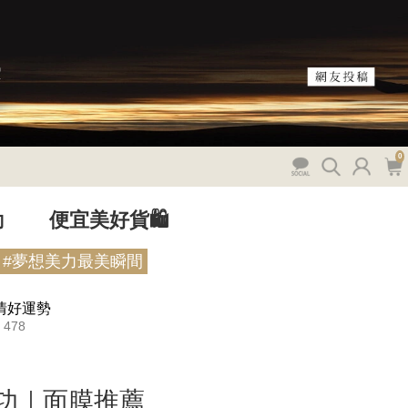
0
動
便宜美好貨🛍️
#夢想美力最美瞬間
情好運勢
478
功｜面膜推薦