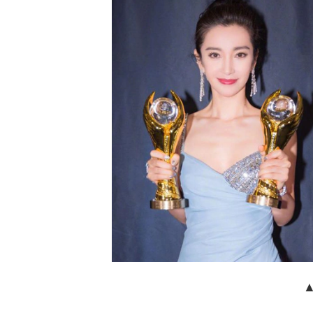
美體保養
長效保濕
穩定肌膚
滋潤乾粗
151女孩婷婷
網美創作
25-34歲
混合偏油
Cetaphil舒特膚長效潤膚乳—穩
寶
膚金三角配方，一抹穩、潤、彈
精
長效保濕
說
Cetaphil舒特膚長效潤膚乳—穩膚金三
最
角配方，一抹穩、潤、彈長效保濕 秋
因
冬換季的時節到了！是不是開始覺得

皮膚乾燥粗糙了呢？推薦大家一款產
癢
品舒特膚長效潤膚乳！！ 一抹就有
瓶