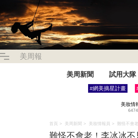
美周報
美周新聞
試用大隊
#網美摘星計畫
美妝情
6474
首頁
美周新聞
美妝情報員
難怪不會
難怪不會老！李冰冰不