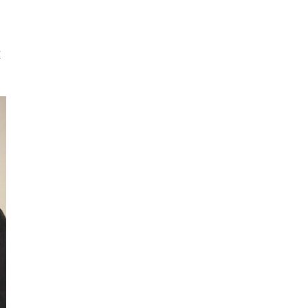
多因保濕修護精萃」，不得不說，保
，
濕鎖水力真的超強！！ 一抹上去就有
楊
種「啊～肌膚在喝水」的感覺，吸收
克多
很快、質地輕盈完全不黏膩，就算我
肌
不
是混合偏油的肌膚，用起來也完全沒
烷
長痘痘或悶住的問題！ 而且早上擦
，
完、到晚上下班回家都還是能感覺到
看
皮膚有水潤感，整天不乾繃，真的太
驚艷！ 連我自己都有發現，肌膚表面
好像形成一層水膜一樣，變得有光澤
又彈潤，甚至連粉底都比較貼、不卡
紋了～ 本來因為換季而有些泛紅的小
狀況也變得穩定多了，讓我感覺整體
肌膚狀態都好了很多！ 這瓶精華質地
很舒服，好推勻，使用感受非常加
分，而且味道幾乎沒有，敏感肌或怕
香料的朋友應該會很喜歡。 總之，是
一瓶會讓我想回購也會願意推薦給朋
友的保養品，尤其是最近肌膚狀況不
穩定、乾燥缺水的時候，真的可以試
試看這瓶！