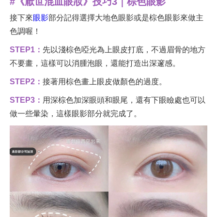
#《厭世混血眼妝》技巧3｜棕色眼影
接下來
眼影
部分記得選擇大地色眼影或是棕色眼影來做主
色調喔！
STEP1：
先以淺棕色啞光為上眼皮打底，不過眉骨的地方
不要畫，這樣可以消腫泡眼，還能打造出深邃感。
STEP2：
接著用棕色畫上眼皮做顏色的過度。
STEP3：
用深棕色加深眼頭和眼尾，還有下眼瞼處也可以
做一些暈染，這樣眼影部分就完成了。