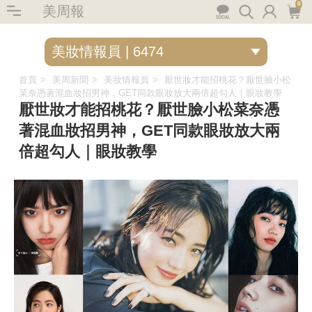
0
美周報
首頁
美周新聞
美妝情報員
厭世妝才能招桃花？厭世臉小松
菜奈憑著混血妝招男神，GET同款眼妝放大兩倍超勾人｜眼妝教學
厭世妝才能招桃花？厭世臉小松菜奈憑
著混血妝招男神，GET同款眼妝放大兩
倍超勾人｜眼妝教學