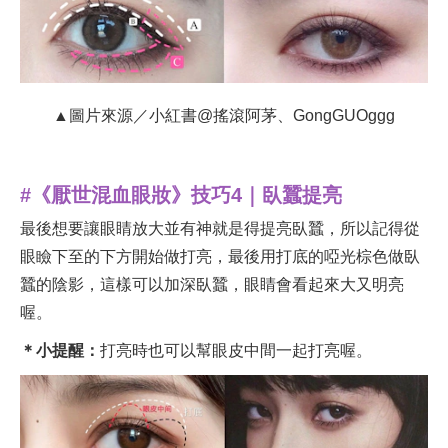
▲圖片來源／小紅書@搖滾阿茅、GongGUOggg
#《厭世混血眼妝》技巧4｜臥蠶提亮
最後想要讓眼睛放大並有神就是得提亮臥蠶，所以記得從
眼瞼下至的下方開始做打亮，最後用打底的啞光棕色做臥
蠶的陰影，這樣可以加深臥蠶，眼睛會看起來大又明亮
喔。
＊小提醒：
打亮時也可以幫眼皮中間一起打亮喔。