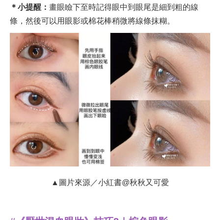
＊小提醒：
畫眼瞼下至時記得眼中到眼尾是細到粗的線
條，然後可以用眼影或棉花棒稍微將線條抹糊。
▲圖片來源／小紅書@秋秋又可愛