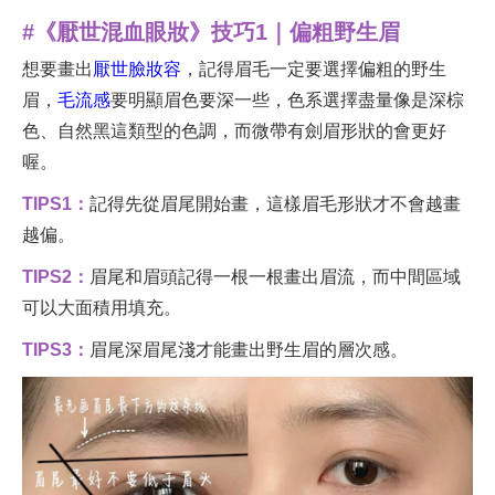
#《厭世混血眼妝》技巧1｜偏粗野生眉
想要畫出
厭世臉妝容
，記得眉毛一定要選擇偏粗的野生
眉，
毛流感
要明顯眉色要深一些，色系選擇盡量像是深棕
色、自然黑這類型的色調，而微帶有劍眉形狀的會更好
喔。
TIPS1：
記得先從眉尾開始畫，這樣眉毛形狀才不會越畫
越偏。
TIPS2：
眉尾和眉頭記得一根一根畫出眉流，而中間區域
可以大面積用填充。
TIPS3：
眉尾深眉尾淺才能畫出野生眉的層次感。