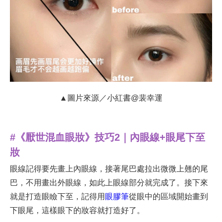
▲圖片來源／小紅書@裴幸運
#《厭世混血眼妝》技巧2｜內眼線+眼尾下至
妝
眼線記得要先畫上內眼線，接著尾巴處拉出微微上翹的尾
巴，不用畫出外眼線，如此上眼線部分就完成了。接下來
就是打造眼瞼下至，記得用
眼膠筆
從眼中的區域開始畫到
下眼尾，這樣眼下的妝容就打造好了。