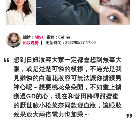
編輯：
Miya
審稿：Celine
彩妝趨勢
更新時間：2022/05/27 17:00
想到日妞妝容大家一定都會想到無辜大
眼，或是楚楚可憐的模樣，不過光是我
見猶憐的白蓮花妝容可無法讓你擄獲男
神心呢～想要桃花朵朵開，不如畫上擄
獲過GD的心，現在和菅田將暉甜蜜蜜
的
厭世臉
小松菜奈同款
混血妝
，讓
眼妝
效果放大兩倍電力也加乘～