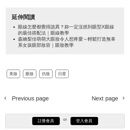
延伸閱讀
眼線怎麼都覺得詭異？妳一定沒抓到眼型X眼線
的最佳搭配法｜眼線教學
森繪梨佳萌萌大眼妝令人想疼愛～輕鬆打造無辜
系女孩眼部妝容｜眼妝教學
美妝
眼妝
仿妝
日星
Previous page
Next page
or
註冊會員
登入會員