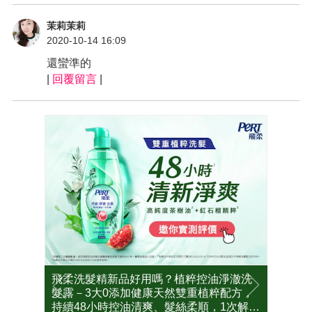
茉莉茉莉
2020-10-14 16:09
還蠻準的
|
回覆留言
|
刺痘
飛柔洗髮精新品好用嗎？植粹控油淨澈洗
202
到底好
髮露－3大0添加健康天然雙重植粹配方，
好角質
試用大
持續48小時控油清爽、髮絲柔順，1次解決
好不好