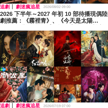
追劇
劇迷瘋追星
2026/08/02 09:00
2026 下半年～2027 年初 10 部待播現偶陸
劇推薦：《霧裡青》、《今天是太陽
雨》、《許你星河千里》⋯完全不用怕劇
荒！
追劇
劇迷瘋追星
2026/07/19 07:00