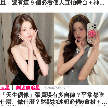
旦」還有這 9 個必看個人直拍舞台＋神級
Cover，想入坑絕對不能錯過！
追星
劇迷瘋追星
2026/07/09 07:00
「天生偶像」張員瑛有多自律？平常都吃
什麼、做什麼？盤點她冰箱必備6食材＋日