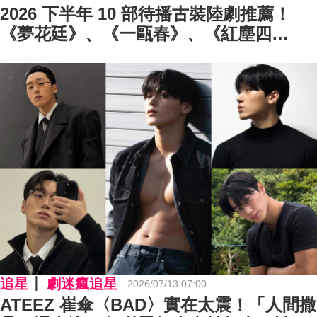
2026 下半年 10 部待播古裝陸劇推薦！
《夢花廷》、《一甌春》、《紅塵四
合》、《嫁金釵》⋯你最期待哪一部？
追星
劇迷瘋追星
2026/07/13 07:00
ATEEZ 崔傘〈BAD〉實在太震！「人間撒