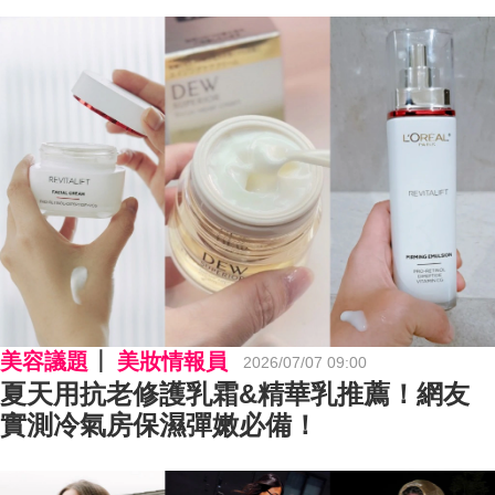
常變美4習慣，現在就把自己當成張員瑛來
養！
美容議題
美妝情報員
2026/07/07 09:00
夏天用抗老修護乳霜&精華乳推薦！網友
實測冷氣房保濕彈嫩必備！