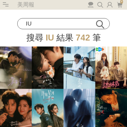
0
美周報
搜尋
IU
結果
742
筆