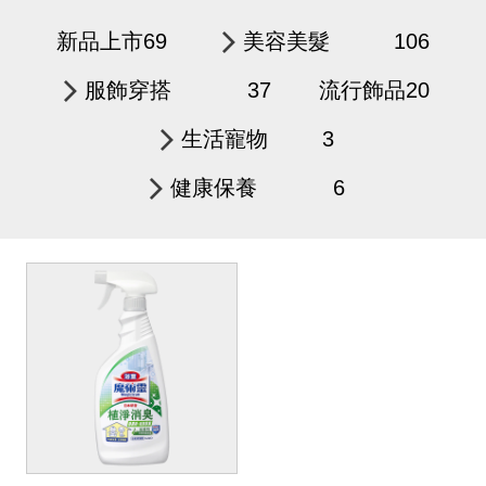
0
美周報
新品上市
69
美容美髮
106
便宜美好貨🛍️
臉部保養
67
服飾穿搭
37
流行飾品
20
嚴選好物、買到腦霧
服飾
26
洗顏／卸妝
5
生活寵物
3
生活用品
3
上衣／下身
20
化妝水
5
健康保養
6
生活雜貨
健康食品
6
生活雜貨
1
內著類
6
乳液
3
保健營養品
6
乳霜
7
精華液
30
面膜
6
防曬
6