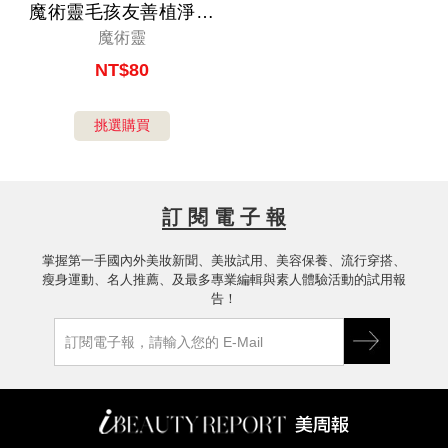
眼周保養
1
魔術靈毛孩友善植淨消
臭浴室清潔劑
魔術靈
口腔保養
1
NT$80
美體保養
8
挑選購買
身體清潔
2
身體保養
5
訂 閱 電 子 報
私密處保養
1
掌握第一手國內外美妝新聞、美妝試用、美容保養、流行穿搭、
瘦身運動、名人推薦、及最多專業編輯與素人體驗活動的試用報
彩妝／道具
21
告！
隔離／底妝
8
美妝小物
13
美髮／美甲
6