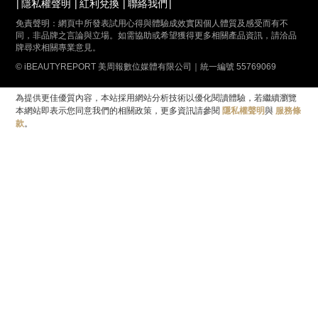
隱私權聲明
紅利兌換
聯絡我們
免責聲明：網頁中所發表試用心得與體驗成效實因個人體質及感受而有不
同，非品牌之言論與立場。如需協助或希望獲得更多相關產品資訊，請洽品
牌尋求相關專業意見。
© iBEAUTYREPORT 美周報數位媒體有限公司｜統一編號 55769069
為提供更佳優質內容，本站採用網站分析技術以優化閱讀體驗，若繼續瀏覽
本網站即表示您同意我們的相關政策，更多資訊請參閱
隱私權聲明
與
服務條
款
。