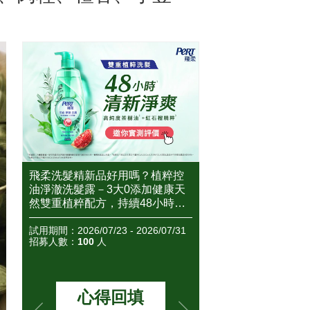
控
2026角質精華推薦這2款！好膚
2026美白精華推薦
天
質從養出好角質的保養開始～高
報評價團邀你搶先體
控
人氣角質精華到底好不好用？怎
無瑕透亮，一起來看
忙碌
麼用？全民試用大隊邀你搶先體
心得評價如何？
31
驗&實測評價！
試用期間：2026/06/08 - 2026/06/15
試用期間：2026/05/12 - 
招募人數：
50
人
招募人數：
150
人
想看評價
想看評