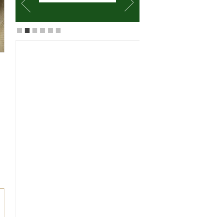
美體保養
保濕修謢
撫平粗糙
提亮膚色
哩哩
網美創作
25-