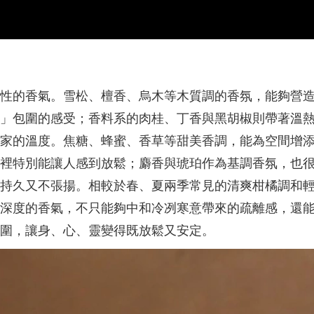
性的香氣。雪松、檀香、烏木等木質調的香氛，能夠營
」包圍的感受；香料系的肉桂、丁香與黑胡椒則帶著溫
家的溫度。焦糖、蜂蜜、香草等甜美香調，能為空間增
裡特別能讓人感到放鬆；麝香與琥珀作為基調香氛，也
持久又不張揚。相較於春、夏兩季常見的清爽柑橘調和
深度的香氣，不只能夠中和冷冽寒意帶來的疏離感，還
圍，讓身、心、靈變得既放鬆又安定。