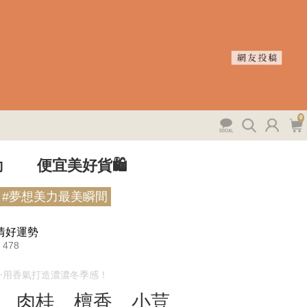
0
動
便宜美好貨🛍️
#夢想美力最美瞬間
情好運勢
478
⋯用香氣打造濃濃冬季感！
松、肉桂、檀香、小荳