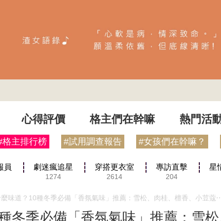
心得評價
格主們在幹嘛
熱門活
#格主排行榜
#試用調查報告
#女孩們在幹嘛？
報員
劇迷瘋追星
穿搭更衣室
專訪直擊
星
1274
2614
204
什麼味道？10種冬季必備「香氛氣味」推薦：雪松、肉桂、檀香、小荳蔻
0種冬季必備「香氛氣味」推薦：雪