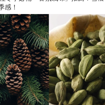
季感！
026抗痘精華推薦這2款！告別
飛柔洗髮精新品好用嗎？植粹
刺痘痘、養成水煮蛋肌，人氣
油淨澈洗髮露－3大0添加健康
痘精華到底好不好用？怎麼
然雙重植粹配方，持續48小時
？《美周報》全民試用大隊邀
油清爽、髮絲柔順，1次解決
搶先體驗＆實測評價！
期間：2026/07/27 - 2026/08/03
媽媽們的油塌髮困擾！
試用期間：2026/07/23 - 2026/07/
募人數：
120
人
招募人數：
100
人
心得回填
心得回填