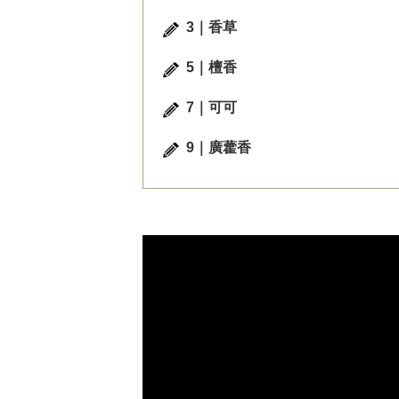
3｜香草
5｜檀香
7｜可可
美體保養
9｜廣藿香
長效保濕
穩定肌膚
滋潤乾粗
151女孩婷婷
網美創作
25-34歲
混合偏油
Cetaphil舒特膚長效潤膚乳—穩
寶
膚金三角配方，一抹穩、潤、彈
精
長效保濕
說
Cetaphil舒特膚長效潤膚乳—穩膚金三
最
角配方，一抹穩、潤、彈長效保濕 秋
因
冬換季的時節到了！是不是開始覺得
