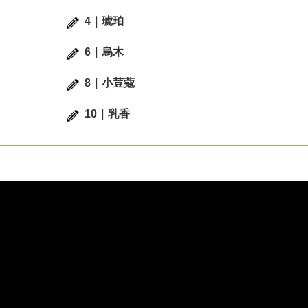
4｜琥珀
6｜烏木
8｜小荳蔻
保濕舒緩
保濕舒緩
10｜乳香
長效保濕
長效保濕
修護屏障
修護屏障
清爽吸收
清爽吸收
FanR
LAI SHIH TING
網美創作
25-34歲
混合偏乾
網美創作
25-34歲
混合偏
拉珍選 #7%依克多因保濕修護
寶拉珍選全新✨7%依克多因保
萃 給乾肌的藍色水外衣💧
修護精萃✨
到保養品牌溫和又有效果 我真得是
🩵 今天要來開箱寶拉珍選全新✨7
愛 #寶拉珍選 寶拉珍選 #7%依克多
克多因保濕修護精萃✨主打一滴7
保濕修護精萃 給乾肌的藍色水外衣
趕快跟著我一起來開箱吧🤩 這款7
 最近天氣變化大 肌膚開始出現乾
克多因保濕修護精萃穩穩抓住水分