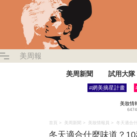
美周報
美周新聞
試用大隊
#網美摘星計畫
美妝情
6474
首頁
美周新聞
美妝情報員
冬天適合
冬天適合什麼味道？1