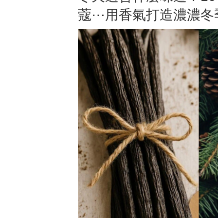
蔻⋯用香氣打造濃濃冬
2026抗老緊緻修護精華推薦這2
2
款！美周報評價團邀你一起來體
粉
驗～逆齡關鍵從修護開
抗
始...DR.WU、Oui Organic好用
挑
嗎？網友心得評價如何？
試用期間：2026/04/30 - 2026/05/06
你
試用
招募人數：
60
人
招
想看評價