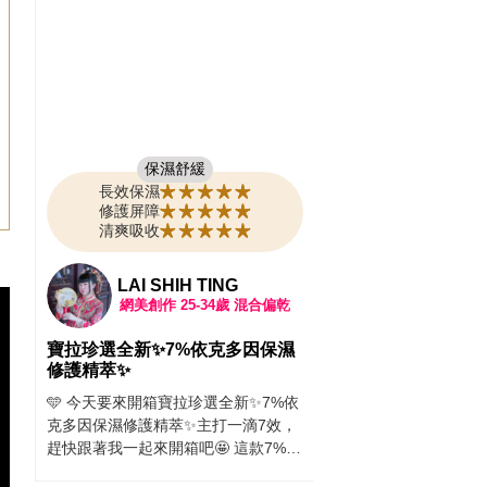
CeraVe B3水楊
霜 | 幫助粗糙肌OU
IN！
每天洗完澡摸摸自己的肌
的很容易累積老廢角質
也是黑黑的， 穿裙子真的
保濕舒緩
來朋友推薦 「CeraVe
長效保濕
修護美體霜」 成分是「
修護屏障
酸」 搭配「B3菸鹼醯胺
清爽吸收
用後非常有感！ 溫和煥
復到水嫩肌 使用心得：
151女孩婷婷
質地清爽，完全不黏膩，
乾
網美創作
25-34歲
混合偏油
酸成分，也不會有刺痛感
心使用✨ 只要每天擦一
濕
PAULA'S CHOICE寶拉珍選「
覺肌膚越來越滑嫩細緻～
7%依克多因保濕修護精萃」保濕
信穿短袖、短裙！ 你也
鎖水力超強！！
%依
寶寶嗎？那你一定要買條 C
最近的天氣忽冷忽熱、乾燥又悶熱，
效，
水楊酸煥膚修護美體霜
臉上的肌膚真的有點受不了，整體摸
%依
滿意👍🏻
起來粗粗乾乾的，上妝也不服貼，讓
搭