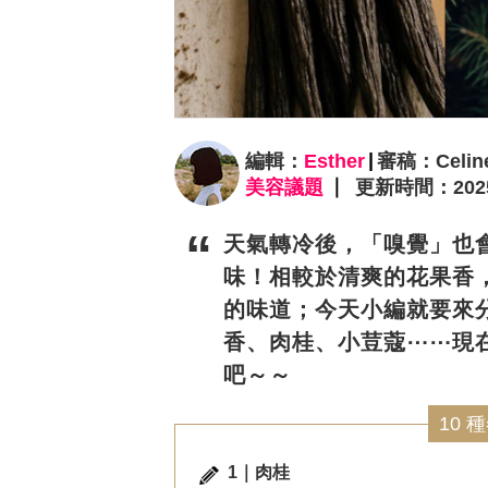
編輯：
Esther
審稿：Celin
美容議題
更新時間：2025/1
天氣轉冷後，「嗅覺」也
味！相較於清爽的花果香
的味道；今天小編就要來分
香、肉桂、小荳蔻⋯⋯現
吧～～
10
1｜肉桂