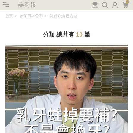
0
美周報
首頁
醫師日常分享
美麗-我自己定義
分類
總共有
10
筆