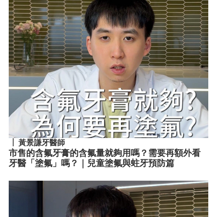
黃景謙牙醫師
市售的含氟牙膏的含氟量就夠用嗎？需要再額外看
牙醫「塗氟」嗎？｜兒童塗氟與蛀牙預防篇