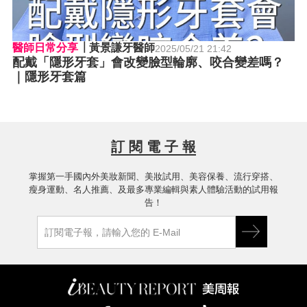
醫師日常分享
黃景謙牙醫師
2025/05/21 21:42
配戴「隱形牙套」會改變臉型輪廓、咬合變差嗎？
｜隱形牙套篇
訂 閱 電 子 報
掌握第一手國內外美妝新聞、美妝試用、美容保養、流行穿搭、
瘦身運動、名人推薦、及最多專業編輯與素人體驗活動的試用報
告！