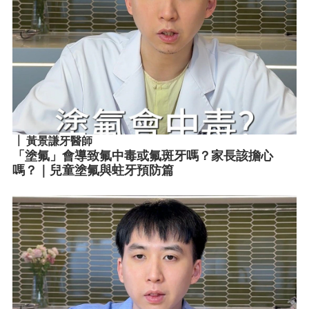
黃景謙牙醫師
「塗氟」會導致氟中毒或氟斑牙嗎？家長該擔心
嗎？｜兒童塗氟與蛀牙預防篇