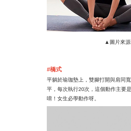
▲圖片來源／@p
#橋式
平躺於瑜珈墊上，雙腳打開與肩同寬
平，每次執行20次，這個動作主要
唷！女生必學動作呀。