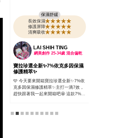
的很容易累積老廢角質
也是黑黑的， 穿裙子真的
保濕舒緩
來朋友推薦 「CeraVe
長效保濕
修護美體霜」 成分是「
修護屏障
酸」 搭配「B3菸鹼醯胺
清爽吸收
用後非常有感！ 溫和煥
復到水嫩肌 使用心得：
151女孩婷婷
質地清爽，完全不黏膩，
乾
網美創作
25-34歲
混合偏油
酸成分，也不會有刺痛感
心使用✨ 只要每天擦一
濕
PAULA'S CHOICE寶拉珍選「
覺肌膚越來越滑嫩細緻～
7%依克多因保濕修護精萃」保濕
信穿短袖、短裙！ 你也
鎖水力超強！！
%依
寶寶嗎？那你一定要買條 C
最近的天氣忽冷忽熱、乾燥又悶熱，
效，
水楊酸煥膚修護美體霜
臉上的肌膚真的有點受不了，整體摸
%依
滿意👍🏻
起來粗粗乾乾的，上妝也不服貼，讓
搭
人非常困擾。 這時候我就試用了
臉彷
PAULA'S CHOICE寶拉珍選「7%依克
洗
多因保濕修護精萃」，不得不說，保
，
濕鎖水力真的超強！！ 一抹上去就有
楊
種「啊～肌膚在喝水」的感覺，吸收
克多