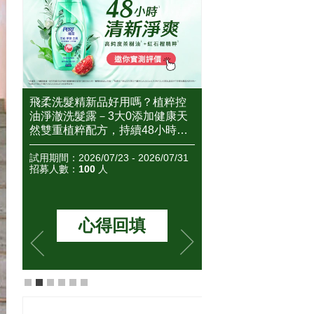
控
2026角質精華推薦這2款！好膚
2026美白精華推薦
天
質從養出好角質的保養開始～高
報評價團邀你搶先體
控
人氣角質精華到底好不好用？怎
無瑕透亮，一起來看
忙碌
麼用？全民試用大隊邀你搶先體
心得評價如何？
31
驗&實測評價！
試用期間：2026/06/08 - 2026/06/15
試用期間：2026/05/12 - 
招募人數：
50
人
招募人數：
150
人
想看評價
想看評