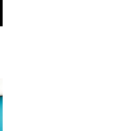
很快、質地輕盈完全不黏膩，就算我
肌
是混合偏油的肌膚，用起來也完全沒
烷
長痘痘或悶住的問題！ 而且早上擦
，
完、到晚上下班回家都還是能感覺到
看
皮膚有水潤感，整天不乾繃，真的太
驚艷！ 連我自己都有發現，肌膚表面
好像形成一層水膜一樣，變得有光澤
又彈潤，甚至連粉底都比較貼、不卡
紋了～ 本來因為換季而有些泛紅的小
狀況也變得穩定多了，讓我感覺整體
肌膚狀態都好了很多！ 這瓶精華質地
很舒服，好推勻，使用感受非常加
分，而且味道幾乎沒有，敏感肌或怕
香料的朋友應該會很喜歡。 總之，是
一瓶會讓我想回購也會願意推薦給朋
友的保養品，尤其是最近肌膚狀況不
穩定、乾燥缺水的時候，真的可以試
試看這瓶！