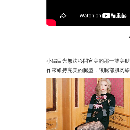
會有讓人不喜的悶黏感❤️真的超推 在
維
秋冬還能維持長時間的保濕感真的很
盈
讓人吃驚！ 使用產品後摸起來粗糙的
抹
感覺輕鬆的就能被撫平，乾癢不適的
完
部位也能得到緩解，真的是一用就有
搭
效 尤其是手肘和膝蓋這些容易乾燥的
質
地方，都變得滑嫩起來！ 產品中無添
有
加酒精、香精、paraben類防腐劑，成
泛
分溫和不刺激！使用起來也讓人更安
的
心！特別適合秋冬乾癢、敏感肌使
潤
小編目光無法移開宣美的那一雙美腿
用！ 重點是237ml的容量不小，可以
瓶
用超久，CP值真的超高！ 使用的方式
樣
作來維持完美的腿型，讓腿部肌肉線
也很簡單！在沐浴後使用即可！均勻
@p
塗抹後再依乾燥情況增加塗抹次數即
@i
可❤️ 如果還在尋覓秋冬保濕產品，那
多
這款很推薦入手唷！
報
評