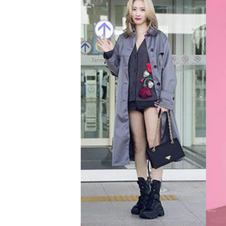
2026抗老緊緻修護精華推薦這2
2
款！美周報評價團邀你一起來體
粉
驗～逆齡關鍵從修護開
抗
始...DR.WU、Oui Organic好用
挑
嗎？網友心得評價如何？
試用期間：2026/04/30 - 2026/05/06
你
試用
招募人數：
60
人
招
想看評價