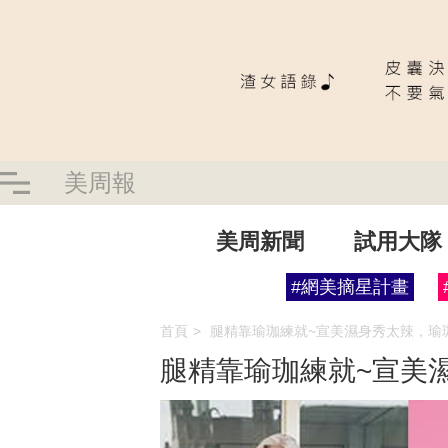
美周報
美周新聞
試用大隊
#網美摘星計畫
首頁
腿精靠瑜珈練就~宣美濕身秀太辣，瑜
腿精靠瑜珈練就~宣美