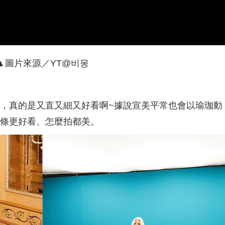
持水潤整天! 這瓶精萃質地清爽輕
因精萃吸收，重點這款溫和到敏感
、不黏膩 延展性很好且吸收很快! 一
和孕婦都能用，還添加肝醣＋角鯊
上去就有一層水潤保護膜的感覺 但
加持修復力，泛紅、乾癢通通穩住
全不厚重~後續上保養品也不打架!
化妝也變超服貼，趕快一起來試試
配寶拉家的水楊酸當第一步驟去角
吧‼️
 再擦上這瓶依克多因精萃 修護力更
▲圖片來源／YT@비몽
感~ 肌膚變得穩定、不再乾癢脫皮!
紅也明顯改善! 我連續用了幾天~真
覺得膚況明顯提升! 一整天都維持水
Q彈狀態 這款連妝前用也很適合! 這
，真的是又直又細又好看啊~據說宣美平常也會以瑜珈動
會列入回購清單~ 也很推薦給和我一
有敏弱乾肌困擾的朋友❤️
條更好看、怎麼拍都美。
aulaschoice_tw
beautyreport.tw #寶拉珍選 #依克
因保濕修護精萃 #藍色水外衣 #美周
 #美周閨蜜活動 #試用大隊 #試用好
價認證 #寶測鑑定 #美妝試用評價