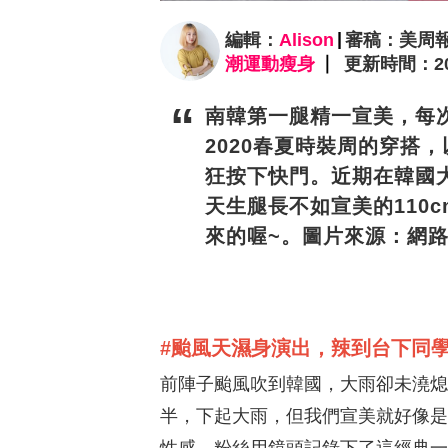
編輯：
Alison
審稿：美周
潮運動瘦身
更新時間：2020
南韓第一腿精一宣美，每次
2020春夏時裝周的穿搭
狂按下快門。近期在韓國
天生腿長不如宣美的110
來的喔~。圖片來源：網
#颱風天濕身演出，辣到台下同
前陣子颱風吹到韓國，大雨卻未澆熄
半，下起大雨，但我們宣美就好像是s
性感，粉絲用鏡頭記錄下了這經典一