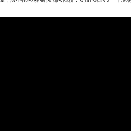
保濕舒緩
保濕舒緩
長效保濕
長效保濕
修護屏障
修護屏障
清爽吸收
清爽吸收
FanR
LAI SHIH TING
網美創作
25-34歲
混合偏乾
網美創作
25-34歲
混合偏
拉珍選 #7%依克多因保濕修護
寶拉珍選全新✨7%依克多因保
萃 給乾肌的藍色水外衣💧
修護精萃✨
到保養品牌溫和又有效果 我真得是
🩵 今天要來開箱寶拉珍選全新✨7
愛 #寶拉珍選 寶拉珍選 #7%依克多
克多因保濕修護精萃✨主打一滴7
保濕修護精萃 給乾肌的藍色水外衣
趕快跟著我一起來開箱吧🤩 這款7
 最近天氣變化大 肌膚開始出現乾
克多因保濕修護精萃穩穩抓住水分
、脫屑、泛紅等狀況.. 剛好接觸到這
配7重玻尿酸層層補水，讓我的臉
「7%依克多因保濕修護精萃」 真的
彿包了一層水嫩防護罩，我自己是
乾肌救星!! 我是混和偏乾性膚質~ 尤
完臉滴，個人覺得就算冷氣吹整天
換季或冷氣房長待..整天肌膚就會緊
臉還是亮亮的🧐 寶拉珍選的 2%水
乾癢! 保養時總覺得保濕力不夠..難
酸清掉老廢角質，再用這瓶7%依