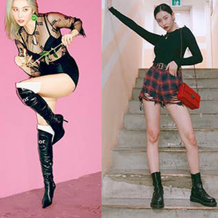
026抗痘精華推薦這2款！告別
飛柔洗髮精新品好用嗎？植粹
刺痘痘、養成水煮蛋肌，人氣
油淨澈洗髮露－3大0添加健康
痘精華到底好不好用？怎麼
然雙重植粹配方，持續48小時
？《美周報》全民試用大隊邀
油清爽、髮絲柔順，1次解決
搶先體驗＆實測評價！
期間：2026/07/27 - 2026/08/03
媽媽們的油塌髮困擾！
試用期間：2026/07/23 - 2026/07/
募人數：
120
人
招募人數：
100
人
心得回填
心得回填