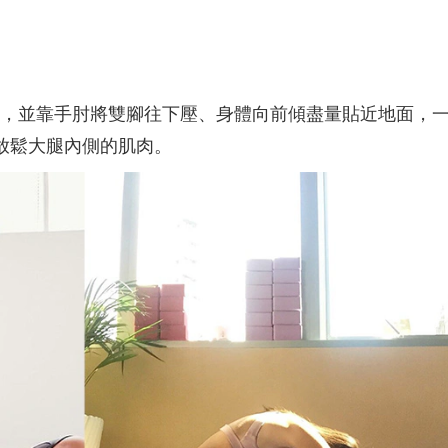
，並靠手肘將雙腳往下壓、身體向前傾盡量貼近地面，
助放鬆大腿內側的肌肉。