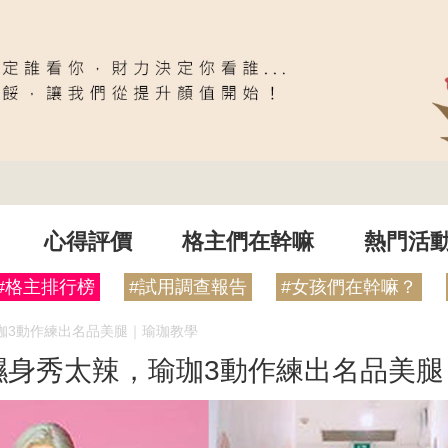
心得評價
格主們在幹嘛
熱門活
#格主排行榜
#試用調查報告
#女孩們在幹嘛？
珈3動作練出名品美腿｜瑜珈教學
濕身秀太辣，瑜珈3動作練出名品美腿