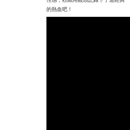
的熱血吧！
美體保養
長效保濕
穩定肌膚
滋潤乾粗
151女孩婷婷
網美創作
25-34歲
混合偏油
Cetaphil舒特膚長效潤膚乳—穩
寶
膚金三角配方，一抹穩、潤、彈
精
長效保濕
說
Cetaphil舒特膚長效潤膚乳—穩膚金三
最
角配方，一抹穩、潤、彈長效保濕 秋
因
冬換季的時節到了！是不是開始覺得

皮膚乾燥粗糙了呢？推薦大家一款產
癢
品舒特膚長效潤膚乳！！ 一抹就有
瓶
感，重點是不黏膩！！！超不喜歡擦
是
完產品後會有的黏膩感，但是這款不
其
僅能長達48小時都能有感保濕，也不
繃