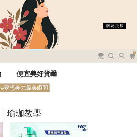
0
動
便宜美好貨🛍️
#夢想美力最美瞬間
｜瑜珈教學